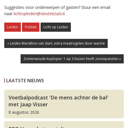
Suggesties voor onderwerpen of gasten? Stuur een email
naar
lichtopleiden@sleutelstad.nl
.
Leiden
Politiek
Licht op Leiden
« Leiden Marathon van start, extra maatregelen door warme
Zoeterwoude koploper: 1 op 3 huizen heeft zonnepanelen »
LAATSTE NIEUWS
Voetbalpodcast 'De mens achter de bal'
met Jaap Visser
8 augustus 2026