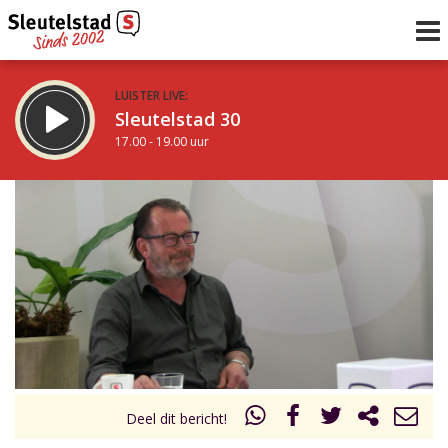
LUISTER LIVE:
Sleutelstad 30
17.00 - 19.00 uur
STRAKS:
De avond van Sleutelstad
19.00 - 0.00 uur
uur 1 van 0
Vorig uur
Volgend uur
Inklappen
Deel dit bericht!