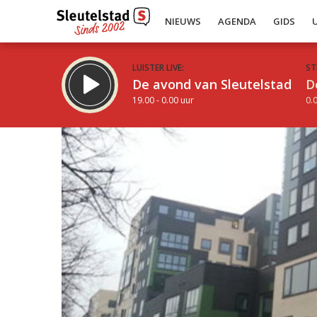
NIEUWS
AGENDA
GIDS
LUISTER LIVE:
ST
De avond van Sleutelstad
D
19.00 - 0.00 uur
0.0
Inklappen