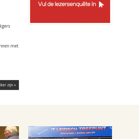
ligers
gonnen met
ker zijn »