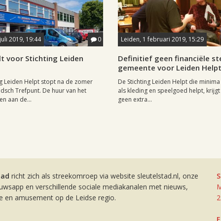
juli 2019, 19:44
0
Leiden, 1 februari 2019, 15:29
t voor Stichting Leiden
Definitief geen financiële s
gemeente voor Leiden Help
ng Leiden Helpt stopt na de zomer
De Stichting Leiden Helpt die minima
idsch Trefpunt. De huur van het
als kleding en speelgoed helpt, krijgt 
n aan de...
geen extra...
tad
richt zich als streekomroep via website sleutelstad.nl, onze
S
euwsapp en verschillende sociale mediakanalen met nieuws,
M
ie en amusement op de Leidse regio.
2
E