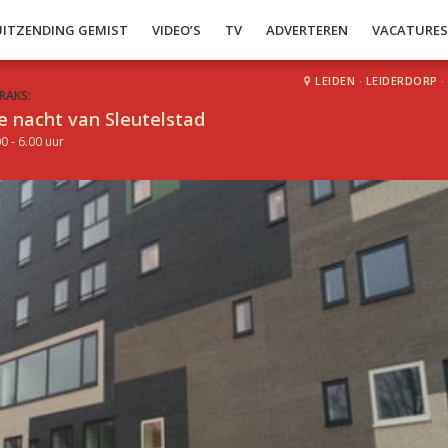
UITZENDING GEMIST
VIDEO’S
TV
ADVERTEREN
VACATURE
LEIDEN
·
LEIDERDORP
·
RAKS:
e nacht van Sleutelstad
0 - 6.00 uur