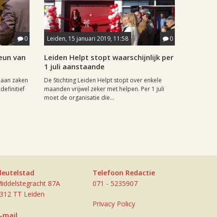
0
Leiden, 15 januari 2019, 11:58
0
teun van
Leiden Helpt stopt waarschijnlijk per
t
1 juli aanstaande
 aan zaken
De Stichting Leiden Helpt stopt over enkele
definitief
maanden vrijwel zeker met helpen. Per 1 juli
moet de organisatie die...
leutelstad
Telefoon Redactie
iddelstegracht 87A
071 - 5235907
312 TT Leiden
Privacy Policy
-mail