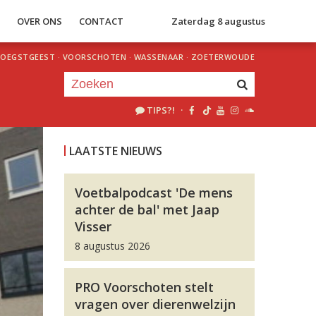
S
OVER ONS
CONTACT
Zaterdag 8 augustus
OEGSTGEEST
·
VOORSCHOTEN
·
WASSENAAR
·
ZOETERWOUDE
TIPS?!
·
Je luistert nu naar
uur 1 van 0
LAATSTE NIEUWS
«
Vorig uur
Volgend uur
»
Voetbalpodcast 'De mens
achter de bal' met Jaap
Visser
8 augustus 2026
PRO Voorschoten stelt
vragen over dierenwelzijn