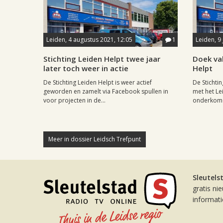
Leiden, 4 augustus 2021, 12:05
1
Leiden, 9 
Stichting Leiden Helpt twee jaar
Doek val
later toch weer in actie
Helpt
De Stichting Leiden Helpt is weer actief
De Stichti
geworden en zamelt via Facebook spullen in
met het Le
voor projecten in de...
onderkome
Meer in dossier Leidsch Trefpunt
Sleutels
gratis ni
informat