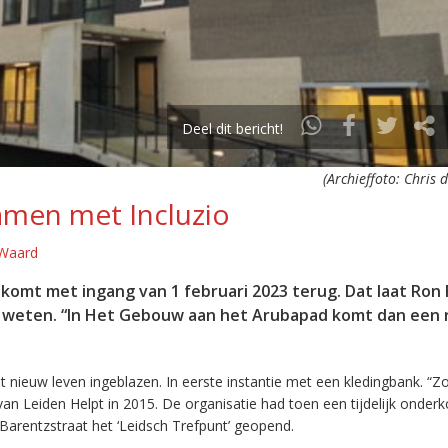
Deel dit bericht!
(Archieffoto: Chris 
amen met Incluzio
 Waard
komt met ingang van 1 februari 2023 terug. Dat laat Ron F
ad weten. “In Het Gebouw aan het Arubapad komt dan een 
 nieuw leven ingeblazen. In eerste instantie met een kledingbank. “Zo
 van Leiden Helpt in 2015. De organisatie had toen een tijdelijk onder
Barentzstraat het ‘Leidsch Trefpunt’ geopend.