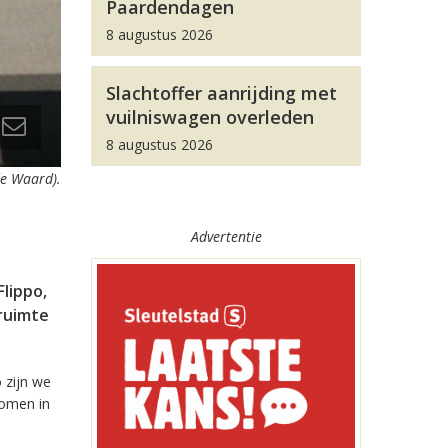
Paardendagen
8 augustus 2026
Slachtoffer aanrijding met
vuilniswagen overleden
8 augustus 2026
de Waard).
Advertentie
lippo,
ruimte
 zijn we
komen in