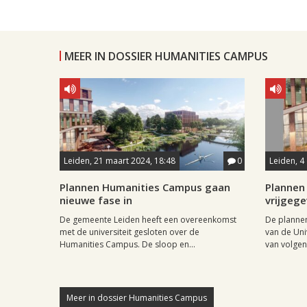
MEER IN DOSSIER HUMANITIES CAMPUS
Leiden, 21 maart 2024, 18:48
0
Leiden, 4
Plannen Humanities Campus gaan
Plannen
nieuwe fase in
vrijgege
De gemeente Leiden heeft een overeenkomst
De planne
met de universiteit gesloten over de
van de Uni
Humanities Campus. De sloop en...
van volgend
Meer in dossier Humanities Campus