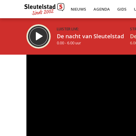
NIEUWS
AGENDA
GIDS
LUISTER LIVE:
ST
De nacht van Sleutelstad
De
0.00 - 6.00 uur
6.0
Inklappen