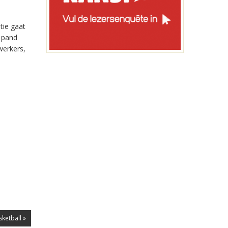
tie gaat
 pand
werkers,
ketball »