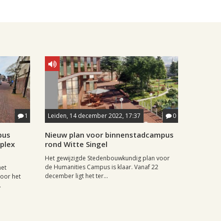
1
Leiden, 14 december 2022, 17:37
0
pus
Nieuw plan voor binnenstadcampus
plex
rond Witte Singel
Het gewijzigde Stedenbouwkundig plan voor
de Humanities Campus is klaar. Vanaf 22
het
december ligt het ter...
voor het
.