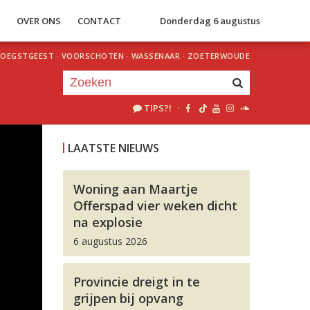
S
OVER ONS
CONTACT
Donderdag 6 augustus
OEGSTGEEST
·
VOORSCHOTEN
·
WASSENAAR
·
ZOETERWOUDE
TIPS?!
·
Je luistert nu naar
uur 1 van 0
LAATSTE NIEUWS
«
Vorig uur
Volgend uur
»
Woning aan Maartje
Offerspad vier weken dicht
na explosie
6 augustus 2026
Provincie dreigt in te
grijpen bij opvang