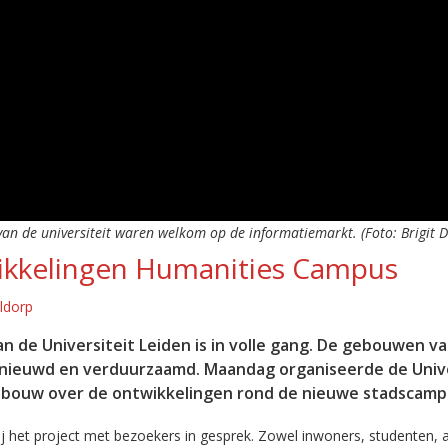
n de universiteit waren welkom op de informatiemarkt. (Foto: Brigit D
ikkelingen Humanities Campus
eldorp
de Universiteit Leiden is in volle gang. De gebouwen v
ieuwd en verduurzaamd. Maandag organiseerde de Unive
ebouw over de ontwikkelingen rond de nieuwe stadscamp
bij het project met bezoekers in gesprek. Zowel inwoners, studenten, a