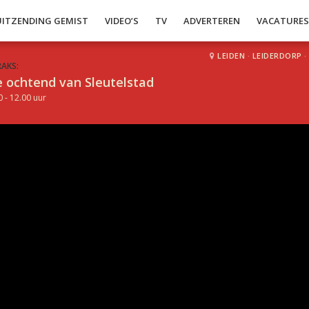
UITZENDING GEMIST
VIDEO’S
TV
ADVERTEREN
VACATURE
LEIDEN
·
LEIDERDORP
·
RAKS:
 ochtend van Sleutelstad
0 - 12.00 uur