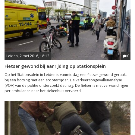
Leiden, 2 mei 2016, 18:13
0
Fietser gewond bij aanrijding op Stationsplein
Op het Stationsplein in Leiden is vanmiddag een fietser gewond geraakt
bij een botsing met een scooterrijder. De verkeersongevallenanalyse
(VOA) van de politie onderzoekt dat nog. De fietser is met verwondingen
per ambulance naar het ziekenhuis vervoerd.