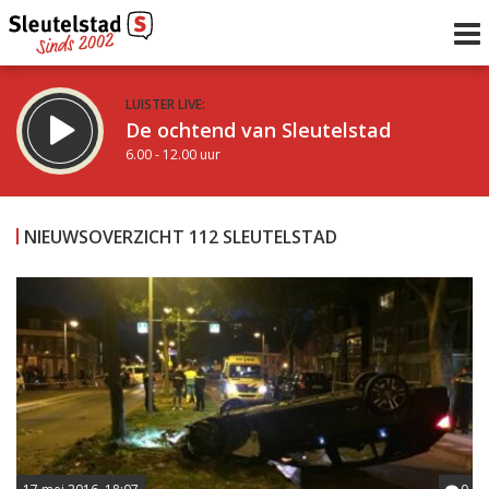
LUISTER LIVE:
De ochtend van Sleutelstad
6.00 - 12.00 uur
STRAKS:
De middag van Sleutelstad
NIEUWSOVERZICHT 112 SLEUTELSTAD
12.00 - 19.00 uur
uur 1 van 0
Vorig uur
Volgend uur
Inklappen