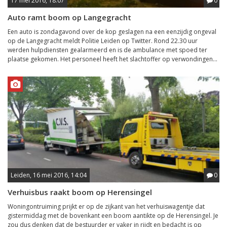
17 mei 2016, 18:07
0
Auto ramt boom op Langegracht
Een auto is zondagavond over de kop geslagen na een eenzijdig ongeval
op de Langegracht meldt Politie Leiden op Twitter. Rond 22.30 uur
werden hulpdiensten gealarmeerd en is de ambulance met spoed ter
plaatse gekomen. Het personeel heeft het slachtoffer op verwondingen...
Leiden, 16 mei 2016, 14:04
0
Verhuisbus raakt boom op Herensingel
Woningontruiming prijkt er op de zijkant van het verhuiswagentje dat
gistermiddag met de bovenkant een boom aantikte op de Herensingel. Je
zou dus denken dat de bestuurder er vaker in rijdt en bedacht is op