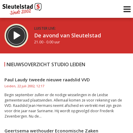
LUISTER LIVE:
De avond van Sleutelstad
21.00 - 0.00 uur
STRAKS:
De nacht van Sleutelstad
NIEUWSOVERZICHT STUDIO LEIDEN
0.00 - 6.00 uur
uur 1 van 0
Vorig uur
Volgend uur
Paul Laudy tweede nieuwe raadslid VVD
Leiden, 22 juli 2002, 12:17
Inklappen
Begin september zullen er de nodige wisselingen in de Leidse
gemeenteraad plaatsvinden. Allemaal komen ze voor rekening van de
VVD. Raadslid Jean Hermans neemt afscheid en vertrekt met zijn gezin
voor drie jaar naar Suriname. Hij wordt opgevolgd door Frederik
Zevenbergen. Nu de...
Geertsema wethouder Economische Zaken