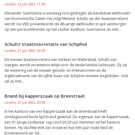
Leiden, 22 juli 2002, 11:34
Alexander Geertsema is vandaag voorgedragen als kandidaat-wethouder
van Economische Zaken. Hij volgt Melanie Schultz op die staatssecretaris
wordt. De VVD presenteerde de 46-jarige wethouder in spé vanmorgen
op een persconferentie op het Leidse stadhuis. Geertsema zei niet...
Schultz staatssecretaris van Schiphol
Leiden, 21 juli 2002, 23:30
De nieuwe staatssecretaris van Verkeer en Waterstaat, Schultz van
Haegen, wordt verantwoordelijk voor de Nederlandse luchtvaart. Zij zal
de invoering van de nieuwe geluids- en milieunormen en de
ingebruikname van de vijfde baan van Schiphol moeten begeleiden. Ook
zal zij met...
Brand bij kapperszaak op Breestraat
Leiden, 21 juli 2002, 20:50
In het kantoor van een kapperszaak aan de Breestraat heeft
zondagavond korte tijd brand gewoed. De eigenaar van de kapperszaak,
een 31-jarige Leidenaar zag rond 20.20 uur vlammen uit het kantoor
komen. Hij vluchtte met zijn vrouw en hun één jaar oude kind de
bovenwoning uit. De...