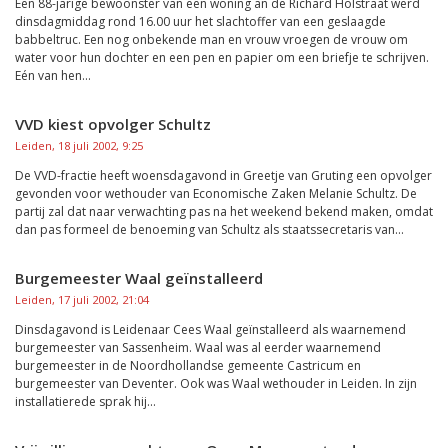
Een 88-jarige bewoonster van een woning an de Richard Holstraat werd
dinsdagmiddag rond 16.00 uur het slachtoffer van een geslaagde
babbeltruc. Een nog onbekende man en vrouw vroegen de vrouw om
water voor hun dochter en een pen en papier om een briefje te schrijven.
Eén van hen...
VVD kiest opvolger Schultz
Leiden, 18 juli 2002, 9:25
De VVD-fractie heeft woensdagavond in Greetje van Gruting een opvolger
gevonden voor wethouder van Economische Zaken Melanie Schultz. De
partij zal dat naar verwachting pas na het weekend bekend maken, omdat
dan pas formeel de benoeming van Schultz als staatssecretaris van...
Burgemeester Waal geïnstalleerd
Leiden, 17 juli 2002, 21:04
Dinsdagavond is Leidenaar Cees Waal geïnstalleerd als waarnemend
burgemeester van Sassenheim. Waal was al eerder waarnemend
burgemeester in de Noordhollandse gemeente Castricum en
burgemeester van Deventer. Ook was Waal wethouder in Leiden. In zijn
installatierede sprak hij...