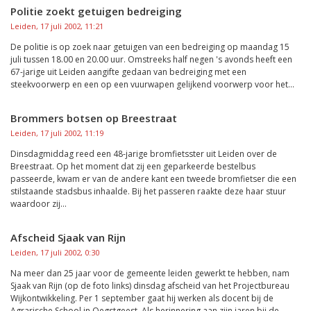
Politie zoekt getuigen bedreiging
Leiden, 17 juli 2002, 11:21
De politie is op zoek naar getuigen van een bedreiging op maandag 15
juli tussen 18.00 en 20.00 uur. Omstreeks half negen 's avonds heeft een
67-jarige uit Leiden aangifte gedaan van bedreiging met een
steekvoorwerp en een op een vuurwapen gelijkend voorwerp voor het...
Brommers botsen op Breestraat
Leiden, 17 juli 2002, 11:19
Dinsdagmiddag reed een 48-jarige bromfietsster uit Leiden over de
Breestraat. Op het moment dat zij een geparkeerde bestelbus
passeerde, kwam er van de andere kant een tweede bromfietser die een
stilstaande stadsbus inhaalde. Bij het passeren raakte deze haar stuur
waardoor zij...
Afscheid Sjaak van Rijn
Leiden, 17 juli 2002, 0:30
Na meer dan 25 jaar voor de gemeente leiden gewerkt te hebben, nam
Sjaak van Rijn (op de foto links) dinsdag afscheid van het Projectbureau
Wijkontwikkeling. Per 1 september gaat hij werken als docent bij de
Agrarische School in Oegstgeest. Als herinnering aan zijn jaren bij de...