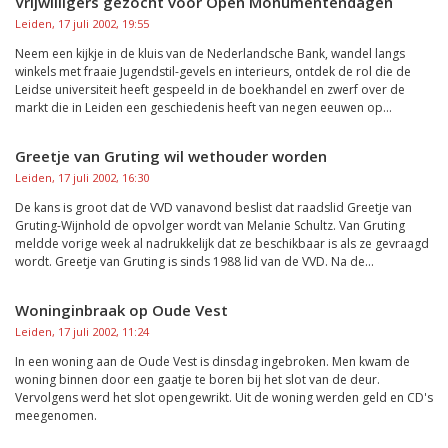
Vrijwilligers gezocht voor Open Monumentendagen
Leiden, 17 juli 2002, 19:55
Neem een kijkje in de kluis van de Nederlandsche Bank, wandel langs
winkels met fraaie Jugendstil-gevels en interieurs, ontdek de rol die de
Leidse universiteit heeft gespeeld in de boekhandel en zwerf over de
markt die in Leiden een geschiedenis heeft van negen eeuwen op...
Greetje van Gruting wil wethouder worden
Leiden, 17 juli 2002, 16:30
De kans is groot dat de VVD vanavond beslist dat raadslid Greetje van
Gruting-Wijnhold de opvolger wordt van Melanie Schultz. Van Gruting
meldde vorige week al nadrukkelijk dat ze beschikbaar is als ze gevraagd
wordt. Greetje van Gruting is sinds 1988 lid van de VVD. Na de...
Woninginbraak op Oude Vest
Leiden, 17 juli 2002, 11:24
In een woning aan de Oude Vest is dinsdag ingebroken. Men kwam de
woning binnen door een gaatje te boren bij het slot van de deur.
Vervolgens werd het slot opengewrikt. Uit de woning werden geld en CD's
meegenomen.