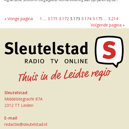
« Vorige pagina
1
…
3.171
3.172
3.173
3.174
3.175
…
3.214
Volgende pagina »
Sleutelstad
Middelstegracht 87A
2312 TT Leiden
E-mail
redactie@sleutelstad.nl