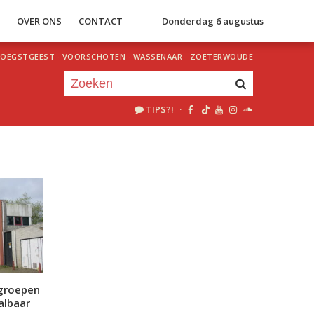
S
OVER ONS
CONTACT
Donderdag 6 augustus
OEGSTGEEST
·
VOORSCHOTEN
·
WASSENAAR
·
ZOETERWOUDE
TIPS?!
·
Je luistert nu naar
uur 1 van 0
«
Vorig uur
Volgend uur
»
lgroepen
albaar