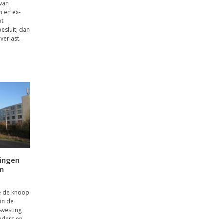
 van
n en ex-
et
esluit, dan
verlast.
ningen
in
e de knoop
in de
svesting
uders en