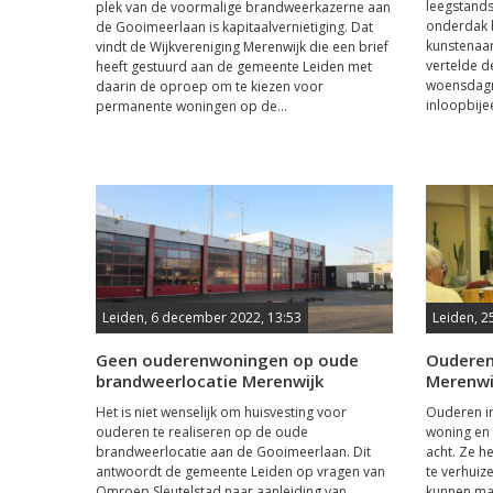
leegstands
plek van de voormalige brandweerkazerne aan
onderdak 
de Gooimeerlaan is kapitaalvernietiging. Dat
kunstenaar
vindt de Wijkvereniging Merenwijk die een brief
vertelde 
heeft gestuurd aan de gemeente Leiden met
woensdagm
daarin de oproep om te kiezen voor
inloopbije
permanente woningen op de...
Leiden, 6 december 2022, 13:53
Leiden, 2
Geen ouderenwoningen op oude
Ouderen 
brandweerlocatie Merenwijk
Merenwi
Het is niet wenselijk om huisvesting voor
Ouderen in
ouderen te realiseren op de oude
woning en 
brandweerlocatie aan de Gooimeerlaan. Dit
acht. Ze h
antwoordt de gemeente Leiden op vragen van
te verhuize
Omroep Sleutelstad naar aanleiding van
kunnen mak