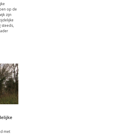
jke
pen op de
jk zijn
ijdelijke
 steeds,
nader
l
elijke
md met