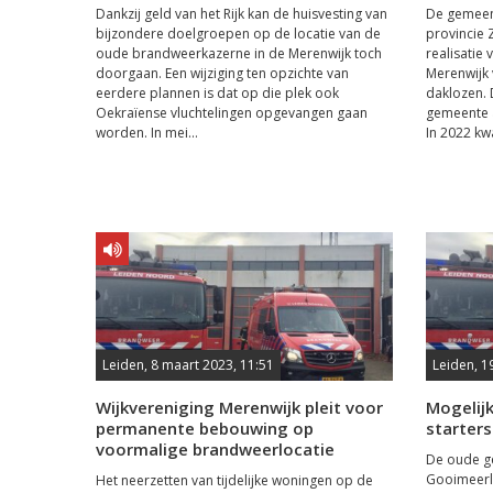
Dankzij geld van het Rijk kan de huisvesting van
De gemeent
bijzondere doelgroepen op de locatie van de
provincie 
oude brandweerkazerne in de Merenwijk toch
realisatie 
doorgaan. Een wijziging ten opzichte van
Merenwijk 
eerdere plannen is dat op die plek ook
daklozen. 
Oekraïense vluchtelingen opgevangen gaan
gemeente 
worden. In mei...
In 2022 kw
Leiden, 8 maart 2023, 11:51
Leiden, 1
Wijkvereniging Merenwijk pleit voor
Mogelijk
permanente bebouwing op
starter
voormalige brandweerlocatie
De oude g
Gooimeerl
Het neerzetten van tijdelijke woningen op de