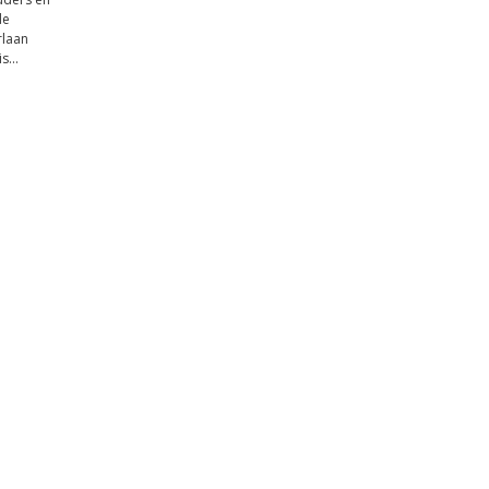
de
laan
s...