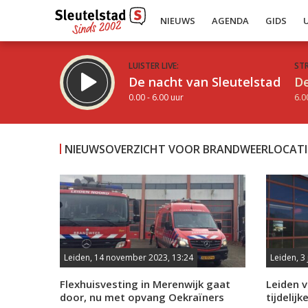
NIEUWS
AGENDA
GIDS
LUISTER LIVE:
ST
De nacht van Sleutelstad
De
0.00 - 6.00 uur
6.0
NIEUWSOVERZICHT VOOR BRANDWEERLOCATI
Inklappen
Leiden, 14 november 2023, 13:24
Leiden, 3 
Flexhuisvesting in Merenwijk gaat
Leiden v
door, nu met opvang Oekraïners
tijdelij