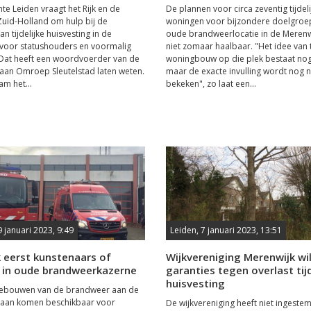
e Leiden vraagt het Rijk en de
De plannen voor circa zeventig tijdeli
Zuid-Holland om hulp bij de
woningen voor bijzondere doelgroe
van tijdelijke huisvesting in de
oude brandweerlocatie in de Merenwi
voor statushouders en voormalig
niet zomaar haalbaar. "Het idee van t
Dat heeft een woordvoerder van de
woningbouw op die plek bestaat nog
aan Omroep Sleutelstad laten weten.
maar de exacte invulling wordt nog 
am het...
bekeken", zo laat een...
9 januari 2023, 9:49
Leiden, 7 januari 2023, 13:51
 eerst kunstenaars of
Wijkvereniging Merenwijk wi
s in oude brandweerkazerne
garanties tegen overlast tijd
huisvesting
ebouwen van de brandweer aan de
aan komen beschikbaar voor
De wijkvereniging heeft niet ingeste