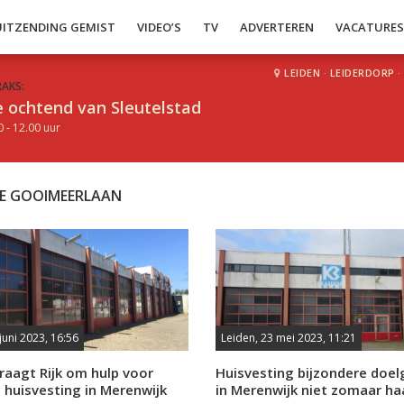
UITZENDING GEMIST
VIDEO’S
TV
ADVERTEREN
VACATURE
LEIDEN
·
LEIDERDORP
·
RAKS:
 ochtend van Sleutelstad
0 - 12.00 uur
E GOOIMEERLAAN
juni 2023, 16:56
Leiden, 23 mei 2023, 11:21
raagt Rijk om hulp voor
Huisvesting bijzondere doe
ke huisvesting in Merenwijk
in Merenwijk niet zomaar ha