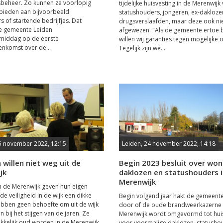
beheer. Zo kunnen ze voorlopig
tijdelijke huisvesting in de Merenwijk
bieden aan bijvoorbeeld
statushouders, jongeren, ex-dakloze
s of startende bedrijfjes. Dat
drugsverslaafden, maar deze ook ni
de gemeente Leiden
afgewezen. "Als de gemeente ertoe b
iddag op de eerste
willen wij garanties tegen mogelijke o
enkomst over de...
Tegelijk zijn we...
5 november 2022, 12:15
Leiden, 24 november 2022, 14:18
willen niet weg uit de
Begin 2023 besluit over wo
jk
daklozen en statushouders 
Merenwijk
 de Merenwijk geven hun eigen
de veiligheid in de wijk een dikke
Begin volgend jaar hakt de gemeent
ebben geen behoefte om uit de wijk
door of de oude brandweerkazerne 
n bij het stijgen van de jaren. Ze
Merenwijk wordt omgevormd tot hui
kelijk oud worden in de Merenwijk
voor voormalige daklozen, statusho