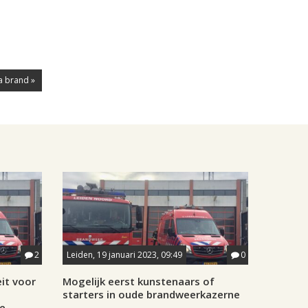
a brand »
2
Leiden, 19 januari 2023, 09:49
0
it voor
Mogelijk eerst kunstenaars of
starters in oude brandweerkazerne
e