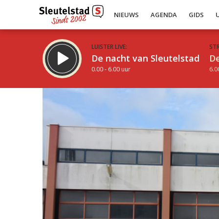
NIEUWS
AGENDA
GIDS
LUISTER LIVE:
ST
De nacht van Sleutelstad
De
0.00 - 6.00 uur
6.0
Inklappen