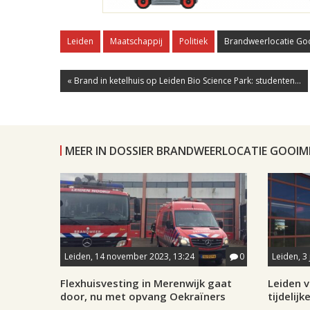
Leiden
Maatschappij
Politiek
Brandweerlocatie Go
« Brand in ketelhuis op Leiden Bio Science Park: studenten...
MEER IN DOSSIER BRANDWEERLOCATIE GOOI
Leiden, 14 november 2023, 13:24
0
Leiden, 3 
Flexhuisvesting in Merenwijk gaat
Leiden v
door, nu met opvang Oekraïners
tijdelij