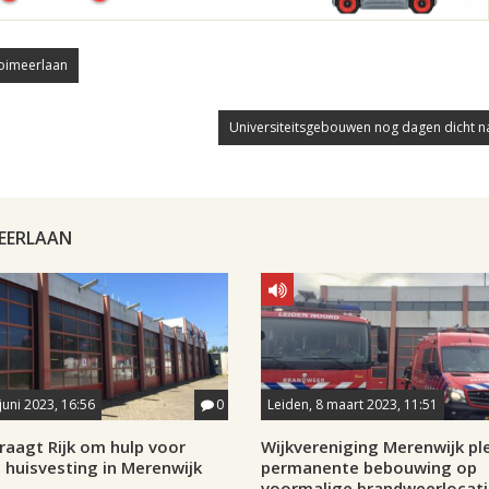
oimeerlaan
Universiteitsgebouwen nog dagen dicht n
MEERLAAN
juni 2023, 16:56
0
Leiden, 8 maart 2023, 11:51
raagt Rijk om hulp voor
Wijkvereniging Merenwijk ple
ke huisvesting in Merenwijk
permanente bebouwing op
voormalige brandweerlocati