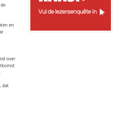
 de
nten en
ar
eid over
uitkomst
.
, dat