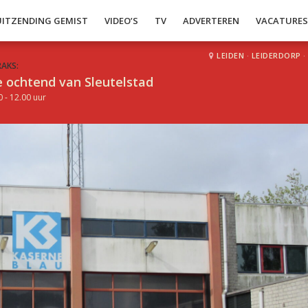
UITZENDING GEMIST
VIDEO’S
TV
ADVERTEREN
VACATURE
LEIDEN
·
LEIDERDORP
·
RAKS:
 ochtend van Sleutelstad
0 - 12.00 uur