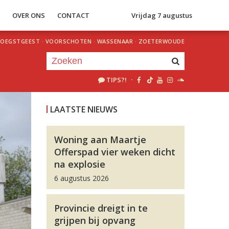
S
OVER ONS
CONTACT
Vrijdag 7 augustus
OEGSTGEEST
·
VOORSCHOTEN
·
WASSENAAR
·
ZOETERWOUDE
TIPS?!
·
Je luistert nu naar
uur 1 van 0
LAATSTE NIEUWS
«
Vorig uur
Volgend uur
»
Woning aan Maartje
Offerspad vier weken dicht
na explosie
6 augustus 2026
Provincie dreigt in te
grijpen bij opvang