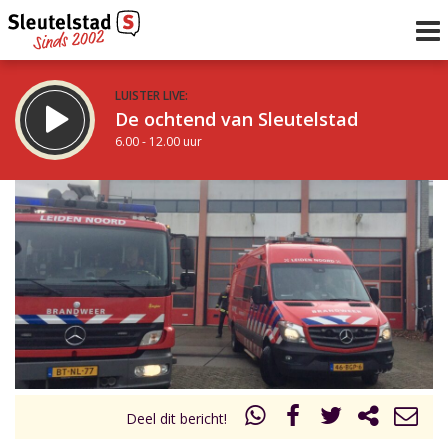
LUISTER LIVE:
De ochtend van Sleutelstad
6.00 - 12.00 uur
STRAKS:
De middag van Sleutelstad
12.00 - 19.00 uur
uur 1 van 0
Vorig uur
Volgend uur
Inklappen
Deel dit bericht!