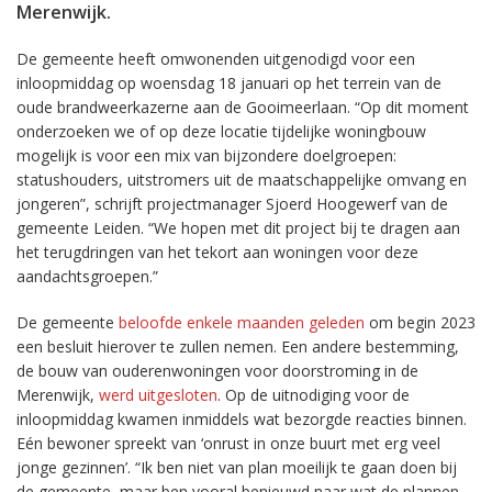
Merenwijk.
De gemeente heeft omwonenden uitgenodigd voor een
inloopmiddag op woensdag 18 januari op het terrein van de
oude brandweerkazerne aan de Gooimeerlaan. “Op dit moment
onderzoeken we of op deze locatie tijdelijke woningbouw
mogelijk is voor een mix van bijzondere doelgroepen:
statushouders, uitstromers uit de maatschappelijke omvang en
jongeren”, schrijft projectmanager Sjoerd Hoogewerf van de
gemeente Leiden. “We hopen met dit project bij te dragen aan
het terugdringen van het tekort aan woningen voor deze
aandachtsgroepen.”
De gemeente
beloofde enkele maanden geleden
om begin 2023
een besluit hierover te zullen nemen. Een andere bestemming,
de bouw van ouderenwoningen voor doorstroming in de
Merenwijk,
werd uitgesloten
. Op de uitnodiging voor de
inloopmiddag kwamen inmiddels wat bezorgde reacties binnen.
Eén bewoner spreekt van ‘onrust in onze buurt met erg veel
jonge gezinnen’. “Ik ben niet van plan moeilijk te gaan doen bij
de gemeente, maar ben vooral benieuwd naar wat de plannen