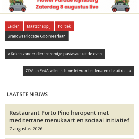
Leiden
Maatschappij
Politiek
Brandweerlocatie Gooimeerlaan
« Koken zonder dieren: romige pastasaus uit de oven
CDA en PvdA willen schone lei voor Leidenaren die uit de... »
LAATSTE NIEUWS
Restaurant Porto Pino heropent met
mediterrane menukaart en sociaal initiatief
7 augustus 2026