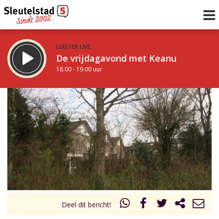
LUISTER LIVE:
De vrijdagavond met Keanu
18.00 - 19.00 uur
STRAKS:
De Vrijdagavond met Gijs
19.00 - 21.00 uur
uur 1 van 0
Vorig uur
Volgend uur
Inklappen
Deel dit bericht!