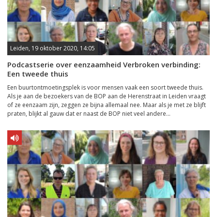
Leiden, 19 oktober 2020, 14:05
Podcastserie over eenzaamheid Verbroken verbinding:
Een tweede thuis
Een buurtontmoetingsplek is voor mensen vaak een soort tweede thuis.
Als je aan de bezoekers van de BOP aan de Herenstraat in Leiden vraagt
of ze eenzaam zijn, zeggen ze bijna allemaal nee. Maar als je met ze blijft
praten, blijkt al gauw dat er naast de BOP niet veel andere...