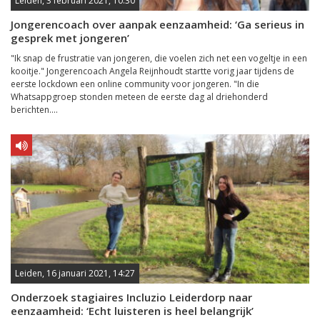
Leiden, 3 februari 2021, 10:30
Jongerencoach over aanpak eenzaamheid: ‘Ga serieus in
gesprek met jongeren’
"Ik snap de frustratie van jongeren, die voelen zich net een vogeltje in een
kooitje." Jongerencoach Angela Reijnhoudt startte vorig jaar tijdens de
eerste lockdown een online community voor jongeren. "In die
Whatsappgroep stonden meteen de eerste dag al driehonderd
berichten....
Leiden, 16 januari 2021, 14:27
Onderzoek stagiaires Incluzio Leiderdorp naar
eenzaamheid: ‘Echt luisteren is heel belangrijk’