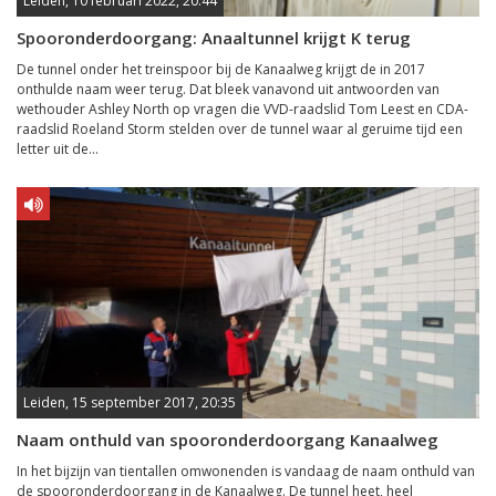
Leiden, 10 februari 2022, 20:44
Spooronderdoorgang: Anaaltunnel krijgt K terug
De tunnel onder het treinspoor bij de Kanaalweg krijgt de in 2017
onthulde naam weer terug. Dat bleek vanavond uit antwoorden van
wethouder Ashley North op vragen die VVD-raadslid Tom Leest en CDA-
raadslid Roeland Storm stelden over de tunnel waar al geruime tijd een
letter uit de...
Leiden, 15 september 2017, 20:35
Naam onthuld van spooronderdoorgang Kanaalweg
In het bijzijn van tientallen omwonenden is vandaag de naam onthuld van
de spooronderdoorgang in de Kanaalweg. De tunnel heet, heel