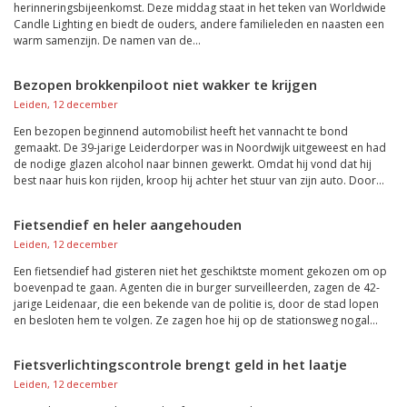
herinneringsbijeenkomst. Deze middag staat in het teken van Worldwide
Candle Lighting en biedt de ouders, andere familieleden en naasten een
warm samenzijn. De namen van de...
Bezopen brokkenpiloot niet wakker te krijgen
Leiden, 12 december
Een bezopen beginnend automobilist heeft het vannacht te bond
gemaakt. De 39-jarige Leiderdorper was in Noordwijk uitgeweest en had
de nodige glazen alcohol naar binnen gewerkt. Omdat hij vond dat hij
best naar huis kon rijden, kroop hij achter het stuur van zijn auto. Door...
Fietsendief en heler aangehouden
Leiden, 12 december
Een fietsendief had gisteren niet het geschiktste moment gekozen om op
boevenpad te gaan. Agenten die in burger surveilleerden, zagen de 42-
jarige Leidenaar, die een bekende van de politie is, door de stad lopen
en besloten hem te volgen. Ze zagen hoe hij op de stationsweg nogal...
Fietsverlichtingscontrole brengt geld in het laatje
Leiden, 12 december