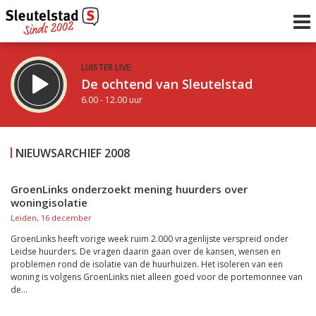
LUISTER LIVE:
De ochtend van Sleutelstad
6.00 - 12.00 uur
STRAKS:
De middag van Sleutelstad
NIEUWSARCHIEF 2008
12.00 - 17.00 uur
uur 1 van 0
Vorig uur
Volgend uur
GroenLinks onderzoekt mening huurders over
woningisolatie
Inklappen
Leiden, 16 december
GroenLinks heeft vorige week ruim 2.000 vragenlijste verspreid onder
Leidse huurders. De vragen daarin gaan over de kansen, wensen en
problemen rond de isolatie van de huurhuizen. Het isoleren van een
woning is volgens GroenLinks niet alleen goed voor de portemonnee van
de...