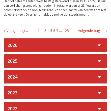
Het Politieteam Leiden-West heeft gisteravond tussen 19.15 en 22.00. uur
een verlichtingscontrole gehouden. In totaal werden er 23 fietsers en
bromfietsers op de bon geslingerd. Voor een aantal van hen was dat niet
de eerste keer. Overigens meldt de politie dat steeds meer...
« Vorige pagina
1
…
3
4
5
6
7
…
125
Volgende pagina »
2026
2025
2024
2023
2022