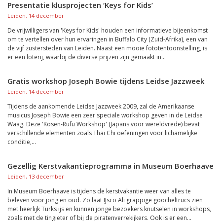
Presentatie klusprojecten ‘Keys for Kids’
Leiden, 14 december
De vrijwilligers van 'Keys for Kids' houden een informatieve bijeenkomst
om te vertellen over hun ervaringen in Buffalo City (Zuid-Afrika), een van
de vijf zustersteden van Leiden. Naast een mooie fototentoonstelling, is
er een loterij, waarbij de diverse prijzen zijn gemaakt in...
Gratis workshop Joseph Bowie tijdens Leidse Jazzweek
Leiden, 14 december
Tijdens de aankomende Leidse Jazzweek 2009, zal de Amerikaanse
musicus Joseph Bowie een zeer speciale workshop geven in de Leidse
Waag. Deze 'Kosen-Rufu Workshop' (Japans voor wereldvrede) bevat
verschillende elementen zoals Thai Chi oefeningen voor lichamelijke
conditie,...
Gezellig Kerstvakantieprogramma in Museum Boerhaave
Leiden, 13 december
In Museum Boerhaave is tijdens de kerstvakantie weer van alles te
beleven voor jong en oud. Zo laat IJsco Ali grappige goocheltrucs zien
met heerlijk Turks ijs en kunnen jonge bezoekers knutselen in workshops,
zoals met de tingieter of bij de piratenverrekijkers. Ook is er een...