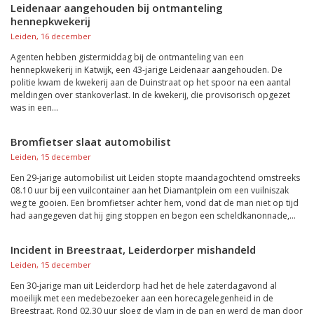
Leidenaar aangehouden bij ontmanteling
hennepkwekerij
Leiden, 16 december
Agenten hebben gistermiddag bij de ontmanteling van een
hennepkwekerij in Katwijk, een 43-jarige Leidenaar aangehouden. De
politie kwam de kwekerij aan de Duinstraat op het spoor na een aantal
meldingen over stankoverlast. In de kwekerij, die provisorisch opgezet
was in een...
Bromfietser slaat automobilist
Leiden, 15 december
Een 29-jarige automobilist uit Leiden stopte maandagochtend omstreeks
08.10 uur bij een vuilcontainer aan het Diamantplein om een vuilniszak
weg te gooien. Een bromfietser achter hem, vond dat de man niet op tijd
had aangegeven dat hij ging stoppen en begon een scheldkanonnade,...
Incident in Breestraat, Leiderdorper mishandeld
Leiden, 15 december
Een 30-jarige man uit Leiderdorp had het de hele zaterdagavond al
moeilijk met een medebezoeker aan een horecagelegenheid in de
Breestraat. Rond 02.30 uur sloeg de vlam in de pan en werd de man door