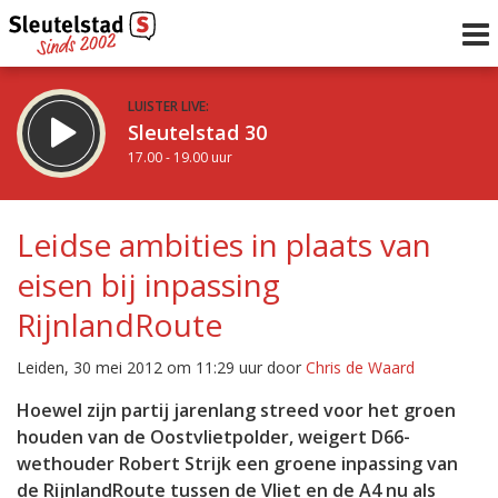
LUISTER LIVE:
Sleutelstad 30
17.00 - 19.00 uur
STRAKS:
De avond van Sleutelstad
Leidse ambities in plaats van
19.00 - 0.00 uur
eisen bij inpassing
uur 1 van 0
Vorig uur
Volgend uur
RijnlandRoute
Inklappen
Leiden, 30 mei 2012 om 11:29 uur door
Chris de Waard
Hoewel zijn partij jarenlang streed voor het groen
houden van de Oostvlietpolder, weigert D66-
wethouder Robert Strijk een groene inpassing van
de RijnlandRoute tussen de Vliet en de A4 nu als