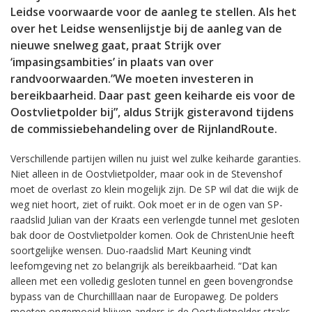
Leidse voorwaarde voor de aanleg te stellen. Als het
over het Leidse wensenlijstje bij de aanleg van de
nieuwe snelweg gaat, praat Strijk over
‘impasingsambities’ in plaats van over
randvoorwaarden.”We moeten investeren in
bereikbaarheid. Daar past geen keiharde eis voor de
Oostvlietpolder bij”, aldus Strijk gisteravond tijdens
de commissiebehandeling over de RijnlandRoute.
Verschillende partijen willen nu juist wel zulke keiharde garanties.
Niet alleen in de Oostvlietpolder, maar ook in de Stevenshof
moet de overlast zo klein mogelijk zijn. De SP wil dat die wijk de
weg niet hoort, ziet of ruikt. Ook moet er in de ogen van SP-
raadslid Julian van der Kraats een verlengde tunnel met gesloten
bak door de Oostvlietpolder komen. Ook de ChristenUnie heeft
soortgelijke wensen. Duo-raadslid Mart Keuning vindt
leefomgeving net zo belangrijk als bereikbaarheid. “Dat kan
alleen met een volledig gesloten tunnel en geen bovengrondse
bypass van de Churchilllaan naar de Europaweg. De polders
moeten ongemoeid blijven anders is de Oostvlietpolder straks