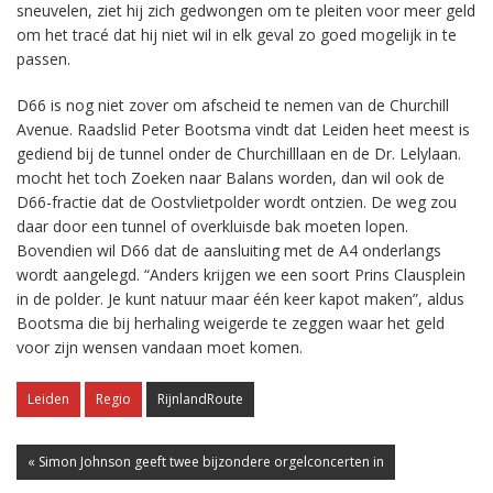
sneuvelen, ziet hij zich gedwongen om te pleiten voor meer geld
om het tracé dat hij niet wil in elk geval zo goed mogelijk in te
passen.
D66 is nog niet zover om afscheid te nemen van de Churchill
Avenue. Raadslid Peter Bootsma vindt dat Leiden heet meest is
gediend bij de tunnel onder de Churchilllaan en de Dr. Lelylaan.
mocht het toch Zoeken naar Balans worden, dan wil ook de
D66-fractie dat de Oostvlietpolder wordt ontzien. De weg zou
daar door een tunnel of overkluisde bak moeten lopen.
Bovendien wil D66 dat de aansluiting met de A4 onderlangs
wordt aangelegd. “Anders krijgen we een soort Prins Clausplein
in de polder. Je kunt natuur maar één keer kapot maken”, aldus
Bootsma die bij herhaling weigerde te zeggen waar het geld
voor zijn wensen vandaan moet komen.
Leiden
Regio
RijnlandRoute
« Simon Johnson geeft twee bijzondere orgelconcerten in