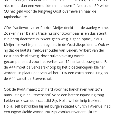
niet meer dan een veredelde middenberm”. Net als de SP wil de
CU het geld voor de Ringweg Oost overhevelen naar de
RijnlandRoute.
CDA-fractievoorzitter Patrick Meijer denkt dat de aanleg via het
Zoeken naar Balans tracé nu onontkoombaar is en dus stemt
zijn partij daarmee in. “Want geen weg is geen optie”, aldus
Meijer die wel tegen een bypass in de Oostvlietpolder is. Ook wil
hij dat de laatste melkveehouder van Leiden, Wilbert van der
Post aan de Vlietweg, door ruilverkaveling wordt
gecompenseerd voor het verlies van 15 ha. landbouwgrond. Bij
de A44 moet de verkeersknoop bij het biosciencepark kleiner
worden. In plaats daarvan wil het CDA een extra aansluiting op
de A44 vanuit de Stevenshof.
Ook de PvdA maakt zich hard voor het handhaven van zo’n
aansluiting in de Stevenshof. Voor een betere inpassing mag
Leiden ook van duo-raadslid Gijs Holla wel de knip trekken.
Holla, zelf betrokken bij het burgerinitiatief Churchill Avenue, had
een ingewikkelde avond. Nu zijn voorkeursvariant lijkt te