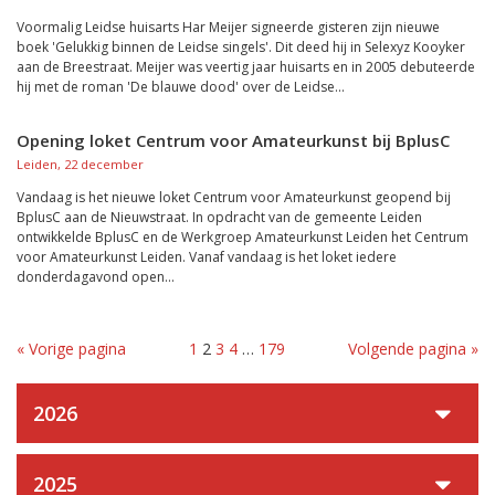
Voormalig Leidse huisarts Har Meijer signeerde gisteren zijn nieuwe
boek 'Gelukkig binnen de Leidse singels'. Dit deed hij in Selexyz Kooyker
aan de Breestraat. Meijer was veertig jaar huisarts en in 2005 debuteerde
hij met de roman 'De blauwe dood' over de Leidse...
Opening loket Centrum voor Amateurkunst bij BplusC
Leiden, 22 december
Vandaag is het nieuwe loket Centrum voor Amateurkunst geopend bij
BplusC aan de Nieuwstraat. In opdracht van de gemeente Leiden
ontwikkelde BplusC en de Werkgroep Amateurkunst Leiden het Centrum
voor Amateurkunst Leiden. Vanaf vandaag is het loket iedere
donderdagavond open...
« Vorige pagina
1
2
3
4
…
179
Volgende pagina »
2026
2025