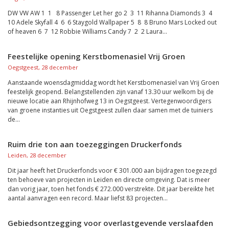
DW VW AW 1 1 8 Passenger Let her go 2 3 11 Rihanna Diamonds 3 4
10 Adele Skyfall 4 6 6 Staygold Wallpaper 5 8 8 Bruno Mars Locked out
of heaven 6 7 12 Robbie Williams Candy 7 2 2 Laura...
Feestelijke opening Kerstbomenasiel Vrij Groen
Oegstgeest, 28 december
Aanstaande woensdagmiddag wordt het Kerstbomenasiel van Vrij Groen
feestelijk geopend. Belangstellenden zijn vanaf 13.30 uur welkom bij de
nieuwe locatie aan Rhijnhofweg 13 in Oegstgeest. Vertegenwoordigers
van groene instanties uit Oegstgeest zullen daar samen met de tuiniers
de...
Ruim drie ton aan toezeggingen Druckerfonds
Leiden, 28 december
Dit jaar heeft het Druckerfonds voor € 301.000 aan bijdragen toegezegd
ten behoeve van projecten in Leiden en directe omgeving. Dat is meer
dan vorig jaar, toen het fonds € 272.000 verstrekte. Dit jaar bereikte het
aantal aanvragen een record. Maar liefst 83 projecten...
Gebiedsontzegging voor overlastgevende verslaafden