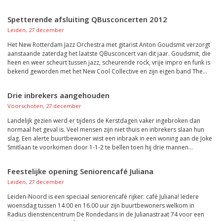
Spetterende afsluiting QBusconcerten 2012
Leiden, 27 december
Het New Rotterdam Jazz Orchestra met gitarist Anton Goudsmit verzorgt
aanstaande zaterdag het laatste QBusconcert van dit jaar. Goudsmit, die
heen en weer scheurt tussen jazz, scheurende rock, vrije impro en funk is
bekend geworden met het New Cool Collective en zijn eigen band The...
Drie inbrekers aangehouden
Voorschoten, 27 december
Landelijk gezien werd er tijdens de Kerstdagen vaker ingebroken dan
normaal het geval is. Veel mensen zijn niet thuis en inbrekers slaan hun
slag. Een alerte buurtbewoner wist een inbraak in een woning aan de Joke
Smitlaan te voorkomen door 1-1-2 te bellen toen hij drie mannen...
Feestelijke opening Seniorencafé Juliana
Leiden, 27 december
Leiden-Noord is een speciaal seniorencafé rijker: café Juliana! Iedere
woensdag tussen 14.00 en 16.00 uur zijn buurtbewoners welkom in
Radius dienstencentrum De Rondedans in de Julianastraat 74 voor een