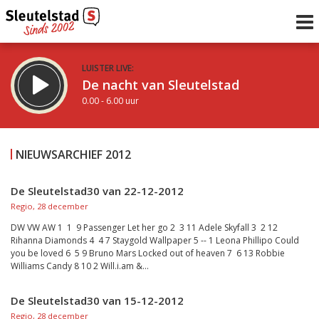
LUISTER LIVE:
De nacht van Sleutelstad
0.00 - 6.00 uur
STRAKS:
De ochtend van Sleutelstad
NIEUWSARCHIEF 2012
6.00 - 12.00 uur
uur 1 van 0
Vorig uur
Volgend uur
De Sleutelstad30 van 22-12-2012
Regio, 28 december
Inklappen
DW VW AW 1 1 9 Passenger Let her go 2 3 11 Adele Skyfall 3 2 12
Rihanna Diamonds 4 4 7 Staygold Wallpaper 5 -- 1 Leona Phillipo Could
you be loved 6 5 9 Bruno Mars Locked out of heaven 7 6 13 Robbie
Williams Candy 8 10 2 Will.i.am &...
De Sleutelstad30 van 15-12-2012
Regio, 28 december