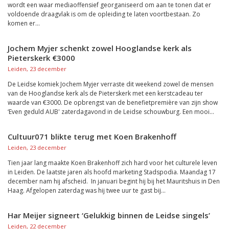
wordt een waar mediaoffensief georganiseerd om aan te tonen dat er
voldoende draagvlak is om de opleiding te laten voortbestaan. Zo
komen er...
Jochem Myjer schenkt zowel Hooglandse kerk als
Pieterskerk €3000
Leiden, 23 december
De Leidse komiek Jochem Myjer verraste dit weekend zowel de mensen
van de Hooglandse kerk als de Pieterskerk met een kerstcadeau ter
waarde van €3000. De opbrengst van de benefietpremière van zijn show
‘Even geduld AUB' zaterdagavond in de Leidse schouwburg. Een mooi...
Cultuur071 blikte terug met Koen Brakenhoff
Leiden, 23 december
Tien jaar lang maakte Koen Brakenhoff zich hard voor het culturele leven
in Leiden. De laatste jaren als hoofd marketing Stadspodia. Maandag 17
december nam hij afscheid. In januari begint hij bij het Mauritshuis in Den
Haag. Afgelopen zaterdag was hij twee uur te gast bij...
Har Meijer signeert ‘Gelukkig binnen de Leidse singels’
Leiden, 22 december