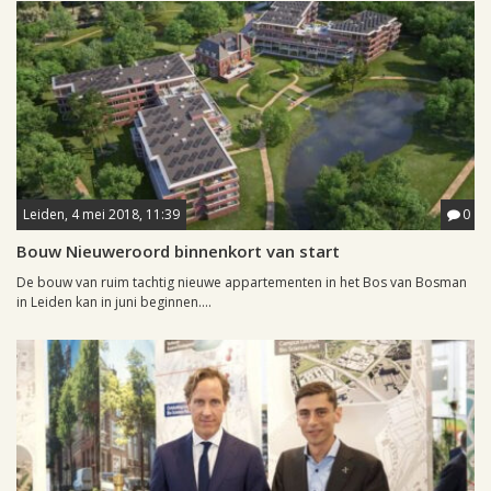
Leiden, 4 mei 2018, 11:39
0
Bouw Nieuweroord binnenkort van start
De bouw van ruim tachtig nieuwe appartementen in het Bos van Bosman
in Leiden kan in juni beginnen....