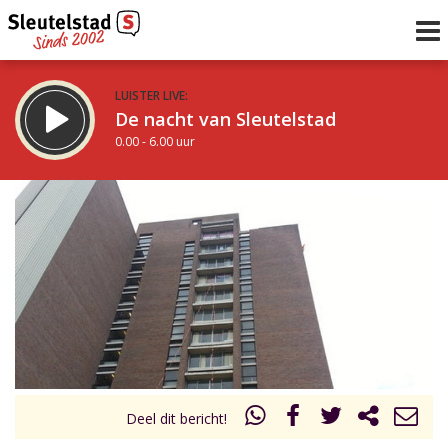
LUISTER LIVE:
De nacht van Sleutelstad
0.00 - 6.00 uur
STRAKS:
De ochtend van Sleutelstad
6.00 - 12.00 uur
uur 1 van 0
Vorig uur
Volgend uur
Inklappen
Deel dit bericht!