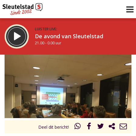
LUISTER LIVE:
De avond van Sleutelstad
21.00 - 0.00 uur
STRAKS:
De nacht van Sleutelstad
0.00 - 6.00 uur
uur 1 van 0
Vorig uur
Volgend uur
Inklappen
Deel dit bericht!