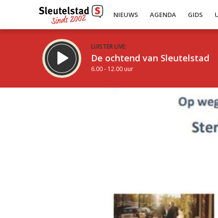
NIEUWS
AGENDA
GIDS
LUISTER LIVE:
De ochtend van Sleutelstad
6.00 - 12.00 uur
Inklappen