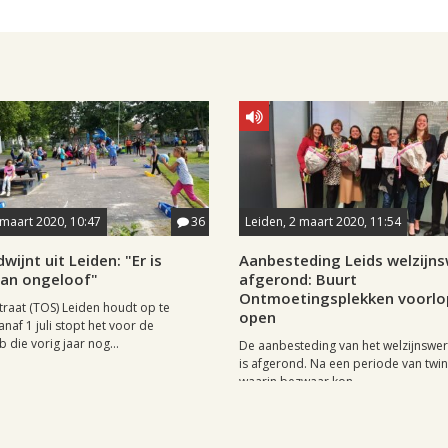
 maart 2020, 10:47
36
Leiden, 2 maart 2020, 11:54
wijnt uit Leiden: "Er is
Aanbesteding Leids welzijn
van ongeloof"
afgerond: Buurt
Ontmoetingsplekken voorlo
traat (TOS) Leiden houdt op te
open
naf 1 juli stopt het voor de
b die vorig jaar nog...
De aanbesteding van het welzijnswer
is afgerond. Na een periode van twi
waarin bezwaar kon...