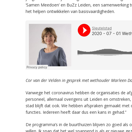
‘Samen Meedoen’ en BuZz Leiden, een samenwerking tus
het helpen ontwikkelen van basisvaardigheden.
Cor van der Velden in gesprek met wethouder Marleen Da
Vanwege het coronavirus hebben de organisaties de afge
personeel, allemaal overigens uit Leiden en omstreken,
stad blijft dat ook. We hebben afspraken gemaakt met 
functies. Iedereen heeft daar dus een kans in gehad.”
De programma’s in de buurthuizen blijven zo goed als 
willen. Ik snap dat het wel spannend is als er nieuwe 