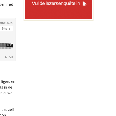
uden met
ligers en
as in de
e nieuwe
 dat zelf
woon