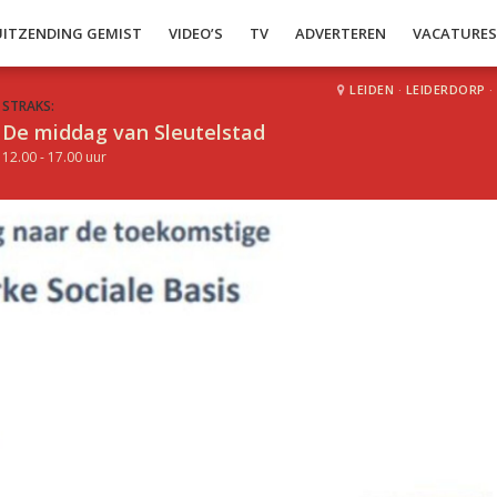
UITZENDING GEMIST
VIDEO’S
TV
ADVERTEREN
VACATURE
LEIDEN
·
LEIDERDORP
·
STRAKS:
De middag van Sleutelstad
12.00 - 17.00 uur