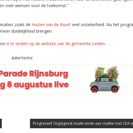
ken over wensen voor de toekomst.”
nisaties zoals de
Huizen van de Buurt
veel onzekerheid. Nu het prog
 meer duidelijkheid brengen.
asis
is te vinden op de website van de gemeente Leiden
.
Advertentie
Progressief Oegstgeest maakt einde aan coalitie met CDA en