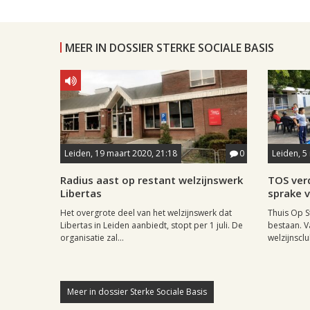
MEER IN DOSSIER STERKE SOCIALE BASIS
Leiden, 19 maart 2020, 21:18
0
Leiden, 5
Radius aast op restant welzijnswerk
TOS verd
Libertas
sprake 
Het overgrote deel van het welzijnswerk dat
Thuis Op S
Libertas in Leiden aanbiedt, stopt per 1 juli. De
bestaan. Va
organisatie zal...
welzijnsclu
Meer in dossier Sterke Sociale Basis