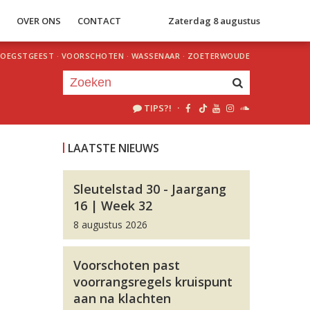
S
OVER ONS
CONTACT
Zaterdag 8 augustus
OEGSTGEEST
·
VOORSCHOTEN
·
WASSENAAR
·
ZOETERWOUDE
TIPS?!
·
Je luistert nu naar
uur 1 van 0
LAATSTE NIEUWS
«
Vorig uur
Volgend uur
»
Sleutelstad 30 - Jaargang
16 | Week 32
8 augustus 2026
Voorschoten past
voorrangsregels kruispunt
aan na klachten