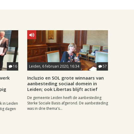
16
Leiden, 6 februari 2020, 16:34
57
swerk
Incluzio en SOL grote winnaars van
aanbesteding sociaal domein in
pig
Leiden; ook Libertas blijft actief
De gemeente Leiden heeft de aanbesteding
Sterke Sociale Basis afgerond. De aanbesteding
k in Leiden
was in drie thema's...
ntig dagen