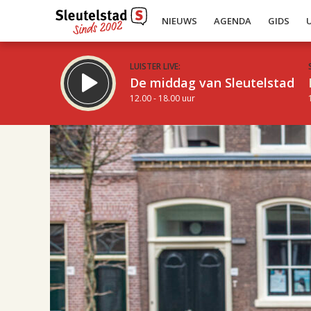
NIEUWS
AGENDA
GIDS
LUISTER LIVE:
De middag van Sleutelstad
12.00 - 18.00 uur
19.00
Inklappen