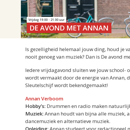
Vrijdag 19.00 - 21.00 uur
DE AVOND MET ANNAN
Is gezelligheid helemaal jouw ding, houd je van
nooit genoeg van muziek? Dan is De avond m
Iedere vrijdagavond sluiten we jouw school- o
wordt vermaakt door de energie van Annan, de
Sleutelschijf wordt bekendgemaakt!
Annan Verboom
Hobby’s:
Drummen en radio maken natuurlij
Muziek:
Annan houdt van bijna alle muziek, al
dancemuziek en alternatieve muziek.
Opleiding:
Annan studeert voor redactioneel 