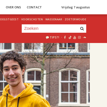
S
OVER ONS
CONTACT
Vrijdag 7 augustus
OEGSTGEEST
·
VOORSCHOTEN
·
WASSENAAR
·
ZOETERWOUDE
TIPS?!
·
Je luistert nu naar
uur 1 van 2
«
Vorig uur
Volgend uur
»
20.00