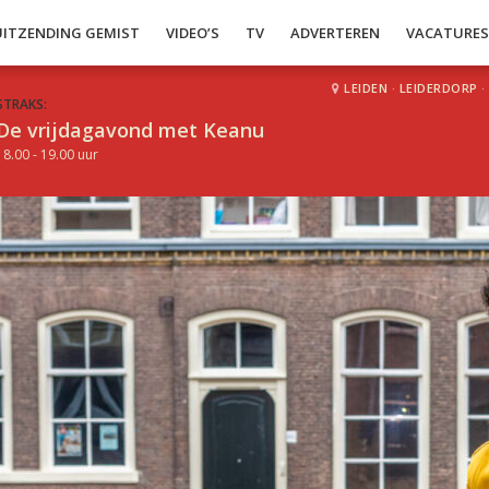
UITZENDING GEMIST
VIDEO’S
TV
ADVERTEREN
VACATURE
LEIDEN
·
LEIDERDORP
·
STRAKS:
De vrijdagavond met Keanu
18.00 - 19.00 uur