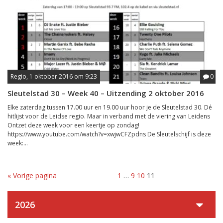
Regio, 1 oktober 2016 om 9:23
0
Sleutelstad 30 – Week 40 – Uitzending 2 oktober 2016
Elke zaterdag tussen 17.00 uur en 19.00 uur hoor je de Sleutelstad 30. Dé
hitlijst voor de Leidse regio. Maar in verband met de viering van Leidens
Ontzet deze week voor een keertje op zondag!
https://www.youtube.com/watch?v=xwjwCFZpdns De Sleutelschijf is deze
week:...
« Vorige pagina
1
…
9
10
11
2026