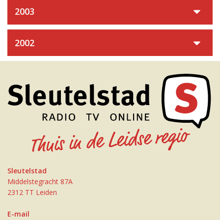
2003
2002
Sleutelstad
Middelstegracht 87A
2312 TT Leiden
E-mail