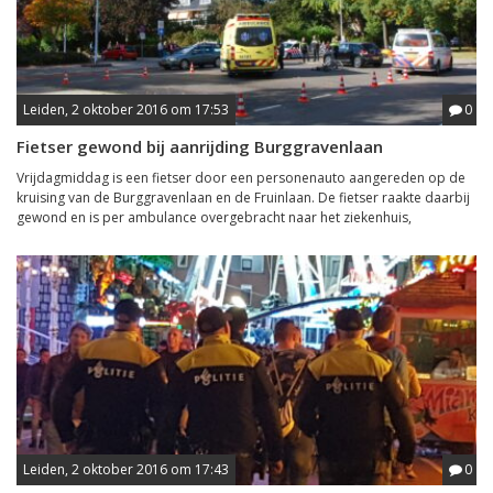
Leiden, 2 oktober 2016 om 17:53
0
Fietser gewond bij aanrijding Burggravenlaan
Vrijdagmiddag is een fietser door een personenauto aangereden op de
kruising van de Burggravenlaan en de Fruinlaan. De fietser raakte daarbij
gewond en is per ambulance overgebracht naar het ziekenhuis,
Leiden, 2 oktober 2016 om 17:43
0