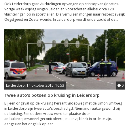
Ook Leiderdorp gaat vluchtelingen opvangen op crisisopvanglocaties.
Vorige week vrijdag vingen Leiden en Voorschoten allebei circa 120
vluchtelingen op in sporthallen. Die verhuizen morgen naar respectievelijk
Oegstgeest en Zoeterwoude. In Leiderdorp wordt onderzocht of de...
Leiderdorp, 14 oktober 2015, 16:53
0
Twee auto’s botsen op kruising in Leiderdorp
Bij een ongeval op de kruising Persant Snoepweg met de Simon Smitweg
in Leiderdorp zijn twee auto's beschadigd. Niemand raakte gewond bij
de botsing. Een oudere vrouw werd ter plaatse door
ambulancepersoneel gecontroleerd, maar zij bleek in orde te zijn.
Aangezien het ongeluk op een...