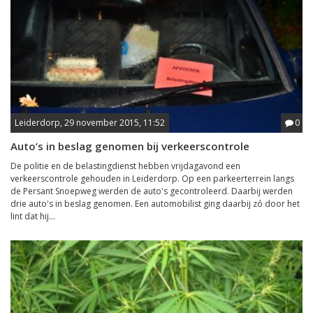
Leiderdorp, 29 november 2015, 11:52
0
Auto’s in beslag genomen bij verkeerscontrole
De politie en de belastingdienst hebben vrijdagavond een
verkeerscontrole gehouden in Leiderdorp. Op een parkeerterrein langs
de Persant Snoepweg werden de auto's gecontroleerd. Daarbij werden
drie auto's in beslag genomen. Een automobilist ging daarbij zó door het
lint dat hij...