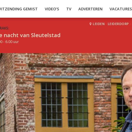
UITZENDING GEMIST
VIDEO’S
TV
ADVERTEREN
VACATURE
LEIDEN
·
LEIDERDORP
·
RAKS:
e nacht van Sleutelstad
0 - 6.00 uur