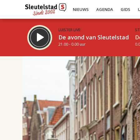
NIEUWS
AGENDA
GIDS
LUISTER LIVE:
ST
De avond van Sleutelstad
D
21.00 - 0.00 uur
0.0
14.00
Inklappen