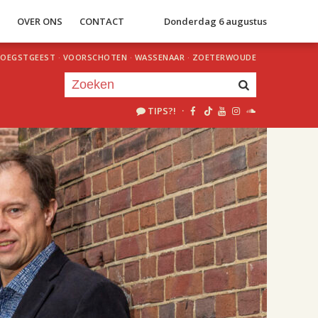
S
OVER ONS
CONTACT
Donderdag 6 augustus
OEGSTGEEST
·
VOORSCHOTEN
·
WASSENAAR
·
ZOETERWOUDE
TIPS?!
·
Je luistert nu naar
uur 1 van 3
«
Vorig uur
Volgend uur
»
15.00