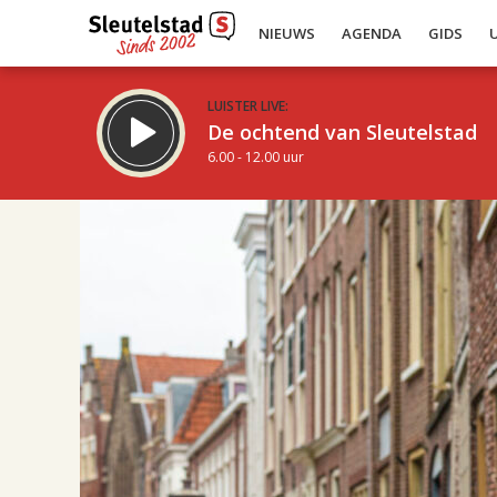
NIEUWS
AGENDA
GIDS
LUISTER LIVE:
De ochtend van Sleutelstad
6.00 - 12.00 uur
14.00
Inklappen