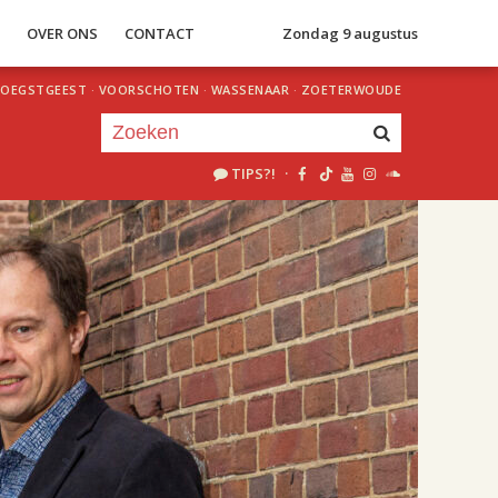
S
OVER ONS
CONTACT
Zondag 9 augustus
OEGSTGEEST
·
VOORSCHOTEN
·
WASSENAAR
·
ZOETERWOUDE
TIPS?!
·
Je luistert nu naar
uur 1 van 3
«
Vorig uur
Volgend uur
»
15.00