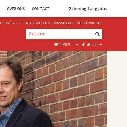
S
OVER ONS
CONTACT
Zaterdag 8 augustus
OEGSTGEEST
·
VOORSCHOTEN
·
WASSENAAR
·
ZOETERWOUDE
TIPS?!
·
Je luistert nu naar
uur 1 van 3
«
Vorig uur
Volgend uur
»
15.00