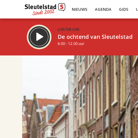
NIEUWS
AGENDA
GIDS
LUISTER LIVE:
De ochtend van Sleutelstad
6.00 - 12.00 uur
14.00
Inklappen