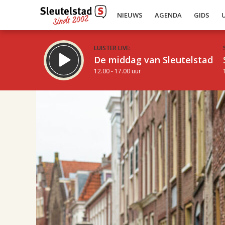
NIEUWS
AGENDA
GIDS
LUISTER LIVE:
De middag van Sleutelstad
12.00 - 17.00 uur
14.00
Inklappen