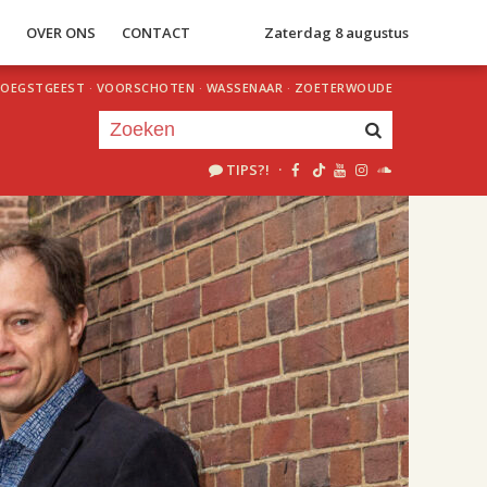
S
OVER ONS
CONTACT
Zaterdag 8 augustus
OEGSTGEEST
·
VOORSCHOTEN
·
WASSENAAR
·
ZOETERWOUDE
TIPS?!
·
Je luistert nu naar
uur 1 van 3
«
Vorig uur
Volgend uur
»
15.00