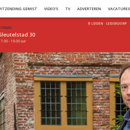
UITZENDING GEMIST
VIDEO’S
TV
ADVERTEREN
VACATURE
LEIDEN
·
LEIDERDORP
·
STRAKS:
Sleutelstad 30
17.00 - 19.00 uur