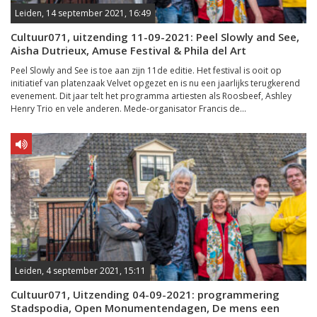
Leiden, 14 september 2021, 16:49
Cultuur071, uitzending 11-09-2021: Peel Slowly and See,
Aisha Dutrieux, Amuse Festival & Phila del Art
Peel Slowly and See is toe aan zijn 11de editie. Het festival is ooit op
initiatief van platenzaak Velvet opgezet en is nu een jaarlijks terugkerend
evenement. Dit jaar telt het programma artiesten als Roosbeef, Ashley
Henry Trio en vele anderen. Mede-organisator Francis de...
Leiden, 4 september 2021, 15:11
Cultuur071, Uitzending 04-09-2021: programmering
Stadspodia, Open Monumentendagen, De mens een