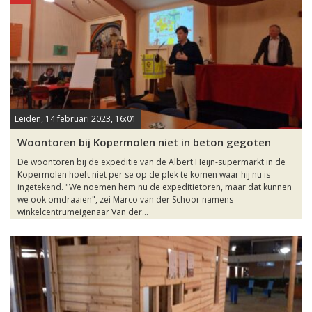
Leiden, 14 februari 2023, 16:01
Woontoren bij Kopermolen niet in beton gegoten
De woontoren bij de expeditie van de Albert Heijn-supermarkt in de
Kopermolen hoeft niet per se op de plek te komen waar hij nu is
ingetekend. "We noemen hem nu de expeditietoren, maar dat kunnen
we ook omdraaien", zei Marco van der Schoor namens
winkelcentrumeigenaar Van der...