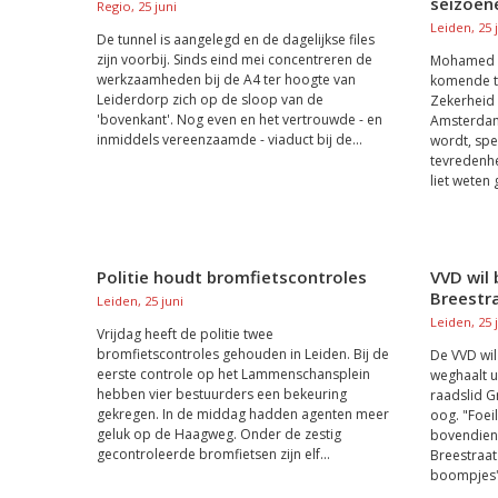
seizoene
Regio, 25 juni
Leiden, 25 
De tunnel is aangelegd en de dagelijkse files
zijn voorbij. Sinds eind mei concentreren de
Mohamed Kh
werkzaamheden bij de A4 ter hoogte van
komende t
Leiderdorp zich op de sloop van de
Zekerheid 
'bovenkant'. Nog even en het vertrouwde - en
Amsterdam
inmiddels vereenzaamde - viaduct bij de...
wordt, spee
tevredenhe
liet weten 
Politie houdt bromfietscontroles
VVD wil
Breestr
Leiden, 25 juni
Leiden, 25 
Vrijdag heeft de politie twee
bromfietscontroles gehouden in Leiden. Bij de
De VVD wi
eerste controle op het Lammenschansplein
weghaalt u
hebben vier bestuurders een bekeuring
raadslid G
gekregen. In de middag hadden agenten meer
oog. "Foeil
geluk op de Haagweg. Onder de zestig
bovendien 
gecontroleerde bromfietsen zijn elf...
Breestraat
boompjes",