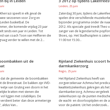
n bij in Leiden
3 2012 op tijdens Lakenfees
juni
Leiden, 25 juni
errazi speelt in elk geval de
Zaterdag 30 juni, tijdens de Lakenfee
wee seizoenen voor Zorg en
spelen drie verschillende muziekork
Leiden basketbal. De
bijzonder programma onder de na
mer, die komende vrijdag 23 jaar
2012. Als speciale gast treedt Theo v
lt sinds een jaar in Leiden. Tot
zanger van de legendarische popfor
id van coach Toon van Helfteren die
Shoes, op. Het Stadhuisplein is zate
graag verder te willen met de 2...
11:00 tot 15:30...
 boombakken uit de
Rijnland Ziekenhuis scoort h
aat
darmkankerzorg
juni
Regio, 25 juni
l dat de gemeente de boombakken
Het Rijnland Ziekenhuis heeft van
it de Breestraat. De bakken zijn VVD-
zorgverzekeraar Achmea het predic
reetje van Gruting een doorn in het
kwaliteitsziekenhuis gekregen als he
elijke kratten met stenen die
darmkankerzorg. Achmea vergeleek
vol liggen met colablikjes. De
ziekenhuizen op de punten medische 
 verdient beter dan deze armetierige
de wacht- en doorlooptijden en de 
 aldus Van...
voor de patiënt. Uit het onderzoek...