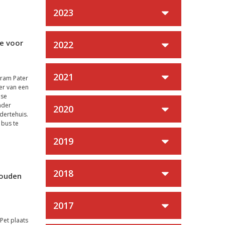
2023
ie voor
2022
2021
Bram Pater
der van een
dse
nder
2020
ndertehuis.
 bus te
2019
2018
Gouden
2017
Pet plaats