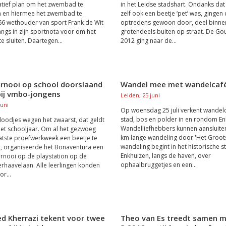
atief plan om het zwembad te
in het Leidse stadshart. Ondanks dat
n en hiermee het zwembad te
zelf ook een beetje ‘pet’ was, gingen
6 wethouder van sport Frank de Wit
optredens gewoon door, deel binne
angs in zijn sportnota voor om het
grotendeels buiten op straat. De Go
 sluiten. Daartegen...
2012 ging naar de...
ernooi op school doorslaand
Wandel mee met wandelcafé
bij vmbo-jongens
Leiden, 25 juni
juni
Op woensdag 25 juli verkent wandel
stad, bos en polder in en rondom En
 loodjes wegen het zwaarst, dat geldt
Wandelliefhebbers kunnen aansluite
et schooljaar. Om al het gezwoeg
km lange wandeling door 'Het Groots
atste proefwerkweek een beetje te
wandeling begint in het historische s
, organiseerde het Bonaventura een
Enkhuizen, langs de haven, over
rnooi op de playstation op de
ophaalbruggetjes en een...
erhaavelaan. Alle leerlingen konden
or...
 Kherrazi tekent voor twee
Theo van Es treedt samen 