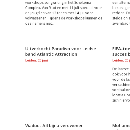
workshops songwriting in het Scheltema
een altern
Complex. Van 9 tot en met 11 juli speciaal voor
bekostige
de jeugd en van 12 tot en met 14 juli voor
redden. D6
volwassenen. Tijdens de workshops kunnen de
stelde onl
deelnemers niet...
zwembad te
Uitverkocht Paradiso voor Leidse
FIFA-to
band Atlantic Attraction
succes 
Leiden, 25 juni
Leiden, 25 
De laatste
ook voor h
voor de la
verzachten
voetbaltoe
locatie Bo
zich hiervo
Viaduct A4 bijna verdwenen
Mohamed