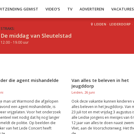
UITZENDING GEMIST
VIDEO’S
TV
ADVERTEREN
VACATURE
LEIDEN
·
LEIDERDORP
·
STRAKS:
De middag van Sleutelstad
12.00 - 19.00 uur
er die agent mishandelde
Van alles te beleven in het
j
Jeugddorp
uni
Leiden, 26 juni
ge man uit Warmond die afgelopen
Ook deze vakantie kunnen kinderen 
vond een agent mishandelde, is
alles beleven in het Jeugddorp. Van
eer vrijgelaten. Voor het onderzoek
23 juli tot en met vrijdag 3 augustus i
enteel niet nodig dat hij nog langer
alle Leidse jongens en meisjes van 6 
o meldt de politie. Op beelden die
12 jaar van alles te doen naast zwe
er van het Lede Concert heeft
Vliet, aan de Voorschoterweg. Het t
 te...
de...