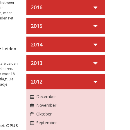
 het weer
2016
 de
n, maar
uden Pet
2015
2014
 Leiden
2013
café Leiden
khuizen.
n voor 18
lag'. De
2012
tadje
December
November
Oktober
September
met OPUS