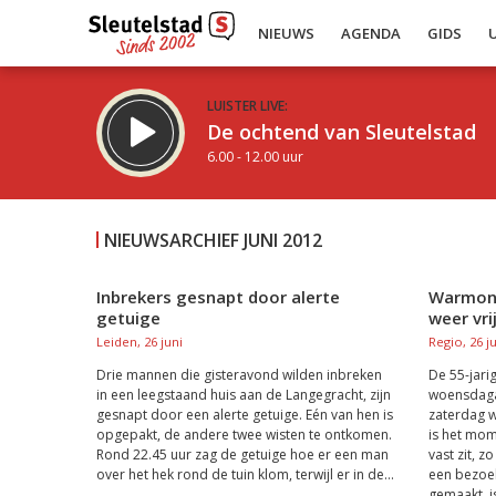
NIEUWS
AGENDA
GIDS
LUISTER LIVE:
De ochtend van Sleutelstad
6.00 - 12.00 uur
NIEUWSARCHIEF JUNI 2012
Inbrekers gesnapt door alerte
Warmond
getuige
weer vri
Inklappen
Leiden, 26 juni
Regio, 26 j
Drie mannen die gisteravond wilden inbreken
De 55-jari
in een leegstaand huis aan de Langegracht, zijn
woensdaga
gesnapt door een alerte getuige. Eén van hen is
zaterdag w
opgepakt, de andere twee wisten te ontkomen.
is het mom
Rond 22.45 uur zag de getuige hoe er een man
vast zit, z
over het hek rond de tuin klom, terwijl er in de...
een bezoek
gemaakt, is