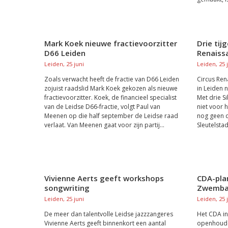
Mark Koek nieuwe fractievoorzitter
Drie tij
D66 Leiden
Renaiss
Leiden, 25 juni
Leiden, 25 
Zoals verwacht heeft de fractie van D66 Leiden
Circus Ren
zojuist raadslid Mark Koek gekozen als nieuwe
in Leiden 
fractievoorzitter. Koek, de financieel specialist
Met drie Si
van de Leidse D66-fractie, volgt Paul van
niet voor 
Meenen op die half september de Leidse raad
nog geen d
verlaat. Van Meenen gaat voor zijn partij...
Sleutelstad
Vivienne Aerts geeft workshops
CDA-pla
songwriting
Zwembad
Leiden, 25 juni
Leiden, 25 
De meer dan talentvolle Leidse jazzzangeres
Het CDA in
Vivienne Aerts geeft binnenkort een aantal
openhoude