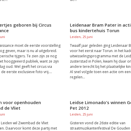
gertjes geboren bij Circus
Leidenaar Bram Pater in act
ance
bus kindertehuis Torun
juni
Leiden, 25 juni
aissance moet de eerste voorstelling
Twaalf jaar geleden ging Leidenaar 
nog geven, maar is nu al uitgebreid.
voor het eerst naar Torun. in het ka
berische tijgers. Te zien zijn ze nog
uitwisselingsprogramma met de Lei
het hooggeëerd publiek, want ze zijn
zusterstad in Polen, kwam hij daar o
ag oud. Wel geeft het circus via
andere terecht bij het plaatselijke ki
 de eerste exclusieve foto vrij....
Al snel volgde toen een actie om een
regelen...
n voor openhouden
Leidse Limonado’s winnen 
 de Vliet
Pet 2012
juni
Leiden, 25 juni
 Leiden wil Zwembad de Vliet
Gisteren vond de 26ste editie van
n. Daarvoor komt deze partij met
straatmuzikantenfestival De Gouden 