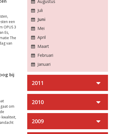
ten
Augustus
Juli
sten,
Juni
esten een
am OPUS 3
Mei
an Es,
April
matie The
rdag van
Maart
Februari
Januari
oog bij
2011
aat
2010
t gaat om
 de
kwaliteit,
2009
aandacht