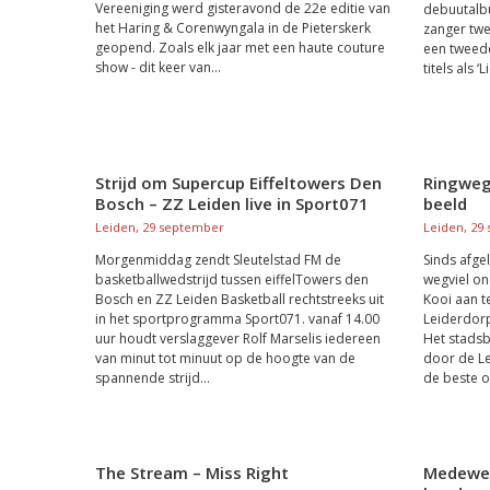
Vereeniging werd gisteravond de 22e editie van
debuutalb
het Haring & Corenwyngala in de Pieterskerk
zanger twe
geopend. Zoals elk jaar met een haute couture
een tweed
show - dit keer van...
titels als ‘
Strijd om Supercup Eiffeltowers Den
Ringweg
Bosch – ZZ Leiden live in Sport071
beeld
Leiden, 29 september
Leiden, 29
Morgenmiddag zendt Sleutelstad FM de
Sinds afge
basketballwedstrijd tussen eiffelTowers den
wegviel o
Bosch en ZZ Leiden Basketball rechtstreeks uit
Kooi aan te
in het sportprogramma Sport071. vanaf 14.00
Leiderdorp
uur houdt verslaggever Rolf Marselis iedereen
Het stadsb
van minut tot minuut op de hoogte van de
door de Le
spannende strijd...
de beste o
The Stream – Miss Right
Medewer