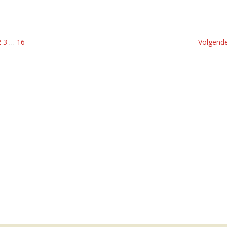
2
3
…
16
Volgende