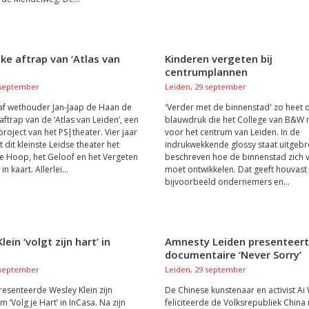
jke aftrap van ‘Atlas van
Kinderen vergeten bij
centrumplannen
 september
Leiden, 29 september
af wethouder Jan-Jaap de Haan de
'Verder met de binnenstad' zo heet 
 aftrap van de ‘Atlas van Leiden’, een
blauwdruk die het College van B&W
roject van het PS|theater. Vier jaar
voor het centrum van Leiden. In de
 dit kleinste Leidse theater het
indrukwekkende glossy staat uitgebr
de Hoop, het Geloof en het Vergeten
beschreven hoe de binnenstad zich 
n kaart. Allerlei...
moet ontwikkelen. Dat geeft houvast
bijvoorbeeld ondernemers en...
ein ‘volgt zijn hart’ in
Amnesty Leiden presenteert
documentaire ‘Never Sorry’
 september
Leiden, 29 september
resenteerde Wesley Klein zijn
De Chinese kunstenaar en activist Ai
 ‘Volg je Hart’ in InCasa. Na zijn
feliciteerde de Volksrepubliek China