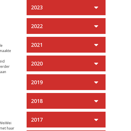
2023
2022
2021
de
 maakte
eid
2020
verder
 aan
2019
2018
2017
 WeiWei
 met haar