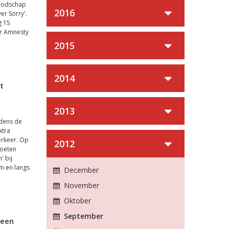
boodschap
2016
er Sorry'.
g 15
or Amnesty
2015
2014
t
2013
jdens de
xtra
erkeer. Op
2012
moeten
' bij
m en langs
December
November
Oktober
September
geen