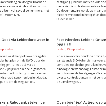
um ‘Vandaag en Morgen’ bracht de
zestigjarig jubileum met een video
e succesvolle singles uit en nu dus
die te zien is in de documentaire ‘Nev
e album vol gevoelige nummers, met
De documentaire wordt op maanda
Lief, Droom Met...
oktober vertoond in het Kijkhuis do
Leiden in het...
 Oost via Leiderdorp weer in
Feestvierders Leidens Ontze
opgelet!
 september
Leiden, 29 september
lopen week het politieke draagvlak
Zo als gewoonlijk houdt de politie ti
nder het plan om de RWO door de
aanstaande 3 Oktoberviering weer e
 leggen, is het tracé via de
controles op alcoholgebruik in het v
se Zijldijk weer in beeld gekomen.
dinsdag 2 en woensdag 3 oktober 
estuur valt nu terug op een eerder
gemotoriseerde feestgangers ‘blazen
idse raad genomen besluit dat dat
diverse controlepunten in het centru
ptie is om de weg aan te...
de uitvalswegen....
kers Rabobank steken de
Open brief (ex) Actiegroep 