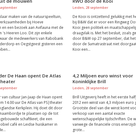
uit de mouwen
RWO door de Kooi
 september
Leiden, 28 september
klaar maken van de natuurspeeltuin,
De Kooi is ontzettend gelukkig met he
werkzaamheden bij Hoeve
bij B&W dat er voor een Ringweg Oo
n en een bezoek aan Avifauna met de
Kooi geen politiek en maatschappeli
n 's Heeren Loo. Dit zijn enkele
draagvlak is. Met het besluit, zoals
 waar de medewerkers van Rabobank
door B&W op 27 september, dat het
iderdorp en Oegstgeest gisteren een
door de Sumatrastraat niet doorgaat
ben...
Kooi een...
er De Haan opent De Atlas
4,2 Miljoen euro winst voor
theater
Koninklijke Brill
 september
Leiden, 28 september
van cultuur Jan-Jaap de Haan opent
Brill Uitgeverij heeft in het eerste hal
m 14.00 uur De Atlas van PS|theater
2012 een winst van 4,3 miljoen euro 
glandse Kerkplein. Hij doet dit door
Grootste deel van die winst komt voo
 naambordje te plaatsen op de tot
verkoop van een aantal exacte
mgebouwde schaftkeet, die een
wetenschappelijke tijdschriften. De wi
biel café en Leidse huiskamer in
vanwege de financiële crisis enerzijd
de...
grote...