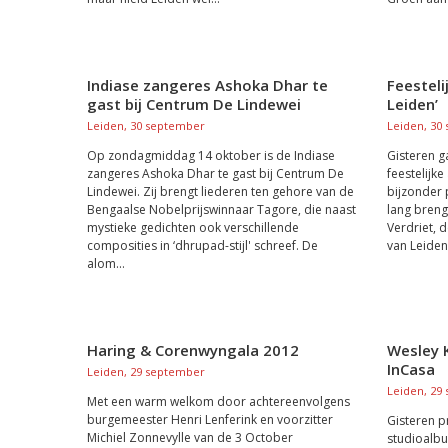
Indiase zangeres Ashoka Dhar te
Feesteli
gast bij Centrum De Lindewei
Leiden’
Leiden, 30 september
Leiden, 30
Op zondagmiddag 14 oktober is de Indiase
Gisteren g
zangeres Ashoka Dhar te gast bij Centrum De
feestelijke
Lindewei. Zij brengt liederen ten gehore van de
bijzonder p
Bengaalse Nobelprijswinnaar Tagore, die naast
lang brengt
mystieke gedichten ook verschillende
Verdriet, 
composities in ‘dhrupad-stijl' schreef. De
van Leiden i
alom...
Haring & Corenwyngala 2012
Wesley Kl
InCasa
Leiden, 29 september
Leiden, 29
Met een warm welkom door achtereenvolgens
burgemeester Henri Lenferink en voorzitter
Gisteren p
Michiel Zonnevylle van de 3 October
studioalbum