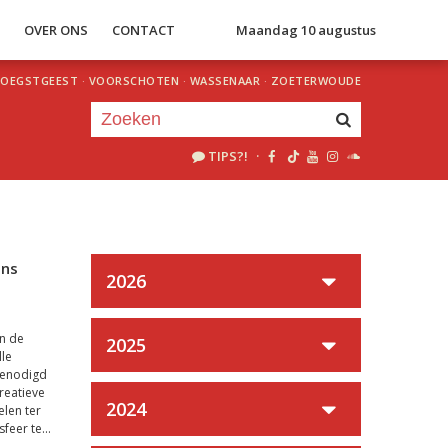
S
OVER ONS
CONTACT
Maandag 10 augustus
OEGSTGEEST
·
VOORSCHOTEN
·
WASSENAAR
·
ZOETERWOUDE
TIPS?!
·
Je luistert nu naar
uur 1 van 0
«
Vorig uur
Volgend uur
»
ens
2026
n de
2025
lle
genodigd
reatieve
2024
elen ter
feer te...