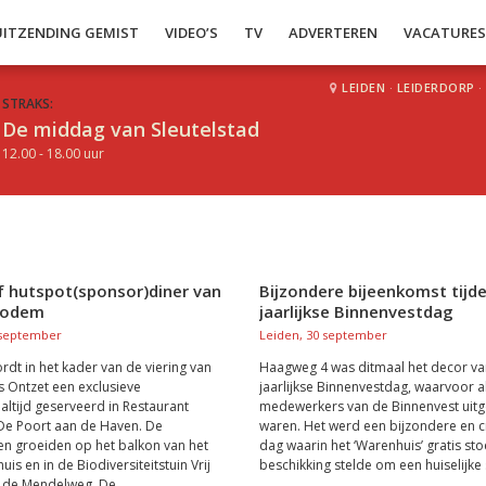
UITZENDING GEMIST
VIDEO’S
TV
ADVERTEREN
VACATURE
LEIDEN
·
LEIDERDORP
·
STRAKS:
De middag van Sleutelstad
12.00 - 18.00 uur
f hutspot(sponsor)diner van
Bijzondere bijeenkomst tijd
bodem
jaarlijkse Binnenvestdag
 september
Leiden, 30 september
dt in het kader van de viering van
Haagweg 4 was ditmaal het decor va
s Ontzet een exclusieve
jaarlijkse Binnenvestdag, waarvoor a
ltijd geserveerd in Restaurant
medewerkers van de Binnenvest uit
De Poort aan de Haven. De
waren. Het werd een bijzondere en c
en groeiden op het balkon van het
dag waarin het ‘Warenhuis’ gratis sto
uis en in de Biodiversiteitstuin Vrij
beschikking stelde om een huiselijke s
 de Mendelweg. De...