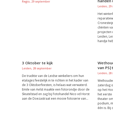
handen 
Regio, 29 september
Leiden, 29
Het winter
reparatie
Cronesteij
cliënten va
projecten
Leiden, Le
handje heb
3 Oktober te kijk
Wethoud
van PS|
Leiden, 28 september
Leiden, 28
De traditie van de Leidse winkeliers om hun
etalages feestelijk in te richten in het kader van
Wethouder 
de 3 Oktoberfeesten, is helaas wat verwaterd.
zaterdag o
Emile van Aelst maakte een fotorondje door de
op het Hoo
Sleutelstad en zag bij Fotohandel Nico vd Horst
het eerste
aan de Doezastraat een mooie fotoserie van...
theater o
podium, mo
één is. Bij 