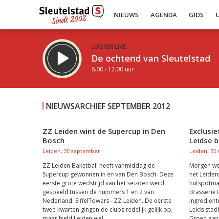
NIEUWS
AGENDA
GIDS
LUISTER LIVE:
De ochtend van Sleutelstad
6.00 - 12.00 uur
NIEUWSARCHIEF SEPTEMBER 2012
ZZ Leiden wint de Supercup in Den
Exclusie
Bosch
Leidse 
Inklappen
Leiden, 30 september
Leiden, 30
ZZ Leiden Baketball heeft vanmiddag de
Morgen wor
Supercup gewonnen in en van Den Bosch. Deze
het Leiden
eerste grote wedstrijd van het seizoen werd
hutspotmaa
gespeeld tussen de nummers 1 en 2 van
Brasserie 
Nederland: EiffelTowers - ZZ Leiden. De eerste
ingrediënt
twee kwarten gingen de clubs redelijk gelijk op,
Leids stadh
maar hield Leiden wel...
Groen aan