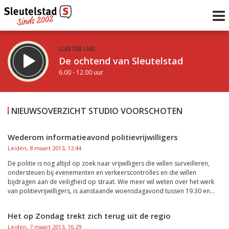
LUISTER LIVE:
De ochtend van Sleutelstad
6.00 - 12.00 uur
STRAKS:
De middag van Sleutelstad
NIEUWSOVERZICHT STUDIO VOORSCHOTEN
12.00 - 18.00 uur
uur 1 van 0
Vorig uur
Volgend uur
Wederom informatieavond politievrijwilligers
Leiden, 8 maart 2013, 12:44
Inklappen
De politie is nog altijd op zoek naar vrijwilligers die willen surveilleren,
ondersteuen bij evenementen en verkeerscontrolles en die willen
bijdragen aan de veiligheid op straat. Wie meer wil weten over het werk
van politievrijwilligers, is aanstaande woensdagavond tussen 19.30 en...
Het op Zondag trekt zich terug uit de regio
Leiden, 7 maart 2013, 16:29