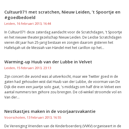
Cultuur071 met scratchen, Nieuw Leiden, ’t Spoortje en
#goedbedoeld
Leiden, 16 februari 2013, 16:44
In Cultuur071 deze zaterdag aandacht voor de Scratchdagen, 't Spoortje
en het nieuwe theatergezelschap Nieuw Leiden. De Leidse Scratchdagen
vieren dit jaar hun 25-jarig bestaan en zongen daarom gisteren het
Hallelujah uit de Messiah van Händel met het carillon op het...
Warming-up Huub van der Lubbe in Velvet
Leiden, 15 februari 2013, 23:13
Zijn concert die avond was al uitverkocht, maar wie Twitter goed in de
gaten had gehouden wist dat Huub van der Lubbe, de voorman van De
Dijk die even een jaartje solo gaat, 's middags om half drie in Velvet een
aantal nummers ten gehore zou brengen. De cd-winkel stroomde vol en
Van der...
Nestkastjes maken in de voorjaarsvakantie
Voorschoten, 13 februari 2013, 16:55
De Vereniging Vrienden van de Kinderboerderij (VVKV) organiseert in de