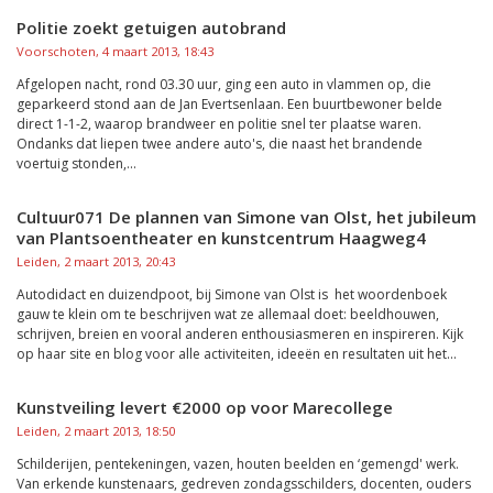
Politie zoekt getuigen autobrand
Voorschoten, 4 maart 2013, 18:43
Afgelopen nacht, rond 03.30 uur, ging een auto in vlammen op, die
geparkeerd stond aan de Jan Evertsenlaan. Een buurtbewoner belde
direct 1-1-2, waarop brandweer en politie snel ter plaatse waren.
Ondanks dat liepen twee andere auto's, die naast het brandende
voertuig stonden,...
Cultuur071 De plannen van Simone van Olst, het jubileum
van Plantsoentheater en kunstcentrum Haagweg4
Leiden, 2 maart 2013, 20:43
Autodidact en duizendpoot, bij Simone van Olst is het woordenboek
gauw te klein om te beschrijven wat ze allemaal doet: beeldhouwen,
schrijven, breien en vooral anderen enthousiasmeren en inspireren. Kijk
op haar site en blog voor alle activiteiten, ideeën en resultaten uit het...
Kunstveiling levert €2000 op voor Marecollege
Leiden, 2 maart 2013, 18:50
Schilderijen, pentekeningen, vazen, houten beelden en ‘gemengd' werk.
Van erkende kunstenaars, gedreven zondagsschilders, docenten, ouders