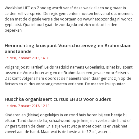
Weekblad HET op Zondag wordt vanaf deze week alleen nog maar in
Leiden zelf verspreid. De regiogemeenten moeten het vanaf dat moment
doen met de digitale versie die voortaan op www.hetopzondag.nl wordt
geplaatst. Qua inhoud gaat de zondagskrant zich ook tot Leiden
beperken.
Herinrichting kruispunt Voorschoterweg en Brahmslaan
aanstaande
Leiden, 7 maart 2013, 14:35
Volgens Joost Hartlief, Leids raadslid namens Groenlinks, is het kruispunt
tussen de Voorschoterweg en de Brahmslaan een gevaar voor fietsers.
Dat komt volgens hem doordat de haaientanden daar gericht zijn op de
fietsers en zij dus voorrang moeten verlenen. De meeste kruispunten...
Huschka organiseert cursus EHBO voor ouders
Leiden, 7 maart 2013, 12:19
Kinderen en (kleine) ongelukjes in en rond huis horen bij een beetje bij
elkaar. Tand door de lip, schaafwond op je knie, een verbrande hand of
vingers tussen de deur. En als je weet wat je moet doen, is er vaak niet
zoveel aan de hand. Maar wat is de beste actie? Zalf, water,...