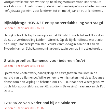
voorjaarsvakantie een workshop nestkastjes maken voor kinderen. De
workshop wordt gehouden op de kinderboerderij in Voorschoten in twee
leeftijdscategorieën: voor kinderen tot en met 6 jaar en voor kinderen...
Rijksbijdrage HOV-NET en spoorverdubbeling vertraagd
Leiden, 13 februari 2013, 16:33
Het rijk schort de bijdrages op aan het HOV-NET Zuid-Holland Noord en
de spoorverdubbeling Leiden - Utrecht. Op de RijnlandRoute wordt niet
bezuinigd. Dat schrijft minister Schultz vanmiddag in een brief aan de
Tweede Kamer. Schultz moet miljarden bezuinigen op infrastructurele...
Gratis proefles flamenco voor iedereen (m/v)
Leiden, 13 februari 2013, 14:33
Spetterend voetenwerk, handgeklap en castagnetten. Welkom in de
wereld van de flamenco. Wil je zelf eens kennismaken met deze Spaanse
dans? Kom dan vrijdag 15 februari om 18.30 uur naar het Wachtgebouw
bij de Morspoort (Morsstraat 62, studio In Beweging) naast molen de Put.
Daar...
Leiden, 13 februari 2013, 11:16