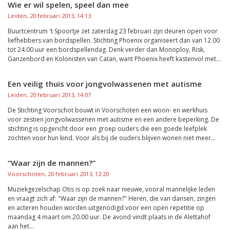
Wie er wil spelen, speel dan mee
Leiden, 20 februari 2013, 14:13
Buurtcentrum 't Spoortje zet zaterdag 23 februari zijn deuren open voor
liefhebbers van bordspellen. Stichting Phoenix organiseert dan van 12.00
tot 24.00 uur een bordspellendag. Denk verder dan Monoploy, Risk,
Ganzenbord en Kolonisten van Catan, want Phoenix heeft kastenvol met...
Een veilig thuis voor jongvolwassenen met autisme
Leiden, 20 februari 2013, 14:07
De Stichting Voorschot bouwt in Voorschoten een woon- en werkhuis
voor zestien jongvolwassenen met autisme en een andere beperking. De
stichting is opgericht door een groep ouders die een goede leefplek
zochten voor hun kind. Voor als bij de ouders blijven wonen niet meer...
“Waar zijn de mannen?”
Voorschoten, 20 februari 2013, 12:20
Muziekgezelschap Otis is op zoek naar nieuwe, vooral mannelijke leden
en vraagt zich af: "Waar zijn de mannen?" Heren, die van dansen, zingen
en acteren houden worden uitgenodigd voor een open repetitie op
maandag 4 maart om 20.00 uur. De avond vindt plaats in de Alettahof
aan het...