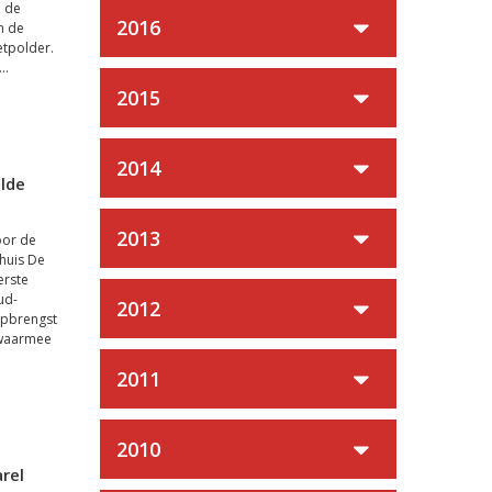
, de
2016
n de
etpolder.
..
2015
2014
lde
2013
oor de
shuis De
erste
ud-
2012
opbrengst
 waarmee
2011
2010
rel