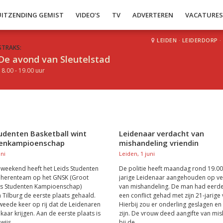
UITZENDING GEMIST
VIDEO’S
TV
ADVERTEREN
VACATURE
LEIDEN
·
LEIDERDORP
·
STRAKS:
De avond van Sleutelstad
18.00 - 19.00 uur
udenten Basketball wint
Leidenaar verdacht van
enkampioenschap
mishandeling vriendin
uni
Leiden, 1 juni
weekend heeft het Leids Studenten
De politie heeft maandag rond 19.00
l herenteam op het GNSK (Groot
jarige Leidenaar aangehouden op v
s Studenten Kampioenschap)
van mishandeling. De man had eerde
n Tilburg de eerste plaats gehaald.
een conflict gehad met zijn 21-jarige 
tweede keer op rij dat de Leidenaren
Hierbij zou er onderling geslagen e
kaar krijgen. Aan de eerste plaats is
zijn. De vrouw deed aangifte van mi
ijs...
bij de...