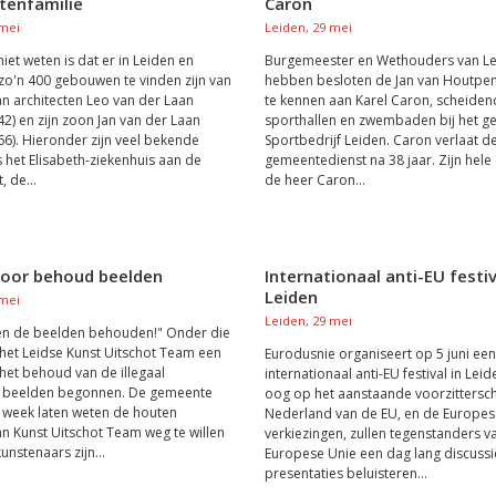
tenfamilie
Caron
 mei
Leiden, 29 mei
iet weten is dat er in Leiden en
Burgemeester en Wethouders van L
o'n 400 gebouwen te vinden zijn van
hebben besloten de Jan van Houtpen
n architecten Leo van der Laan
te kennen aan Karel Caron, scheide
42) en zijn zoon Jan van der Laan
sporthallen en zwembaden bij het ge
66). Hieronder zijn veel bekende
Sportbedrijf Leiden. Caron verlaat d
 het Elisabeth-ziekenhuis aan de
gemeentedienst na 38 jaar. Zijn hele 
 de...
de heer Caron...
 voor behoud beelden
Internationaal anti-EU festiv
Leiden
 mei
Leiden, 29 mei
den de beelden behouden!" Onder die
het Leidse Kunst Uitschot Team een
Eurodusnie organiseert op 5 juni een
 het behoud van de illegaal
internationaal anti-EU festival in Leid
e beelden begonnen. De gemeente
oog op het aanstaande voorzittersc
 week laten weten de houten
Nederland van de EU, en de Europes
n Kunst Uitschot Team weg te willen
verkiezingen, zullen tegenstanders v
unstenaars zijn...
Europese Unie een dag lang discussi
presentaties beluisteren...