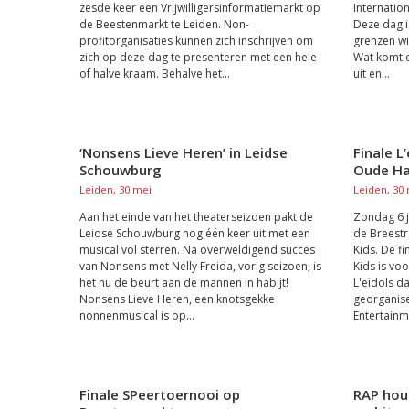
zesde keer een Vrijwilligersinformatiemarkt op
Internatio
de Beestenmarkt te Leiden. Non-
Deze dag 
profitorganisaties kunnen zich inschrijven om
grenzen wi
zich op deze dag te presenteren met een hele
Wat komt er
of halve kraam. Behalve het...
uit en...
‘Nonsens Lieve Heren’ in Leidse
Finale L
Schouwburg
Oude H
Leiden, 30 mei
Leiden, 30
Aan het einde van het theaterseizoen pakt de
Zondag 6 
Leidse Schouwburg nog één keer uit met een
de Breestr
musical vol sterren. Na overweldigend succes
Kids. De fi
van Nonsens met Nelly Freida, vorig seizoen, is
Kids is vo
het nu de beurt aan de mannen in habijt!
L'eidols 
Nonsens Lieve Heren, een knotsgekke
georganise
nonnenmusical is op...
Entertainme
Finale SPeertoernooi op
RAP hou