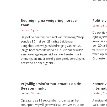
Bedreiging na weigering horeca-
Politie 
zaak
Leiden, 1 j
Leiden, 1 juni
De politie
rijbewijs 
De politie heeft in de nacht van zaterdag 29 op
inwoners v
zondag 30 mei een 23-jarige Leidenaar
een 20-jar
aangehouden wegens bedreiging van een 22-
verdacht v
jarige horecamedewerker. De Leidenaar wilde
werd op z
een horecagelegenheid aan de Beestenmarkt
Cronestein
binnengaan, maar werd geweigerd. Vervolgens
ontstond er onenigheid...
Vrijwilligersinformatiemarkt op de
Kamer v
Beestenmarkt
Interna
Leiden, 31 mei
Leiden, 31
Op zaterdag 18 september organiseert het
Aanstaand
Steunpunt Vrijwilligerswerk van WAVeS voor de
Valk hotel