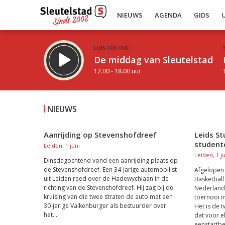
NIEUWS
AGENDA
GIDS
LUISTER LIVE:
De middag van Sleutelstad
12.00 - 18.00 uur
NIEUWS
Aanrijding op Stevenshofdreef
Leids St
student
Inklappen
Leiden, 1 juni
Leiden, 1 j
Dinsdagochtend vond een aanrijding plaats op
de Stevenshofdreef. Een 34-jarige automobilist
Afgelopen 
uit Leiden reed over de Hadewychlaan in de
Basketbal
richting van de Stevenshofdreef. Hij zag bij de
Nederland
kruising van die twee straten de auto met een
toernooi i
30-jarige Valkenburger als bestuurder over
Het is de 
het...
dat voor el
eenstartbew