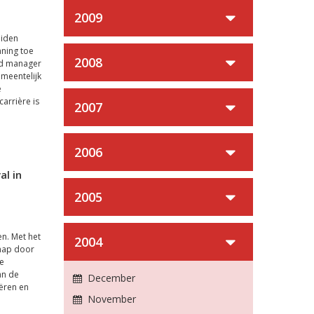
2009
eiden
ning toe
2008
nd manager
meentelijk
e
carrière is
2007
2006
al in
2005
en. Met het
2004
hap door
e
an de
December
ëren en
November