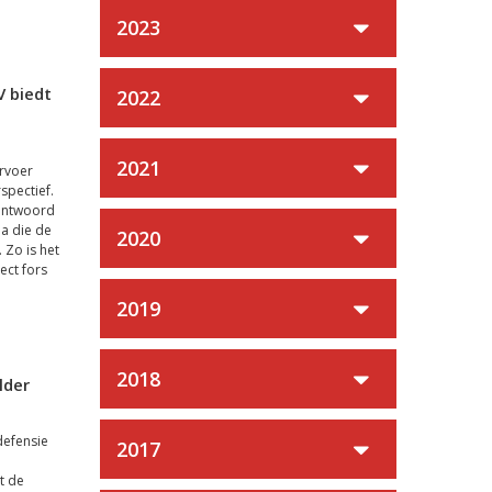
2023
V biedt
2022
2021
rvoer
spectief.
eantwoord
ia die de
2020
 Zo is het
ect fors
2019
2018
lder
defensie
2017
t de