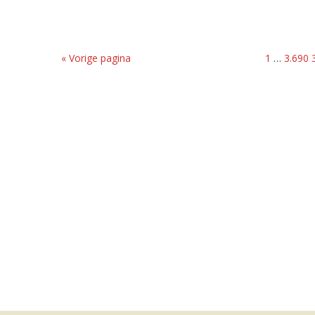
« Vorige pagina
1
…
3.690