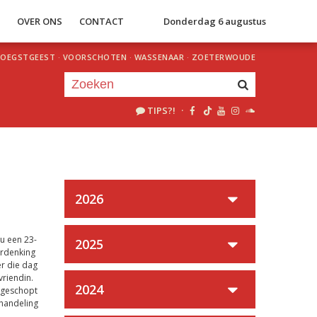
S
OVER ONS
CONTACT
Donderdag 6 augustus
OEGSTGEEST
·
VOORSCHOTEN
·
WASSENAAR
·
ZOETERWOUDE
TIPS?!
·
Je luistert nu naar
uur 1 van 0
«
Vorig uur
Volgend uur
»
2026
u een 23-
2025
erdenking
r die dag
vriendin.
2024
n geschopt
shandeling