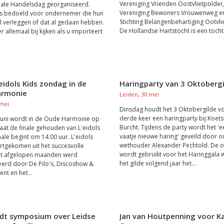
Vereniging Vrienden Oostvlietpolder
nale Handelsdag georganiseerd.
Vereniging Bewoners Vrouwenweg e
is bedoeld voor ondernemer die hun
Stichting Belangenbehartiging Ootvli
l verleggen of dat al gedaan hebben.
De Hollandse Hartstocht is een tocht.
 allemaal bij kijken als u importeert
’eidols Kids zondag in de
Haringparty van 3 Oktobergi
armonie
Leiden, 30 mei
 mei
Dinsdag houdt het 3 Oktobergilde v
derde keer een haringparty bij Koet
juni wordt in de Oude Harmonie op
Burcht. Tijdens de party wordt het 'e
aat de finale gehouden van L'eidols
vaatje nieuwe haring' geveild door o
nale begint om 14.00 uur. L'eidols
wethouder Alexander Pechtold. De 
ortgekomen uit het succesvolle
wordt gebruikt voor het Haringgala
dat afgelopen maanden werd
het gilde volgend jaar het...
erd door De Pilo's, Discoshow &
nt en het...
dt symposium over Leidse
Jan van Houtpenning voor Ka