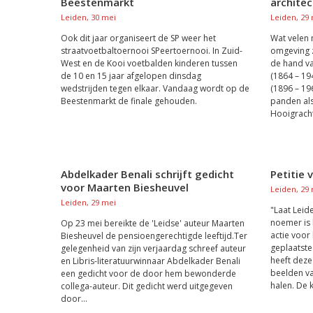
Beestenmarkt
architec
Leiden, 30 mei
Leiden, 29
Ook dit jaar organiseert de SP weer het
Wat velen n
straatvoetbaltoernooi SPeertoernooi. In Zuid-
omgeving z
West en de Kooi voetbalden kinderen tussen
de hand va
de 10 en 15 jaar afgelopen dinsdag
(1864 – 19
wedstrijden tegen elkaar. Vandaag wordt op de
(1896 – 19
Beestenmarkt de finale gehouden.
panden als
Hooigracht,
Abdelkader Benali schrijft gedicht
Petitie
voor Maarten Biesheuvel
Leiden, 29
Leiden, 29 mei
"Laat Lei
noemer is 
Op 23 mei bereikte de 'Leidse' auteur Maarten
actie voor
Biesheuvel de pensioengerechtigde leeftijd.Ter
geplaatst
gelegenheid van zijn verjaardag schreef auteur
heeft deze
en Libris-literatuurwinnaar Abdelkader Benali
beelden va
een gedicht voor de door hem bewonderde
halen. De k
collega-auteur. Dit gedicht werd uitgegeven
door...