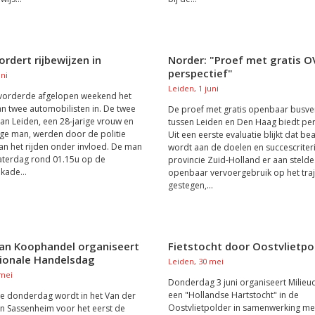
vordert rijbewijzen in
Norder: "Proef met gratis O
perspectief"
uni
Leiden, 1 juni
 vorderde afgelopen weekend het
van twee automobilisten in. De twee
De proef met gratis openbaar busve
an Leiden, een 28-jarige vrouw en
tussen Leiden en Den Haag biedt per
ige man, werden door de politie
Uit een eerste evaluatie blijkt dat b
an het rijden onder invloed. De man
wordt aan de doelen en succescriter
aterdag rond 01.15u op de
provincie Zuid-Holland er aan stelde.
kade...
openbaar vervoergebruik op het traj
gestegen,...
an Koophandel organiseert
Fietstocht door Oostvlietpo
tionale Handelsdag
Leiden, 30 mei
 mei
Donderdag 3 juni organiseert Milieu
een "Hollandse Hartstocht" in de
e donderdag wordt in het Van der
Oostvlietpolder in samenwerking me
 in Sassenheim voor het eerst de