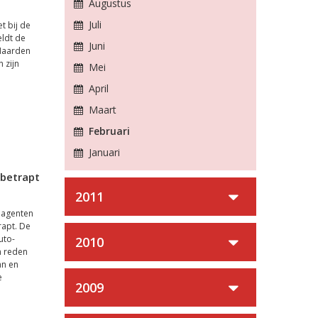
Augustus
Juli
t bij de
eldt de
Juni
Naarden
 zijn
Mei
April
Maart
Februari
Januari
 betrapt
2011
 agenten
rapt. De
uto-
2010
n reden
an en
e
2009