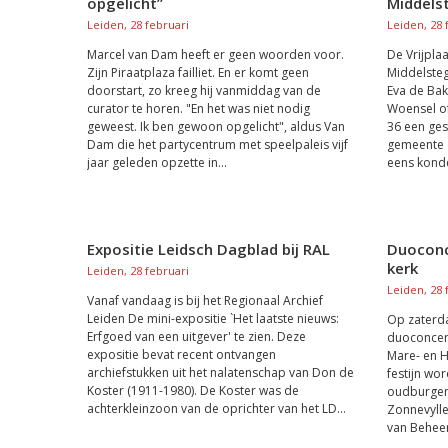
opgelicht”
Middels
Leiden, 28 februari
Leiden, 28 
Marcel van Dam heeft er geen woorden voor.
De Vrijpla
Zijn Piraatplaza failliet. En er komt geen
Middelsteg
doorstart, zo kreeg hij vanmiddag van de
Eva de Ba
curator te horen. "En het was niet nodig
Woensel o
geweest. Ik ben gewoon opgelicht", aldus Van
36 een gesc
Dam die het partycentrum met speelpaleis vijf
gemeente e
jaar geleden opzette in...
eens konde
Expositie Leidsch Dagblad bij RAL
Duoconc
kerk
Leiden, 28 februari
Leiden, 28 
Vanaf vandaag is bij het Regionaal Archief
Leiden De mini-expositie `Het laatste nieuws:
Op zaterda
Erfgoed van een uitgever' te zien. Deze
duoconcert
expositie bevat recent ontvangen
Mare- en H
archiefstukken uit het nalatenschap van Don de
festijn wo
Koster (1911-1980). De Koster was de
oudburgem
achterkleinzoon van de oprichter van het LD...
Zonnevylle
van Beheer