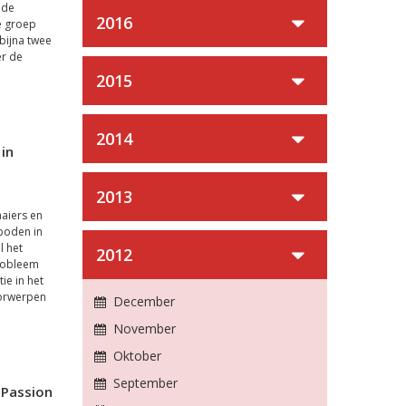
 de
2016
e groep
 bijna twee
er de
2015
2014
in
2013
aiers en
boden in
l het
2012
probleem
ie in het
oorwerpen
December
November
Oktober
September
 Passion