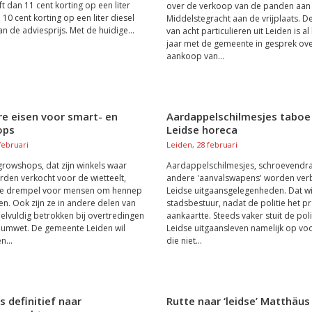
t dan 11 cent korting op een liter
over de verkoop van de panden aan
10 cent korting op een liter diesel
Middelstegracht aan de vrijplaats. D
n de adviesprijs. Met de huidige...
van acht particulieren uit Leiden is al
jaar met de gemeente in gesprek ov
aankoop van...
re eisen voor smart- en
Aardappelschilmesjes taboe 
ops
Leidse horeca
februari
Leiden, 28 februari
growshops, dat zijn winkels waar
Aardappelschilmesjes, schroevendra
rden verkocht voor de wietteelt,
andere 'aanvalswapens' worden ver
de drempel voor mensen om hennep
Leidse uitgaansgelegenheden. Dat wi
len. Ook zijn ze in andere delen van
stadsbestuur, nadat de politie het 
eelvuldig betrokken bij overtredingen
aankaartte. Steeds vaker stuit de polit
iumwet. De gemeente Leiden wil
Leidse uitgaansleven namelijk op v
...
die niet...
ts definitief naar
Rutte naar ‘leidse’ Matthäus