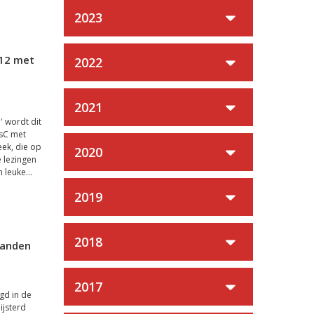
2023
012 met
2022
2021
 wordt dit
usC met
ek, die op
2020
 lezingen
leuke...
2019
2018
panden
2017
gd in de
ijsterd