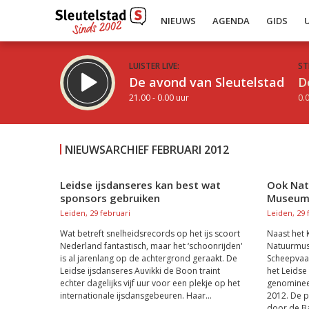
NIEUWS
AGENDA
GIDS
LUISTER LIVE:
ST
De avond van Sleutelstad
D
21.00 - 0.00 uur
0.0
NIEUWSARCHIEF FEBRUARI 2012
Leidse ijsdanseres kan best wat
Ook Nat
sponsors gebruiken
Museump
Inklappen
Leiden, 29 februari
Leiden, 29 
Wat betreft snelheidsrecords op het ijs scoort
Naast het
Nederland fantastisch, maar het ‘schoonrijden'
Natuurmus
is al jarenlang op de achtergrond geraakt. De
Scheepvaa
Leidse ijsdanseres Auvikki de Boon traint
het Leidse
echter dagelijks vijf uur voor een plekje op het
genomineer
internationale ijsdansgebeuren. Haar...
2012. De p
door de Ba