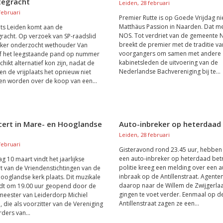
tegracht
Leiden, 28 februari
februari
Premier Rutte is op Goede Vrijdag nie
Matthäus Passion in Naarden. Dat m
ats Leiden komt aan de
NOS. Tot verdriet van de gemeente 
racht. Op verzoek van SP-raadslid
breekt de premier met de traditie van
kker onderzocht wethouder Van
voorgangers om samen met andere
f het leegstaande pand op nummer
kabinetsleden de uitvoering van de
hikt alternatief kon zijn, nadat de
Nederlandse Bachvereniging bij te...
n de vrijplaats het opnieuw niet
n worden over de koop van een...
ert in Mare- en Hooglandse
Auto-inbreker op heterdaad
Leiden, 28 februari
februari
Gisteravond rond 23.45 uur, hebben
een auto-inbreker op heterdaad bet
g 10 maart vindt het jaarlijkse
politie kreeg een melding over een a
 van de Vriendenstichtingen van de
inbraak op de Antillenstraat. Agente
ooglandse kerk plaats. Dit muzikale
daarop naar de Willem de Zwijgerla
rdt om 19.00 uur geopend door de
gingen te voet verder. Eenmaal op d
eester van Leiderdorp Michiel
Antillenstraat zagen ze een...
, die als voorzitter van de Vereniging
ders van...