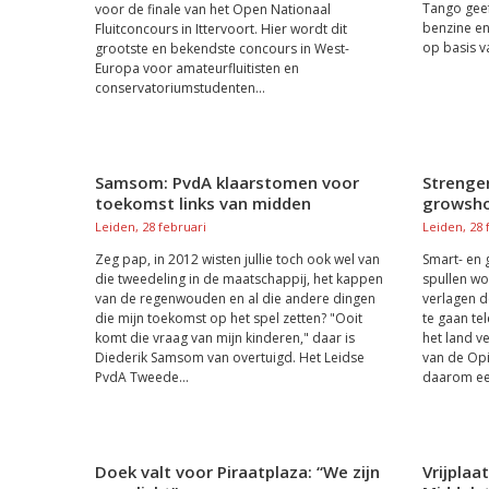
Tango geef
voor de finale van het Open Nationaal
benzine en 
Fluitconcours in Ittervoort. Hier wordt dit
op basis va
grootste en bekendste concours in West-
Europa voor amateurfluitisten en
conservatoriumstudenten...
Samsom: PvdA klaarstomen voor
Strenge
toekomst links van midden
growsh
Leiden, 28 februari
Leiden, 28 
Zeg pap, in 2012 wisten jullie toch ook wel van
Smart- en 
die tweedeling in de maatschappij, het kappen
spullen wo
van de regenwouden en al die andere dingen
verlagen 
die mijn toekomst op het spel zetten? "Ooit
te gaan te
komt die vraag van mijn kinderen," daar is
het land v
Diederik Samsom van overtuigd. Het Leidse
van de Op
PvdA Tweede...
daarom een
Doek valt voor Piraatplaza: “We zijn
Vrijplaa