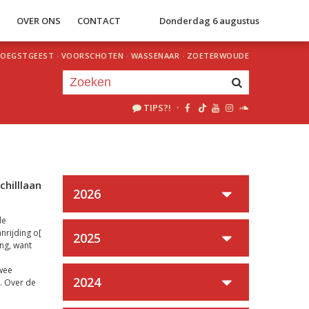
S
OVER ONS
CONTACT
Donderdag 6 augustus
OEGSTGEEST
·
VOORSCHOTEN
·
WASSENAAR
·
ZOETERWOUDE
TIPS?!
·
Je luistert nu naar
uur 1 van 0
«
Vorig uur
Volgend uur
»
chilllaan
2026
de
nrijding o[
2025
ing, want
twee
2024
. Over de