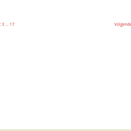
2
3
…
17
Volgende