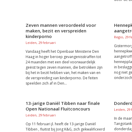
Zeven mannen veroordeeld voor
Hennepk
maken, bezit en verspreiden
aangetr
kinderporno
Regio, 29 f
Leiden, 29 februari
Gistermorg
hennepkwek
Vandaag heeft het Openbaar Ministerie Den
aangetroff
Haag in hoger beroep gevangenisstraffen tot
henneppla
24 maanden met een deel voorwaardelijk
in beslagg
geëist tegen zeven mannen, die betrokken zijn
nog niet g
bij het in bezit hebben van, het maken van en
onderzoch
de verspreiding van kinderporno. De feiten
speelden zich af in Den...
13-jarige Daniël Tibben naar finale
Donderd
Open Nationaal Fluitconcours
Leiden, 29 
Leiden, 29 februari
In de maan
Tangotank
Op 11 februari jl. heeft de 13-jarige Daniël
donderdag
Tibben , fluitist bij Jong K&G, zich gekwalificeerd