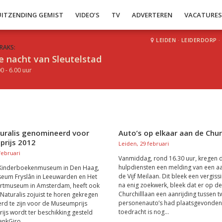
UITZENDING GEMIST
VIDEO’S
TV
ADVERTEREN
VACATURE
LEIDEN
·
LEIDERDORP
·
RAKS:
e nacht van Sleutelstad
0 - 6.00 uur
uralis genomineerd voor
Auto’s op elkaar aan de Chur
rijs 2012
Leiden, 29 februari
februari
Vanmiddag, rond 16.30 uur, kregen 
hulpdiensten een melding van een aa
 Kinderboekenmuseum in Den Haag,
de Vijf Meilaan. Dit bleek een vergiss
eum Fryslân in Leeuwarden en Het
na enig zoekwerk, bleek dat er op de
rtmuseum in Amsterdam, heeft ook
Churchilllaan een aanrijding tussen 
 Naturalis zojuist te horen gekregen
personenauto’s had plaatsgevonden
d te zijn voor de Museumprijs
toedracht is nog...
rijs wordt ter beschikking gesteld
nkGiro...