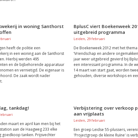
wekerij in woning Santhorst
BplusC viert Boekenweek 2
offen
uitgebreid programma
ebruari
Leiden, 29 februari
en heeft de politie een
De Boekenweek 2012 met het thema
erij in een woning aan de Santhorst
‘Vriendschap en andere ongemakken'
en. Hierbij werden 495
jaar weer uitgebreid gevierd bij Bpl
nten en de bijbehorende apparatuur
een interessant programma. In de we
enomen en vernietigd. De eigenaar is
14 maart van start gaat, worden twee
ehoord. De zaak wordt nader
gehouden, diverse workshops en een 
t.
ag, tankdag!
Verbijstering over verkoop 
aan vrijplaats
februari
Leiden, 29 februari
den maart en april kan men bij het
station aan de Haagweg 233 elke
Een groep Leidse 55-plussers, vereni
 goedkoop tanken. Prijsvechter
'Projectgroep de kleine Ruïne' is verb