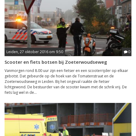
Leiden, 27 oktober 2016 om 9:50
0
Scooter en fiets botsen bij Zoeterwoudseweg
Vanmorgen rond 8.00 uur zijn een fietser en een scooterrijder op elkaar
gebotst. Dat gebeurde op de hoek van de Tomatenstraat en de
Zoeterwoudseweg in Leiden. Bij het ongeval raakte de fietser
lichtgewond. De bestuurder van de scooter kwam met de schrik vrij. De
fiets lag wel in de...