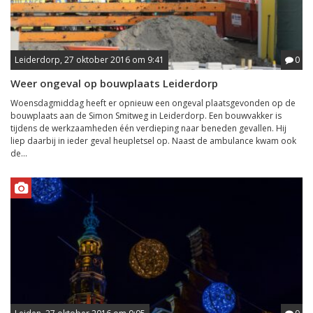
Leiderdorp, 27 oktober 2016 om 9:41
0
Weer ongeval op bouwplaats Leiderdorp
Woensdagmiddag heeft er opnieuw een ongeval plaatsgevonden op de
bouwplaats aan de Simon Smitweg in Leiderdorp. Een bouwvakker is
tijdens de werkzaamheden één verdieping naar beneden gevallen. Hij
liep daarbij in ieder geval heupletsel op. Naast de ambulance kwam ook
de...