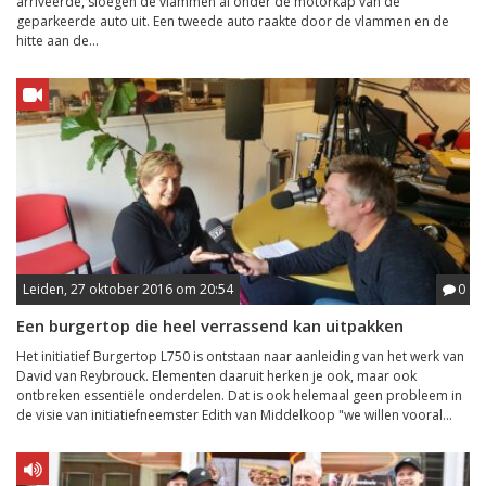
arriveerde, sloegen de vlammen al onder de motorkap van de
geparkeerde auto uit. Een tweede auto raakte door de vlammen en de
hitte aan de...
Leiden, 27 oktober 2016 om 20:54
0
Een burgertop die heel verrassend kan uitpakken
Het initiatief Burgertop L750 is ontstaan naar aanleiding van het werk van
David van Reybrouck. Elementen daaruit herken je ook, maar ook
ontbreken essentiële onderdelen. Dat is ook helemaal geen probleem in
de visie van initiatiefneemster Edith van Middelkoop "we willen vooral...