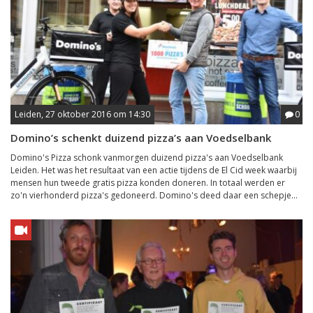
Leiden, 27 oktober 2016 om 14:30
0
Domino’s schenkt duizend pizza’s aan Voedselbank
Domino's Pizza schonk vanmorgen duizend pizza's aan Voedselbank
Leiden. Het was het resultaat van een actie tijdens de El Cid week waarbij
mensen hun tweede gratis pizza konden doneren. In totaal werden er
zo'n vierhonderd pizza's gedoneerd. Domino's deed daar een schepje...