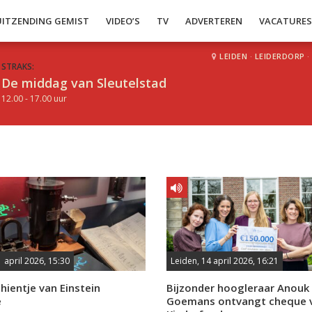
UITZENDING GEMIST
VIDEO’S
TV
ADVERTEREN
VACATURE
LEIDEN
·
LEIDERDORP
·
STRAKS:
De middag van Sleutelstad
12.00 - 17.00 uur
1 april 2026, 15:30
Leiden, 14 april 2026, 16:21
ientje van Einstein
Bijzonder hoogleraar Anouk
e
Goemans ontvangt cheque 