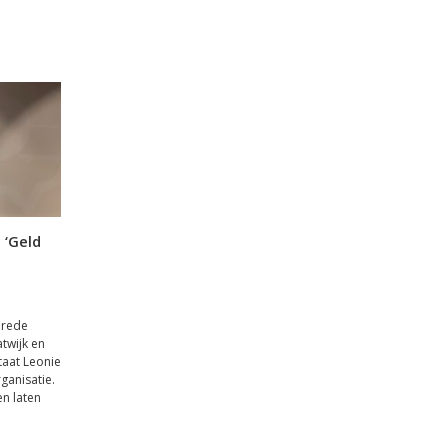
 ‘Geld
brede
atwijk en
taat Leonie
ganisatie.
en laten