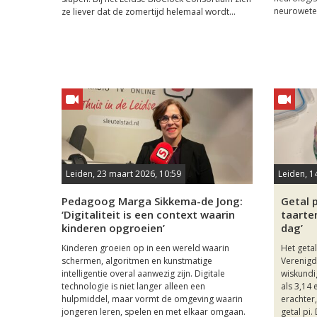
neurowete
ze liever dat de zomertijd helemaal wordt...
Leiden, 23 maart 2026, 10:59
Leiden, 1
Pedagoog Marga Sikkema-de Jong:
Getal p
‘Digitaliteit is een context waarin
taarte
kinderen opgroeien’
dag’
Kinderen groeien op in een wereld waarin
Het getal
schermen, algoritmen en kunstmatige
Verenigde
intelligentie overal aanwezig zijn. Digitale
wiskundige
technologie is niet langer alleen een
als 3,14 
hulpmiddel, maar vormt de omgeving waarin
erachter
jongeren leren, spelen en met elkaar omgaan.
getal pi.