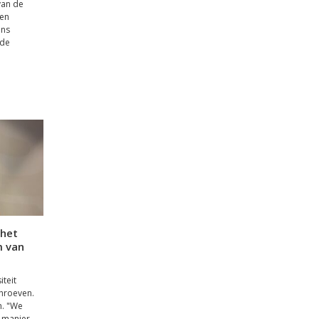
van de
pen
ons
 de
 het
m van
iteit
chroeven.
n. "We
 manier