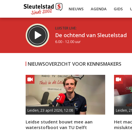
NIEUWS
AGENDA
GIDS
LUISTER LIVE:
De ochtend van Sleutelstad
6.00 - 12.00 uur
NIEUWSOVERZICHT VOOR KENNISMAKERS
Inklappen
Leiden, 23 april 2026, 12:08
Leiden, 2
Leidse student bouwt mee aan
Het mach
waterstofboot van TU Delft
mislukt