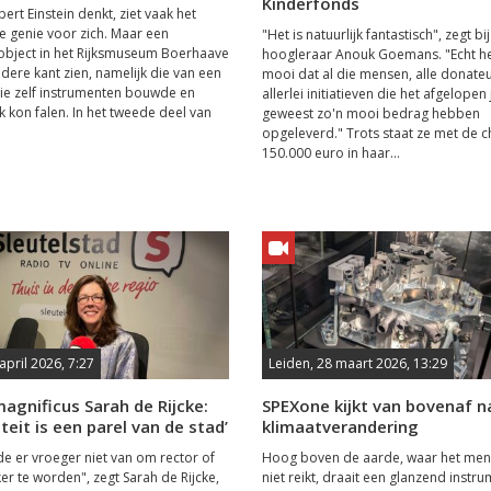
Kinderfonds
ert Einstein denkt, ziet vaak het
e genie voor zich. Maar een
"Het is natuurlijk fantastisch", zegt b
object in het Rijksmuseum Boerhaave
hoogleraar Anouk Goemans. "Echt he
ndere kant zien, namelijk die van een
mooi dat al die mensen, alle donate
die zelf instrumenten bouwde en
allerlei initiatieven die het afgelopen 
k kon falen. In het tweede deel van
geweest zo'n mooi bedrag hebben
opgeleverd." Trots staat ze met de 
150.000 euro in haar...
april 2026, 7:27
Leiden, 28 maart 2026, 13:29
agnificus Sarah de Rijcke:
SPEXone kijkt van bovenaf n
iteit is een parel van de stad’
klimaatverandering
e er vroeger niet van om rector of
Hoog boven de aarde, waar het mens
r te worden", zegt Sarah de Rijcke,
niet reikt, draait een glanzend instr