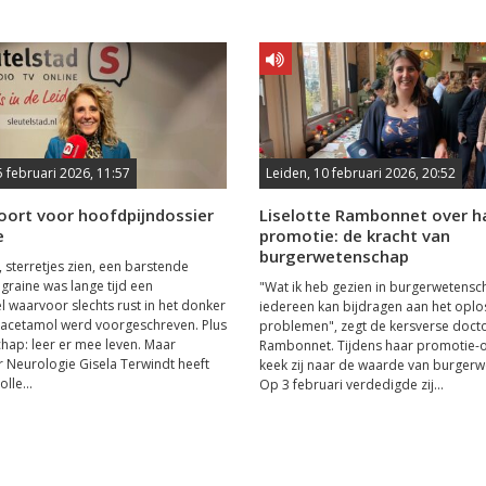
5 februari 2026, 11:57
Leiden, 10 februari 2026, 20:52
oort voor hoofdpijndossier
Liselotte Rambonnet over h
e
promotie: de kracht van
burgerwetenschap
n, sterretjes zien, een barstende
igraine was lange tijd een
"Wat ik heb gezien in burgerwetensch
el waarvoor slechts rust in het donker
iedereen kan bijdragen aan het oplo
racetamol werd voorgeschreven. Plus
problemen", zegt de kersverse docto
ap: leer er mee leven. Maar
Rambonnet. Tijdens haar promotie-
 Neurologie Gisela Terwindt heeft
keek zij naar de waarde van burger
lle...
Op 3 februari verdedigde zij...