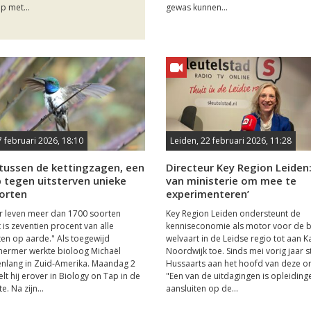
p met...
gewas kunnen...
7 februari 2026, 18:10
Leiden, 22 februari 2026, 11:28
 tussen de kettingzagen, een
Directeur Key Region Leiden:
 tegen uitsterven unieke
van ministerie om mee te
orten
experimenteren’
r leven meer dan 1700 soorten
Key Region Leiden ondersteunt de
 is zeventien procent van alle
kenniseconomie als motor voor de 
en op aarde." Als toegewijd
welvaart in de Leidse regio tot aan K
hermer werkte bioloog Michaël
Noordwijk toe. Sinds mei vorig jaar s
nlang in Zuid-Amerika. Maandag 2
Hussaarts aan het hoofd van deze or
lt hij erover in Biology on Tap in de
"Een van de uitdagingen is opleiding
e. Na zijn...
aansluiten op de...