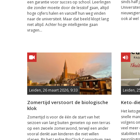
sinds half
een garantie voor succes op school. Leerlingen
Universitei
die zonder moeite door de lesstof gaan, altijd
nieuwsgie
hoge cijfers halen en vanzelf hun weg vinden
ook al wel 
naar de universiteit. Maar dat beeld klopt lang
niet altijd. Achter hoge intelligentie gaan
vragen...
Leiden, 26 maart 2026, 9:33
Leiden, 2
Zomertijd verstoort de biologische
Keto-die
klok
Het ketoge
snelle mani
Zomertijd is voor de één de start van het
volgens on
seizoen van lang buiten genieten op een terras
veel meer 
op een zwoele zomeravond, terwijl een ander
stabiliteit
vooral denkt aan kinderen die niet willen
neurologi
slapen. Bij het Leidse BioClock Consortium zien