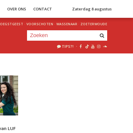
S
OVER ONS
CONTACT
Zaterdag 8 augustus
OEGSTGEEST
·
VOORSCHOTEN
·
WASSENAAR
·
ZOETERWOUDE
TIPS?!
·
Je luistert nu naar
uur 1 van 0
«
Vorig uur
Volgend uur
»
van LUF