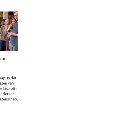
aar
ap, is dat
ssen van
r Liselotte
onderzoek
wetenschap.