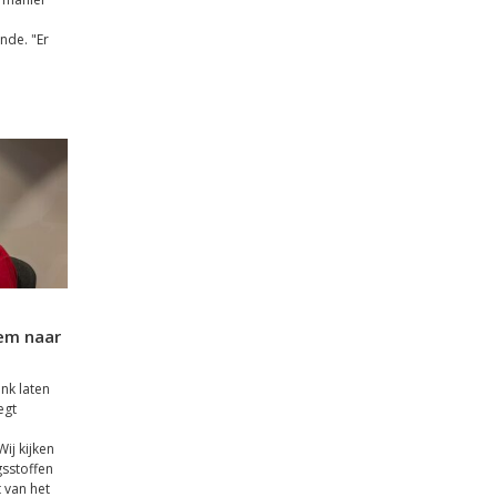
unde. "Er
em naar
ink laten
egt
ij kijken
sstoffen
 van het