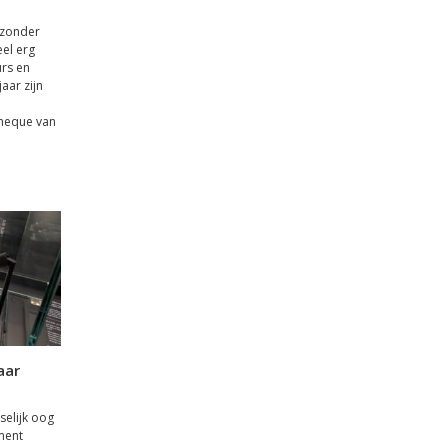
ijzonder
el erg
urs en
jaar zijn
cheque van
aar
elijk oog
ument