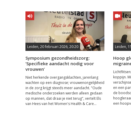
Leiden, 20 februari 2026, 20:20
Leiden, 1
Symposium gezondheidszorg:
Hoop gl
‘Specifieke aandacht nodig voor
migrain
vrouwen’
Lichtflitse
koppijn. M
Niet herkende overgangsklachten, jarenlang
verschijns
wachten op een diagnose; vrouwenongelijkheid
en een pa
in de zorg krijgt steeds meer aandacht. "Oude
de boodsch
medische onderzoeken werden alleen gedaan
hoogleraar
op mannen, dat draai je niet terug", vertelt Els
een hoopvo
van Hees van het Women's Health & Care...