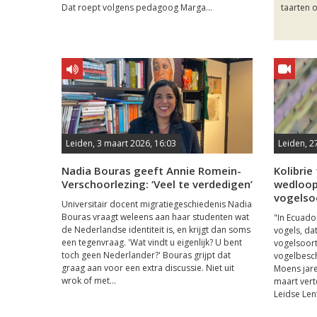
Dat roept volgens pedagoog Marga...
taarten o
Leiden, 3 maart 2026, 16:03
Leiden, 2
Nadia Bouras geeft Annie Romein-
Kolibrie
Verschoorlezing: ‘Veel te verdedigen’
wedloop
vogelso
Universitair docent migratiegeschiedenis Nadia
Bouras vraagt weleens aan haar studenten wat
"In Ecuado
de Nederlandse identiteit is, en krijgt dan soms
vogels, dat
een tegenvraag. 'Wat vindt u eigenlijk? U bent
vogelsoort
toch geen Nederlander?' Bouras grijpt dat
vogelbesc
graag aan voor een extra discussie. Niet uit
Moens jare
wrok of met...
maart verte
Leidse Lent