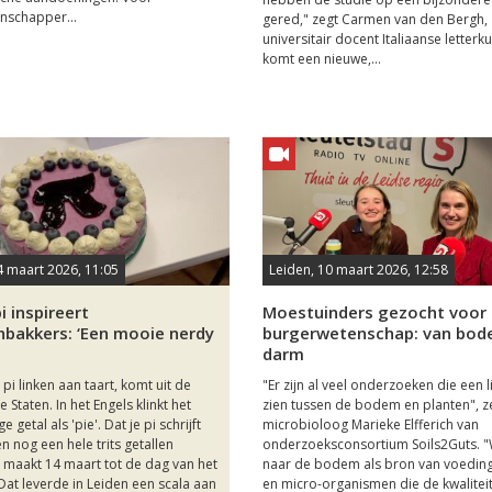
nschapper...
gered," zegt Carmen van den Bergh,
universitair docent Italiaanse letterk
komt een nieuwe,...
4 maart 2026, 11:05
Leiden, 10 maart 2026, 12:58
i inspireert
Moestuinders gezocht voor
nbakkers: ‘Een mooie nerdy
burgerwetenschap: van bod
darm
 pi linken aan taart, komt uit de
"Er zijn al veel onderzoeken die een l
 Staten. In het Engels klinkt het
zien tussen de bodem en planten", z
 getal als 'pie'. Dat je pi schrijft
microbioloog Marieke Elfferich van
en nog een hele trits getallen
onderzoeksconsortium Soils2Guts. "W
, maakt 14 maart tot de dag van het
naar de bodem als bron van voeding
 Dat leverde in Leiden een scala aan
en micro-organismen die de kwaliteit