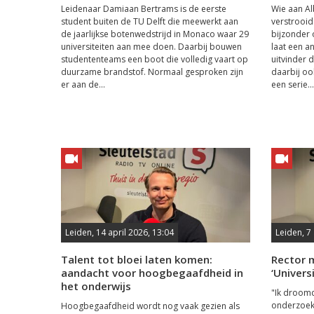
Leidenaar Damiaan Bertrams is de eerste
Wie aan Alb
student buiten de TU Delft die meewerkt aan
verstrooid
de jaarlijkse botenwedstrijd in Monaco waar 29
bijzonder 
universiteiten aan mee doen. Daarbij bouwen
laat een a
studententeams een boot die volledig vaart op
uitvinder 
duurzame brandstof. Normaal gesproken zijn
daarbij oo
er aan de...
een serie...
Leiden, 14 april 2026, 13:04
Leiden, 7 
Talent tot bloei laten komen:
Rector m
aandacht voor hoogbegaafdheid in
‘Univers
het onderwijs
"Ik droomd
onderzoeke
Hoogbegaafdheid wordt nog vaak gezien als