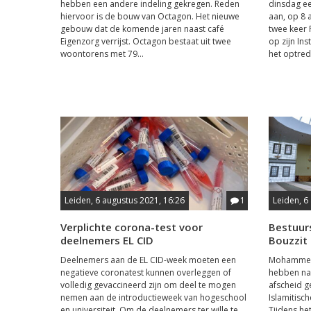
hebben een andere indeling gekregen. Reden
dinsdag e
hiervoor is de bouw van Octagon. Het nieuwe
aan, op 8 a
gebouw dat de komende jaren naast café
twee keer R
Eigenzorg verrijst. Octagon bestaat uit twee
op zijn In
woontorens met 79...
het optred
Leiden, 6 augustus 2021, 16:26
1
Leiden, 6
Verplichte corona-test voor
Bestuur
deelnemers EL CID
Bouzzit
Deelnemers aan de EL CID-week moeten een
Mohammed 
negatieve coronatest kunnen overleggen of
hebben na 
volledig gevaccineerd zijn om deel te mogen
afscheid g
nemen aan de introductieweek van hogeschool
Islamitisc
en universiteit. Om de deelnemers ter wille te
Tijdens het