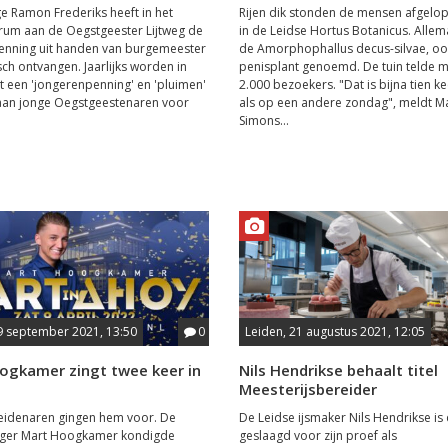
ge Ramon Frederiks heeft in het
Rijen dik stonden de mensen afgelo
rum aan de Oegstgeester Lijtweg de
in de Leidse Hortus Botanicus. Allem
enning uit handen van burgemeester
de Amorphophallus decus-silvae, oo
sch ontvangen. Jaarlijks worden in
penisplant genoemd. De tuin telde 
 een 'jongerenpenning' en 'pluimen'
2.000 bezoekers. "Dat is bijna tien k
 aan jonge Oegstgeestenaren voor
als op een andere zondag", meldt M
Simons...
9 september 2021, 13:50
0
Leiden, 21 augustus 2021, 12:05
ogkamer zingt twee keer in
Nils Hendrikse behaalt titel
Meesterijsbereider
Leidenaren gingen hem voor. De
De Leidse ijsmaker Nils Hendrikse is
nger Mart Hoogkamer kondigde
geslaagd voor zijn proef als