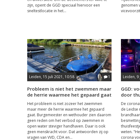
zijn, opent de GGD speciaal hiervoor een
genomen va
sneltestlocatie in het...
vicevoorzit
Leiden, 15 juli 2021, 10:58
1
Leiden, 9 
Probleem is niet het zwemmen maar
GGD: vo
de herrie waarmee het gepaard gaat
door thu
Het probleem is niet zozeer het zwemmen
De corona
maar meer de herrie waarmee het gepaard
de Leidse r
gaat. Burgemeester en wethouder zien daarom
brandhaard
geen reden om het verbod op zwemmen in
besmetting
open water steviger handhaven. Daar is ook
thuisfeest
geen menskracht voor. Dat antwoorden zij op
weten. "He
vragen van VVD, CDA en...
corona voor