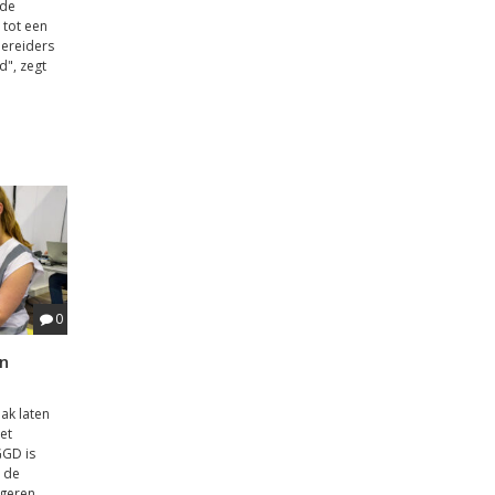
 de
 tot een
bereiders
d", zegt
0
en
ak laten
et
GGD is
 de
ngeren