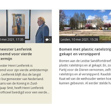
0 mei 2021, 17:35
3
Leiden, 10 mei 2021, 15:28
eester Lenferink
Bomen met plastic ratelstrip
oemd voor vierde
gekapt en versnipperd
ermijn
Bomen aan de Leidse Sandifortdreef 
plastic ratelstrips en al gekapt. En, z
ster Henri Lenferink is
Partij voor de Dieren vernomen, zelf
md voor zijn vierde ambtstermijn
ratelstrips en al versnipperd. Raadsl
. Lenferink blijft dus de langst
Raat wil van de wethouder weten hoe 
 burgemeester van Nederland.
kunnen gebeuren. Al eerder stelde haa
ris van de Koning in Zuid-
Jaap Smit, heeft Henri Lenferink
officieel beëdigd voor een vierde...