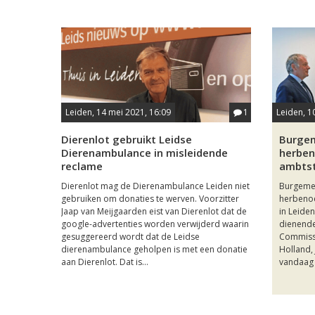
Leiden, 14 mei 2021, 16:09
1
Leiden, 1
Dierenlot gebruikt Leidse
Burgem
Dierenambulance in misleidende
herben
reclame
ambtst
Dierenlot mag de Dierenambulance Leiden niet
Burgemee
gebruiken om donaties te werven. Voorzitter
herbenoe
Jaap van Meijgaarden eist van Dierenlot dat de
in Leiden
google-advertenties worden verwijderd waarin
dienende
gesuggereerd wordt dat de Leidse
Commissa
dierenambulance geholpen is met een donatie
Holland, 
aan Dierenlot. Dat is...
vandaag 