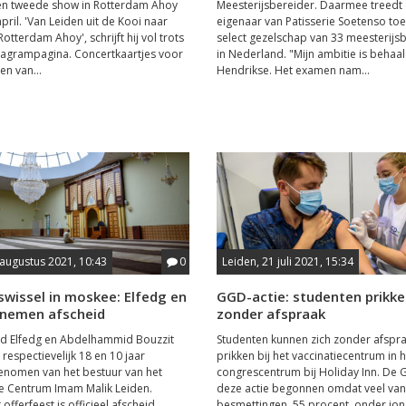
en tweede show in Rotterdam Ahoy
Meesterijsbereider. Daarmee treedt
pril. 'Van Leiden uit de Kooi naar
eigenaar van Patisserie Soetenso toe
otterdam Ahoy', schrijft hij vol trots
select gezelschap van 33 meesterijs
stagrampagina. Concertkaartjes voor
in Nederland. "Mijn ambitie is behaal
en van...
Hendrikse. Het examen nam...
 augustus 2021, 10:43
0
Leiden, 21 juli 2021, 15:34
swissel in moskee: Elfedg en
GGD-actie: studenten prikk
 nemen afscheid
zonder afspraak
Elfedg en Abdelhammid Bouzzit
Studenten kunnen zich zonder afspra
respectievelijk 18 en 10 jaar
prikken bij het vaccinatiecentrum in h
enomen van het bestuur van het
congrescentrum bij Holiday Inn. De 
he Centrum Imam Malik Leiden.
deze actie begonnen omdat veel van
 offerfeest is officieel afscheid
besmettingen, 55 procent, onder jo