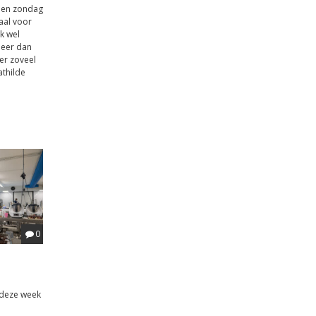
pen zondag
aal voor
k wel
meer dan
eer zoveel
athilde
0
 deze week