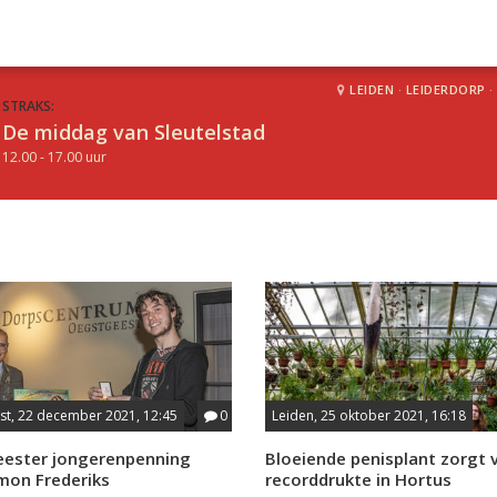
LEIDEN
·
LEIDERDORP
·
STRAKS:
De middag van Sleutelstad
12.00 - 17.00 uur
st, 22 december 2021, 12:45
0
Leiden, 25 oktober 2021, 16:18
ester jongerenpenning
Bloeiende penisplant zorgt 
mon Frederiks
recorddrukte in Hortus