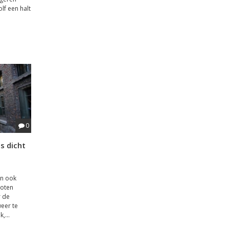
lf een halt
0
s dicht
jn ook
loten
r de
eer te
,...