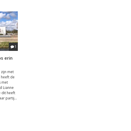
1
s erin
zijn met
o heeft de
s met
id Lianne
dit heeft
r partij...