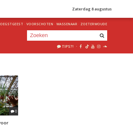
Zaterdag 8 augustus
OEGSTGEEST
·
VOORSCHOTEN
·
WASSENAAR
·
ZOETERWOUDE
TIPS?!
·
Je luistert nu naar
uur 1 van 0
«
Vorig uur
Volgend uur
»
0
voor