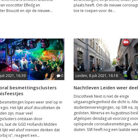
n voorzitter Elfedg en
plaats heeft. Om de nieuwe coronago
ter Bouzzit en zijn de nieuwe...
toe te roepen voor de...
juli 2021, 16:39
0
Leiden, 8 juli 2021, 16:18
oral besmettingsclusters
Nachtleven Leiden weer deel
isfeestjes
Discotheek Next is niet de enige
uitgaansgelegenheid die dicht is. Alle
besmettingen lopen weer snel op in
studentenverenigingen, op SSR na, zi
egio. Het lijkt alsof discotheken de
gesloten. Minerva en Augustinus bes
en zijn, maar veel
afgelopen dinsdag uit voorzorg voo
sclusters ontstaan door
oplopende coronabesmettingen, alw
jes, laat de GGD Hollands Midden
sluiten. SSR heeft nog een laatste week
t lijkt wel alsof mensen denken dat
bij is", reageert een...