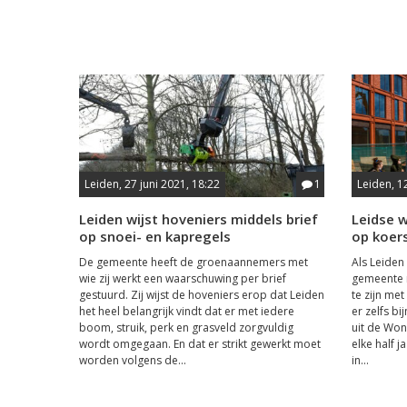
Leiden, 27 juni 2021, 18:22
1
Leiden, 1
Leiden wijst hoveniers middels brief
Leidse 
op snoei- en kapregels
op koer
De gemeente heeft de groenaannemers met
Als Leiden
wie zij werkt een waarschuwing per brief
gemeente r
gestuurd. Zij wijst de hoveniers erop dat Leiden
te zijn me
het heel belangrijk vindt dat er met iedere
er zelfs b
boom, struik, perk en grasveld zorgvuldig
uit de Wo
wordt omgegaan. En dat er strikt gewerkt moet
elke half j
worden volgens de...
in...