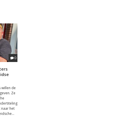
0
ters
eidse
 willen de
 geven. Ze
che
dertiteling
 naar het
idsche...