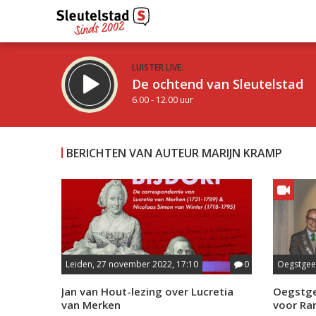
LUISTER LIVE:
De ochtend van Sleutelstad
6.00 - 12.00 uur
BERICHTEN VAN AUTEUR MARIJN KRAMP
Inklappen
Leiden, 27 november 2022, 17:10
0
Oegstgee
Jan van Hout-lezing over Lucretia
Oegstge
van Merken
voor Ra