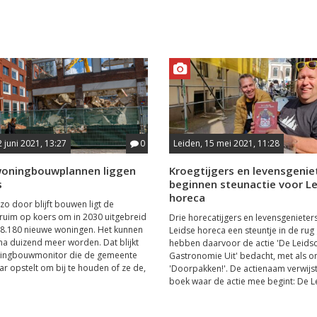
2 juni 2021, 13:27
0
Leiden, 15 mei 2021, 11:28
woningbouwplannen liggen
Kroegtijgers en levensgenie
s
beginnen steunactie voor L
horeca
 zo door blijft bouwen ligt de
uim op koers om in 2030 uitgebreid
Drie horecatijgers en levensgenieters
t 8.180 nieuwe woningen. Het kunnen
Leidse horeca een steuntje in de rug
ijna duizend meer worden. Dat blijkt
hebben daarvoor de actie 'De Leids
ningbouwmonitor die de gemeente
Gastronomie Uit' bedacht, met als on
aar opstelt om bij te houden of ze de,
'Doorpakken!'. De actienaam verwijst
boek waar de actie mee begint: De Le