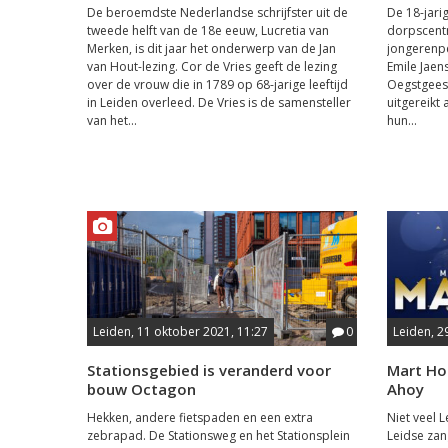
De beroemdste Nederlandse schrijfster uit de
De 18-jari
tweede helft van de 18e eeuw, Lucretia van
dorpscent
Merken, is dit jaar het onderwerp van de Jan
jongerenp
van Hout-lezing. Cor de Vries geeft de lezing
Emile Jaen
over de vrouw die in 1789 op 68-jarige leeftijd
Oegstgeest
in Leiden overleed. De Vries is de samensteller
uitgereikt
van het...
hun...
Leiden, 11 oktober 2021, 11:27
0
Leiden, 2
Stationsgebied is veranderd voor
Mart Ho
bouw Octagon
Ahoy
Hekken, andere fietspaden en een extra
Niet veel 
zebrapad. De Stationsweg en het Stationsplein
Leidse za