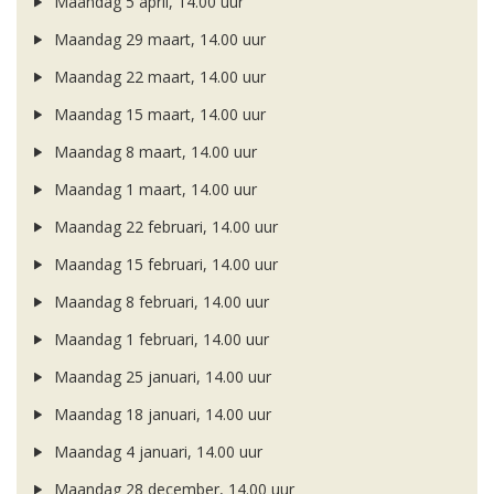
Maandag 5 april, 14.00 uur
Maandag 29 maart, 14.00 uur
Maandag 22 maart, 14.00 uur
Maandag 15 maart, 14.00 uur
Maandag 8 maart, 14.00 uur
Maandag 1 maart, 14.00 uur
Maandag 22 februari, 14.00 uur
Maandag 15 februari, 14.00 uur
Maandag 8 februari, 14.00 uur
Maandag 1 februari, 14.00 uur
Maandag 25 januari, 14.00 uur
Maandag 18 januari, 14.00 uur
Maandag 4 januari, 14.00 uur
Maandag 28 december, 14.00 uur