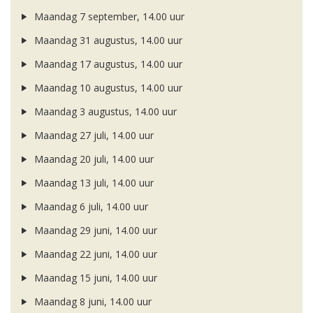
Maandag 7 september, 14.00 uur
Maandag 31 augustus, 14.00 uur
Maandag 17 augustus, 14.00 uur
Maandag 10 augustus, 14.00 uur
Maandag 3 augustus, 14.00 uur
Maandag 27 juli, 14.00 uur
Maandag 20 juli, 14.00 uur
Maandag 13 juli, 14.00 uur
Maandag 6 juli, 14.00 uur
Maandag 29 juni, 14.00 uur
Maandag 22 juni, 14.00 uur
Maandag 15 juni, 14.00 uur
Maandag 8 juni, 14.00 uur