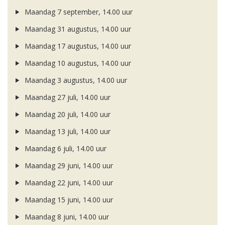
Maandag 7 september, 14.00 uur
Maandag 31 augustus, 14.00 uur
Maandag 17 augustus, 14.00 uur
Maandag 10 augustus, 14.00 uur
Maandag 3 augustus, 14.00 uur
Maandag 27 juli, 14.00 uur
Maandag 20 juli, 14.00 uur
Maandag 13 juli, 14.00 uur
Maandag 6 juli, 14.00 uur
Maandag 29 juni, 14.00 uur
Maandag 22 juni, 14.00 uur
Maandag 15 juni, 14.00 uur
Maandag 8 juni, 14.00 uur