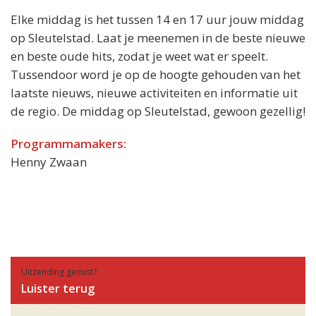
Elke middag is het tussen 14 en 17 uur jouw middag
op Sleutelstad. Laat je meenemen in de beste nieuwe
en beste oude hits, zodat je weet wat er speelt.
Tussendoor word je op de hoogte gehouden van het
laatste nieuws, nieuwe activiteiten en informatie uit
de regio. De middag op Sleutelstad, gewoon gezellig!
Programmamakers:
Henny Zwaan
Uitzending gemist?
Luister terug