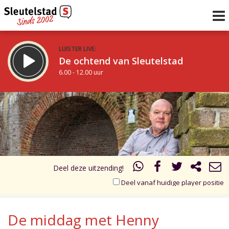
LUISTER LIVE:
De ochtend van Sleutelstad
6.00 - 12.00 uur
STRAKS:
De middag van Sleutelstad
14.00
15.00
12.00 - 18.00 uur
uur 1 van 3
Vorig uur
Volgend uur
Inklappen
Deel deze uitzending!
Deel vanaf huidige player positie
De middag met Henny