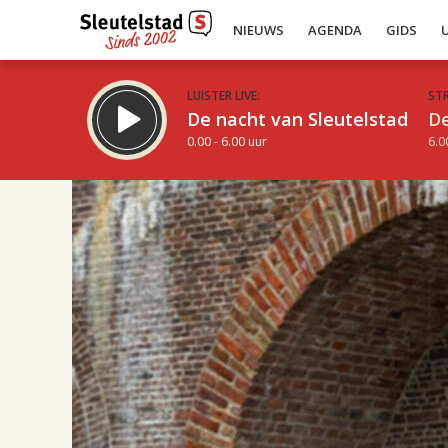
NIEUWS
AGENDA
GIDS
LUISTER LIVE:
ST
De nacht van Sleutelstad
De
0.00 - 6.00 uur
6.0
14.00
Inklappen