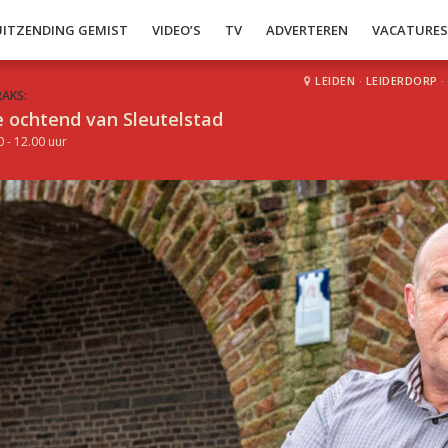
UITZENDING GEMIST
VIDEO’S
TV
ADVERTEREN
VACATURE
LEIDEN
·
LEIDERDORP
·
RAKS:
 ochtend van Sleutelstad
0 - 12.00 uur