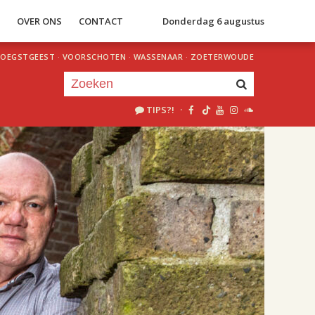
S
OVER ONS
CONTACT
Donderdag 6 augustus
OEGSTGEEST
·
VOORSCHOTEN
·
WASSENAAR
·
ZOETERWOUDE
TIPS?!
·
Je luistert nu naar
uur 1 van 3
«
Vorig uur
Volgend uur
»
15.00