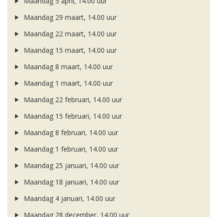
Maandag 5 april, 14.00 uur
Maandag 29 maart, 14.00 uur
Maandag 22 maart, 14.00 uur
Maandag 15 maart, 14.00 uur
Maandag 8 maart, 14.00 uur
Maandag 1 maart, 14.00 uur
Maandag 22 februari, 14.00 uur
Maandag 15 februari, 14.00 uur
Maandag 8 februari, 14.00 uur
Maandag 1 februari, 14.00 uur
Maandag 25 januari, 14.00 uur
Maandag 18 januari, 14.00 uur
Maandag 4 januari, 14.00 uur
Maandag 28 december, 14.00 uur