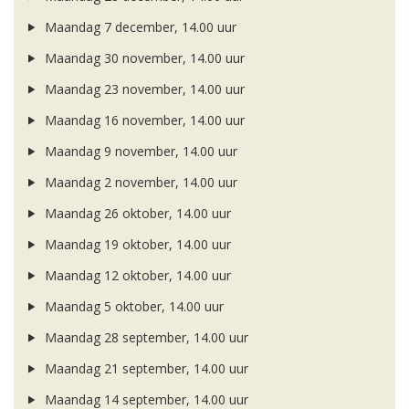
Maandag 7 december, 14.00 uur
Maandag 30 november, 14.00 uur
Maandag 23 november, 14.00 uur
Maandag 16 november, 14.00 uur
Maandag 9 november, 14.00 uur
Maandag 2 november, 14.00 uur
Maandag 26 oktober, 14.00 uur
Maandag 19 oktober, 14.00 uur
Maandag 12 oktober, 14.00 uur
Maandag 5 oktober, 14.00 uur
Maandag 28 september, 14.00 uur
Maandag 21 september, 14.00 uur
Maandag 14 september, 14.00 uur