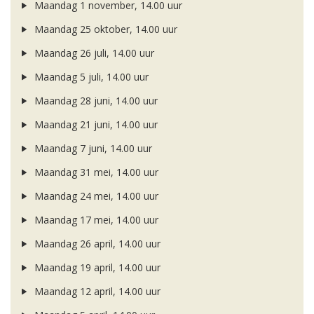
Maandag 1 november, 14.00 uur
Maandag 25 oktober, 14.00 uur
Maandag 26 juli, 14.00 uur
Maandag 5 juli, 14.00 uur
Maandag 28 juni, 14.00 uur
Maandag 21 juni, 14.00 uur
Maandag 7 juni, 14.00 uur
Maandag 31 mei, 14.00 uur
Maandag 24 mei, 14.00 uur
Maandag 17 mei, 14.00 uur
Maandag 26 april, 14.00 uur
Maandag 19 april, 14.00 uur
Maandag 12 april, 14.00 uur