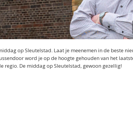
middag op Sleutelstad. Laat je meenemen in de beste ni
 Tussendoor word je op de hoogte gehouden van het laatst
 de regio. De middag op Sleutelstad, gewoon gezellig!