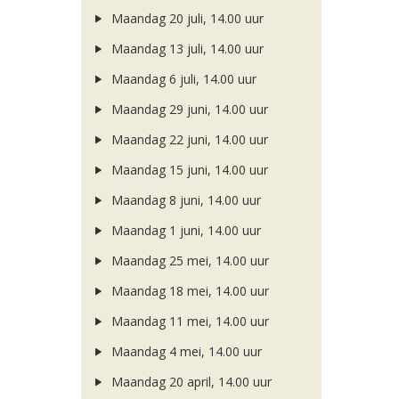
Maandag 20 juli, 14.00 uur
Maandag 13 juli, 14.00 uur
Maandag 6 juli, 14.00 uur
Maandag 29 juni, 14.00 uur
Maandag 22 juni, 14.00 uur
Maandag 15 juni, 14.00 uur
Maandag 8 juni, 14.00 uur
Maandag 1 juni, 14.00 uur
Maandag 25 mei, 14.00 uur
Maandag 18 mei, 14.00 uur
Maandag 11 mei, 14.00 uur
Maandag 4 mei, 14.00 uur
Maandag 20 april, 14.00 uur