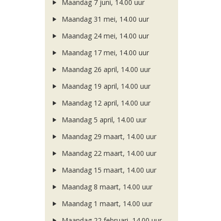
Maandag 7 juni, 14.00 uur
Maandag 31 mei, 14.00 uur
Maandag 24 mei, 14.00 uur
Maandag 17 mei, 14.00 uur
Maandag 26 april, 14.00 uur
Maandag 19 april, 14.00 uur
Maandag 12 april, 14.00 uur
Maandag 5 april, 14.00 uur
Maandag 29 maart, 14.00 uur
Maandag 22 maart, 14.00 uur
Maandag 15 maart, 14.00 uur
Maandag 8 maart, 14.00 uur
Maandag 1 maart, 14.00 uur
Maandag 22 februari, 14.00 uur