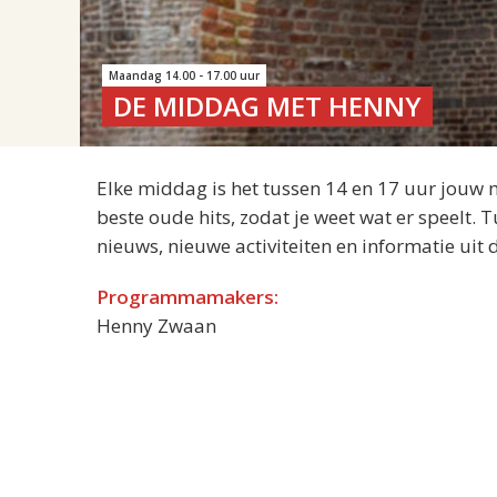
Maandag 14.00 - 17.00 uur
DE MIDDAG MET HENNY
Elke middag is het tussen 14 en 17 uur jouw 
beste oude hits, zodat je weet wat er speelt.
nieuws, nieuwe activiteiten en informatie uit
Programmamakers:
Henny Zwaan