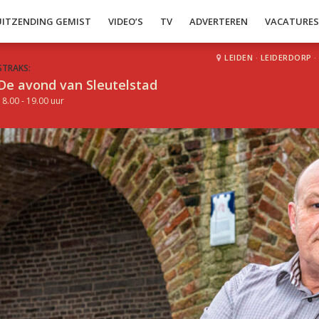
UITZENDING GEMIST
VIDEO’S
TV
ADVERTEREN
VACATURE
LEIDEN
·
LEIDERDORP
·
STRAKS:
De avond van Sleutelstad
18.00 - 19.00 uur