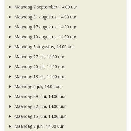
Maandag 7 september, 14.00 uur
Maandag 31 augustus, 14.00 uur
Maandag 17 augustus, 14.00 uur
Maandag 10 augustus, 14.00 uur
Maandag 3 augustus, 14.00 uur
Maandag 27 juli, 14.00 uur
Maandag 20 juli, 14.00 uur
Maandag 13 juli, 14.00 uur
Maandag 6 juli, 14.00 uur
Maandag 29 juni, 14.00 uur
Maandag 22 juni, 14.00 uur
Maandag 15 juni, 14.00 uur
Maandag 8 juni, 14.00 uur