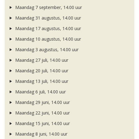
Maandag 7 september, 14.00 uur
Maandag 31 augustus, 14.00 uur
Maandag 17 augustus, 14.00 uur
Maandag 10 augustus, 14.00 uur
Maandag 3 augustus, 14.00 uur
Maandag 27 juli, 14.00 uur
Maandag 20 juli, 14.00 uur
Maandag 13 juli, 14.00 uur
Maandag 6 juli, 14.00 uur
Maandag 29 juni, 14.00 uur
Maandag 22 juni, 14.00 uur
Maandag 15 juni, 14.00 uur
Maandag 8 juni, 14.00 uur