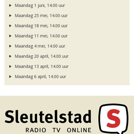
Maandag 1 juni, 14.00 uur
Maandag 25 mei, 14.00 uur
Maandag 18 mei, 14.00 uur
Maandag 11 mei, 14.00 uur
Maandag 4 mei, 14.00 uur
Maandag 20 april, 14.00 uur
Maandag 13 april, 14.00 uur
Maandag 6 april, 14.00 uur