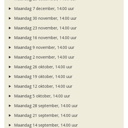
Maandag 7 december, 14.00 uur
Maandag 30 november, 14.00 uur
Maandag 23 november, 14.00 uur
Maandag 16 november, 14.00 uur
Maandag 9 november, 14.00 uur
Maandag 2 november, 14.00 uur
Maandag 26 oktober, 14.00 uur
Maandag 19 oktober, 14.00 uur
Maandag 12 oktober, 14.00 uur
Maandag 5 oktober, 14.00 uur
Maandag 28 september, 14.00 uur
Maandag 21 september, 14.00 uur
Maandag 14 september, 14.00 uur