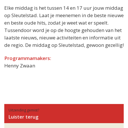
Elke middag is het tussen 14 en 17 uur jouw middag
op Sleutelstad. Laat je meenemen in de beste nieuwe
en beste oude hits, zodat je weet wat er speelt.
Tussendoor word je op de hoogte gehouden van het
laatste nieuws, nieuwe activiteiten en informatie uit
de regio. De middag op Sleutelstad, gewoon gezellig!
Programmamakers:
Henny Zwaan
Uitzending gemist?
Luister terug