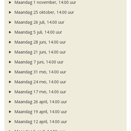
Maandag 1 november, 14.00 uur
Maandag 25 oktober, 14.00 uur
Maandag 26 juli, 14.00 uur
Maandag 5 juli, 14.00 uur
Maandag 28 juni, 14.00 uur
Maandag 21 juni, 14.00 uur
Maandag 7 juni, 14.00 uur
Maandag 31 mei, 14.00 uur
Maandag 24 mei, 14.00 uur
Maandag 17 mei, 14.00 uur
Maandag 26 april, 14.00 uur
Maandag 19 april, 14.00 uur
Maandag 12 april, 14.00 uur