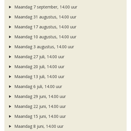
Maandag 7 september, 14.00 uur
Maandag 31 augustus, 14.00 uur
Maandag 17 augustus, 14.00 uur
Maandag 10 augustus, 14.00 uur
Maandag 3 augustus, 14.00 uur
Maandag 27 juli, 14.00 uur
Maandag 20 juli, 14.00 uur
Maandag 13 juli, 14.00 uur
Maandag 6 juli, 14.00 uur
Maandag 29 juni, 14.00 uur
Maandag 22 juni, 14.00 uur
Maandag 15 juni, 14.00 uur
Maandag 8 juni, 14.00 uur