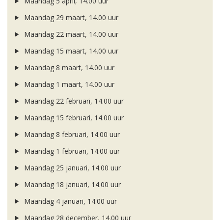
Maandag 5 april, 14.00 uur
Maandag 29 maart, 14.00 uur
Maandag 22 maart, 14.00 uur
Maandag 15 maart, 14.00 uur
Maandag 8 maart, 14.00 uur
Maandag 1 maart, 14.00 uur
Maandag 22 februari, 14.00 uur
Maandag 15 februari, 14.00 uur
Maandag 8 februari, 14.00 uur
Maandag 1 februari, 14.00 uur
Maandag 25 januari, 14.00 uur
Maandag 18 januari, 14.00 uur
Maandag 4 januari, 14.00 uur
Maandag 28 december, 14.00 uur