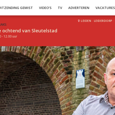
UITZENDING GEMIST
VIDEO’S
TV
ADVERTEREN
VACATURE
LEIDEN
·
LEIDERDORP
·
RAKS:
 ochtend van Sleutelstad
0 - 12.00 uur