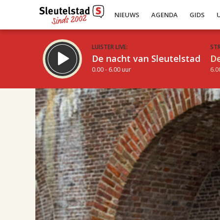
NIEUWS
AGENDA
GIDS
LUISTER LIVE:
ST
De nacht van Sleutelstad
De
0.00 - 6.00 uur
6.0
14.00
Inklappen