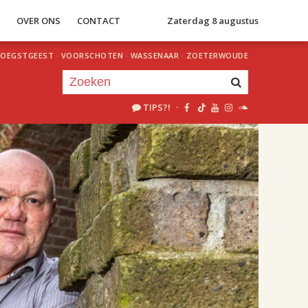
S
OVER ONS
CONTACT
Zaterdag 8 augustus
OEGSTGEEST
·
VOORSCHOTEN
·
WASSENAAR
·
ZOETERWOUDE
TIPS?!
·
Je luistert nu naar
uur 1 van 3
«
Vorig uur
Volgend uur
»
15.00