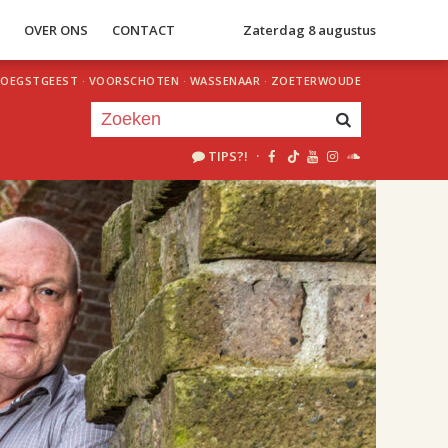
S
OVER ONS
CONTACT
Zaterdag 8 augustus
OEGSTGEEST
·
VOORSCHOTEN
·
WASSENAAR
·
ZOETERWOUDE
TIPS?!
·
Je luistert nu naar
uur 1 van 3
«
Vorig uur
Volgend uur
»
15.00