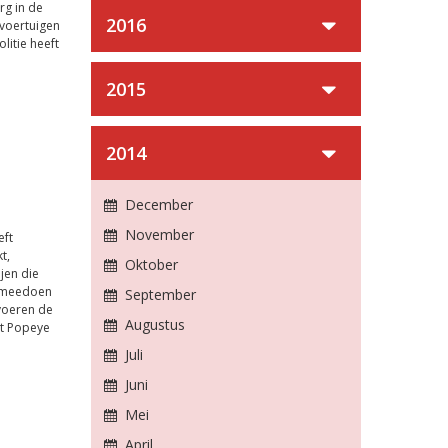
rg in de
2016
 voertuigen
litie heeft
2015
2014
December
November
eft
t,
Oktober
jen die
 meedoen
September
 voeren de
Augustus
at Popeye
Juli
Juni
Mei
April