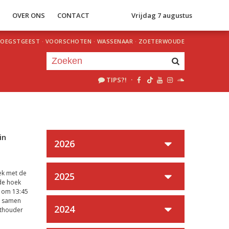
S
OVER ONS
CONTACT
Vrijdag 7 augustus
OEGSTGEEST
·
VOORSCHOTEN
·
WASSENAAR
·
ZOETERWOUDE
TIPS?!
·
Je luistert nu naar
uur 1 van 0
«
Vorig uur
Volgend uur
»
in
2026
ek met de
2025
 de hoek
n om 13:45
t samen
2024
ethouder