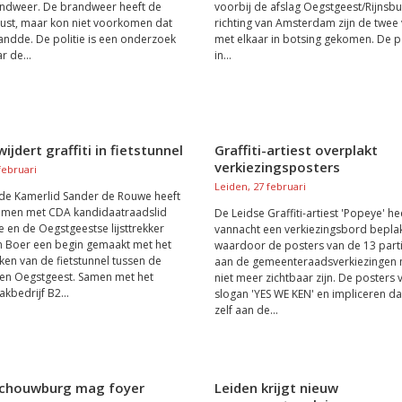
andweer. De brandweer heeft de
voorbij de afslag Oegstgeest/Rijnsbu
ust, maar kon niet voorkomen dat
richting van Amsterdam zijn de twee
andde. De politie is een onderzoek
met elkaar in botsing gekomen. De po
r de...
in...
ijdert graffiti in fietstunnel
Graffiti-artiest overplakt
verkiezingsposters
februari
Leiden, 27 februari
e Kamerlid Sander de Rouwe heeft
samen met CDA kandidaatraadslid
De Leidse Graffiti-artiest 'Popeye' he
ie en de Oegstgeestse lijsttrekker
vannacht een verkiezingsbord beplak
n Boer een begin gemaakt met het
waardoor de posters van de 13 parti
n van de fietstunnel tussen de
aan de gemeenteraadsverkiezingen
 en Oegstgeest. Samen met het
niet meer zichtbaar zijn. De posters
bedrijf B2...
slogan 'YES WE KEN' en impliceren d
zelf aan de...
Schouwburg mag foyer
Leiden krijgt nieuw