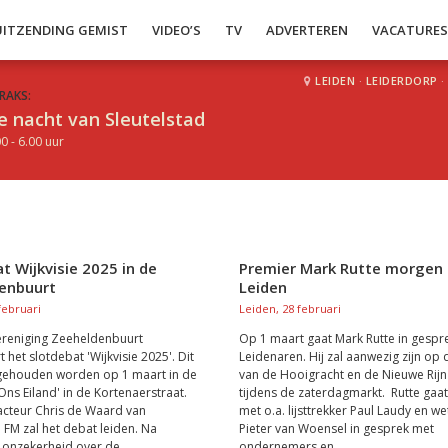
UITZENDING GEMIST
VIDEO’S
TV
ADVERTEREN
VACATURE
LEIDEN
·
LEIDERDORP
·
RAKS:
e nacht van Sleutelstad
0 - 6.00 uur
t Wijkvisie 2025 in de
Premier Mark Rutte morgen 
enbuurt
Leiden
februari
Leiden, 28 februari
ereniging Zeeheldenbuurt
Op 1 maart gaat Mark Rutte in gespr
 het slotdebat 'Wijkvisie 2025'. Dit
Leidenaren. Hij zal aanwezig zijn op
 gehouden worden op 1 maart in de
van de Hooigracht en de Nieuwe Rij
Ons Eiland' in de Kortenaerstraat.
tijdens de zaterdagmarkt. Rutte gaa
cteur Chris de Waard van
met o.a. lijsttrekker Paul Laudy en w
d FM zal het debat leiden. Na
Pieter van Woensel in gesprek met
 onzekerheid over de...
ondernemers en...