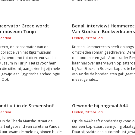
cervator Greco wordt
Benali interviewt Hemmerech
ur museum Turijn
Van Stockum Boekverkopers
februari
Leiden, 28 februari
Greco, de conservator van de
Kristien Hemmerechts heeft onlangs
 collectie van het Rijksmuseum
omstreden roman geschreven: 'De v
is benoemd tot directeur van het
de honden eten gaf.' Abdelkader Ben
Museum in Turijn. Het is voor hem
haar hierover interviewen op zaterd
die uitkomt, aangezien hij zijn hele
bij Van Stockum Boekverkopers te Le
t gewijd aan Egyptische archeologie
vrouw die de honden eten gaf' gaat 
. Ook...
meest gehate...
ndt uit in de Stevenshof
Gewonde bij ongeval A44
februari
Leiden, 28 februari
s in de Theda Mansholstraat de
Op de A44 heeft donderdagavond o
rt uitgebrand van cafetaria Panos.
uur een kop-staart aanrijding plaat
 uur kwam de melding binnen bij de
Daarbij raakte een automobilist gew