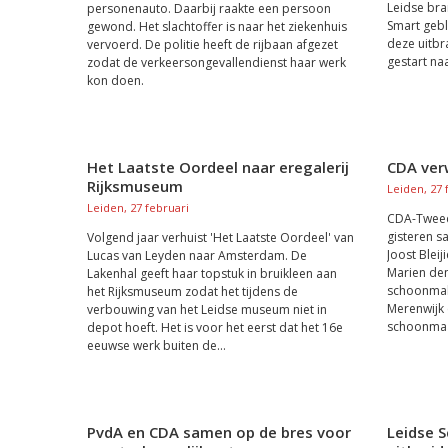
Leidse br
personenauto. Daarbij raakte een persoon
Smart gebl
gewond. Het slachtoffer is naar het ziekenhuis
deze uitbr
vervoerd. De politie heeft de rijbaan afgezet
gestart naa
zodat de verkeersongevallendienst haar werk
kon doen.
Het Laatste Oordeel naar eregalerij
CDA verw
Rijksmuseum
Leiden, 27 
Leiden, 27 februari
CDA-Tweed
gisteren 
Volgend jaar verhuist 'Het Laatste Oordeel' van
Joost Bleij
Lucas van Leyden naar Amsterdam. De
Marien de
Lakenhal geeft haar topstuk in bruikleen aan
schoonmake
het Rijksmuseum zodat het tijdens de
Merenwijk
verbouwing van het Leidse museum niet in
schoonmaak
depot hoeft. Het is voor het eerst dat het 16e
eeuwse werk buiten de...
PvdA en CDA samen op de bres voor
Leidse 