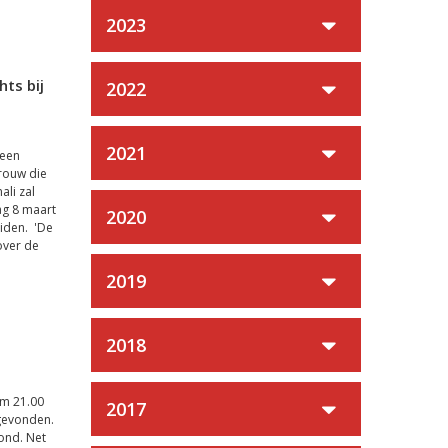
2023
ts bij
2022
2021
 een
rouw die
ali zal
ag 8 maart
2020
iden. 'De
over de
2019
2018
m 21.00
2017
sgevonden.
ond. Net