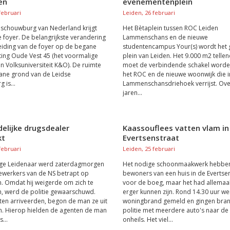
en
evenementenplein
februari
Leiden, 26 februari
schouwburg van Nederland krijgt
Het Bètaplein tussen ROC Leiden
 foyer. De belangrijkste verandering
Lammenschans en de nieuwe
reiding van de foyer op de begane
studentencampus Your(s) wordt het 
ting Oude Vest 45 (het voormalige
plein van Leiden. Het 9.000 m2 tellen
 Volksuniversiteit K&O). De ruimte
moet de verbindende schakel worde
ane grond van de Leidse
het ROC en de nieuwe woonwijk die i
 is...
Lammenschansdriehoek verrijst. Ove
jaren...
elijke drugsdealer
Kaassouflees vatten vlam in
kt
Evertsenstraat
februari
Leiden, 25 februari
rige Leidenaar werd zaterdagmorgen
Het nodige schoonmaakwerk hebbe
werkers van de NS betrapt op
bewoners van een huis in de Evertsen
n. Omdat hij weigerde om zich te
voor de boeg, maar het had allemaal
n, werd de politie gewaarschuwd.
erger kunnen zijn. Rond 14.30 uur we
en arriveerden, begon de man ze uit
woningbrand gemeld en gingen bra
n. Hierop hielden de agenten de man
politie met meerdere auto's naar de
...
onheils. Het viel...