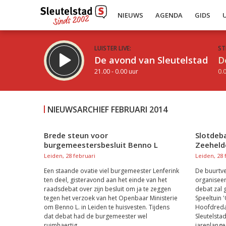
NIEUWS
AGENDA
GIDS
LUISTER LIVE:
ST
De avond van Sleutelstad
D
21.00 - 0.00 uur
0.0
NIEUWSARCHIEF FEBRUARI 2014
Brede steun voor
Slotdeba
burgemeestersbesluit Benno L
Zeeheld
Inklappen
Leiden, 28 februari
Leiden, 28 
Een staande ovatie viel burgemeester Lenferink
De buurtv
ten deel, gisteravond aan het einde van het
organiseert
raadsdebat over zijn besluit om ja te zeggen
debat zal
tegen het verzoek van het Openbaar Ministerie
Speeltuin '
om Benno L. in Leiden te huisvesten. Tijdens
Hoofdreda
dat debat had de burgemeester wel
Sleutelsta
ruimhaertig...
jarenlange