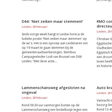
D66: ‘Niet zeiken maar stemmen!’
RMO con
directe
Leiden, 28 februari
Leiden, 28 
Sinds vorige week hangt in Leidse horeca de
ludieke poster ‘Niet zeiken maar stemmen' op
Christian 
de wc's. Het is een oproep aan Leidenaren om
Egyptische
op 19 maart te gaan stemmen bij de
Oudheden, 
gemeenteraadsverkiezingen. Stembus
Egyptisch 
Campagneleider Lodi van Brussel van D66
een droom 
Leiden: "Met deze actie...
leven heef
en historie
Lammenschansweg afgesloten na
Auto bra
ongeval
Leiden, 28 
Leiden, 28 februari
Vannacht i
bezorg-Sma
Rond 09.30 uur vanmorgen botste op de
Rond 13.40
Lammenschansweg een bestelbusje tegen een