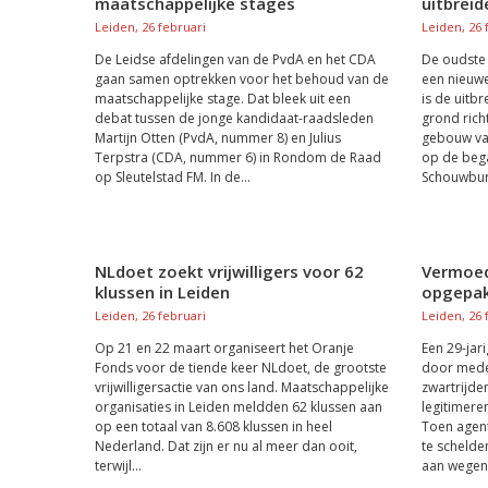
maatschappelijke stages
uitbreid
Leiden, 26 februari
Leiden, 26 
De Leidse afdelingen van de PvdA en het CDA
De oudste 
gaan samen optrekken voor het behoud van de
een nieuwe
maatschappelijke stage. Dat bleek uit een
is de uitb
debat tussen de jonge kandidaat-raadsleden
grond rich
Martijn Otten (PvdA, nummer 8) en Julius
gebouw van
Terpstra (CDA, nummer 6) in Rondom de Raad
op de beg
op Sleutelstad FM. In de...
Schouwburg
NLdoet zoekt vrijwilligers voor 62
Vermoed
klussen in Leiden
opgepa
Leiden, 26 februari
Leiden, 26 
Op 21 en 22 maart organiseert het Oranje
Een 29-ja
Fonds voor de tiende keer NLdoet, de grootste
door mede
vrijwilligersactie van ons land. Maatschappelijke
zwartrijde
organisaties in Leiden meldden 62 klussen aan
legitimere
op een totaal van 8.608 klussen in heel
Toen agent
Nederland. Dat zijn er nu al meer dan ooit,
te schelde
terwijl...
aan wegens