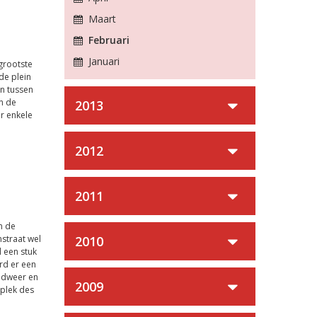
Maart
Februari
Januari
grootste
de plein
n tussen
n de
2013
r enkele
2012
2011
n de
straat wel
2010
 een stuk
rd er een
ndweer en
2009
 plek des