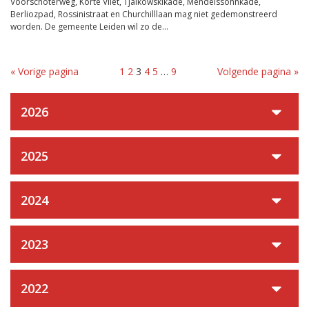
Voorschoterweg, Korte Vliet, Tjaikowskikade, Mendelssohnkade,
Berliozpad, Rossinistraat en Churchilllaan mag niet gedemonstreerd
worden. De gemeente Leiden wil zo de...
« Vorige pagina
1
2
3
4
5
…
9
Volgende pagina »
2026
2025
2024
2023
2022