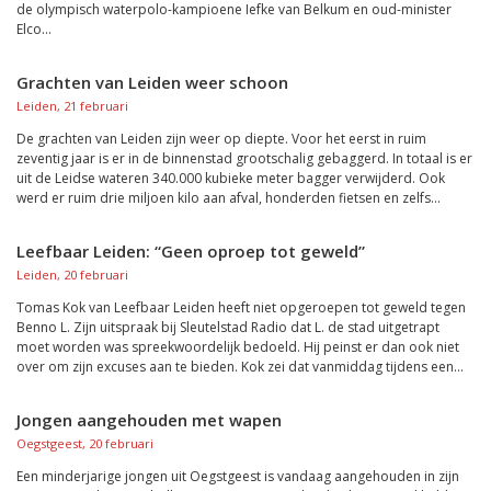
de olympisch waterpolo-kampioene Iefke van Belkum en oud-minister
Elco...
Grachten van Leiden weer schoon
Leiden, 21 februari
De grachten van Leiden zijn weer op diepte. Voor het eerst in ruim
zeventig jaar is er in de binnenstad grootschalig gebaggerd. In totaal is er
uit de Leidse wateren 340.000 kubieke meter bagger verwijderd. Ook
werd er ruim drie miljoen kilo aan afval, honderden fietsen en zelfs...
Leefbaar Leiden: “Geen oproep tot geweld”
Leiden, 20 februari
Tomas Kok van Leefbaar Leiden heeft niet opgeroepen tot geweld tegen
Benno L. Zijn uitspraak bij Sleutelstad Radio dat L. de stad uitgetrapt
moet worden was spreekwoordelijk bedoeld. Hij peinst er dan ook niet
over om zijn excuses aan te bieden. Kok zei dat vanmiddag tijdens een...
Jongen aangehouden met wapen
Oegstgeest, 20 februari
Een minderjarige jongen uit Oegstgeest is vandaag aangehouden in zijn