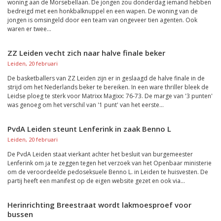
woning aan de Morsebellaan. De jongen zou donderdag iemand hebben
bedreigd met een honkbalknuppel en een wapen. De woning van de
jongen is omsingeld door een team van ongeveer tien agenten. Ook
waren er twee...
ZZ Leiden vecht zich naar halve finale beker
Leiden, 20 februari
De basketballers van ZZ Leiden zijn er in geslaagd de halve finale in de
strijd om het Nederlands beker te bereiken. In een ware thriller bleek de
Leidse ploeg te sterk voor Matrixx Magixx: 76-73. De marge van '3 punten'
was genoeg om het verschil van '1 punt' van het eerste...
PvdA Leiden steunt Lenferink in zaak Benno L
Leiden, 20 februari
De PvdA Leiden staat vierkant achter het besluit van burgemeester
Lenferink om ja te zeggen tegen het verzoek van het Openbaar ministerie
om de veroordeelde pedoseksuele Benno L. in Leiden te huisvesten. De
partij heeft een manifest op de eigen website gezet en ook via...
Herinrichting Breestraat wordt lakmoesproef voor
bussen