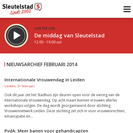
LUISTER LIVE:
De middag van Sleutelstad
12.00 - 19.00 uur
STRAKS:
De avond van Sleutelstad
NIEUWSARCHIEF FEBRUARI 2014
19.00 - 22.00 uur
uur 1 van 0
Vorig uur
Volgend uur
Internationale Vrouwendag in Leiden
Leiden, 21 februari
Inklappen
Ook dit jaar zet het Stadhuis zijn deuren open voor de viering van de
Internationale Vrouwendag. Op acht maart kunnen vrouwen allerlei
workshops volgen. De dag wordt georganiseerd door stichting
Vrouwennetwerk Leiden. Deze stichting zet zich in voor vrouwenrechten,
emancipatie en...
PvdA: Meer banen voor gehandicapten