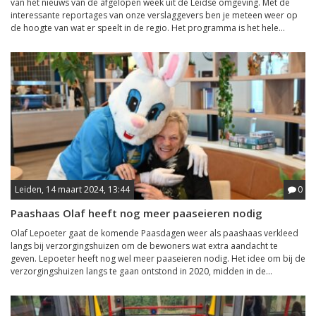
van het nieuws van de afgelopen week uit de Leidse omgeving. Met de
interessante reportages van onze verslaggevers ben je meteen weer op
de hoogte van wat er speelt in de regio. Het programma is het hele...
Leiden, 14 maart 2024, 13:44
0
Paashaas Olaf heeft nog meer paaseieren nodig
Olaf Lepoeter gaat de komende Paasdagen weer als paashaas verkleed
langs bij verzorgingshuizen om de bewoners wat extra aandacht te
geven. Lepoeter heeft nog wel meer paaseieren nodig. Het idee om bij de
verzorgingshuizen langs te gaan ontstond in 2020, midden in de...