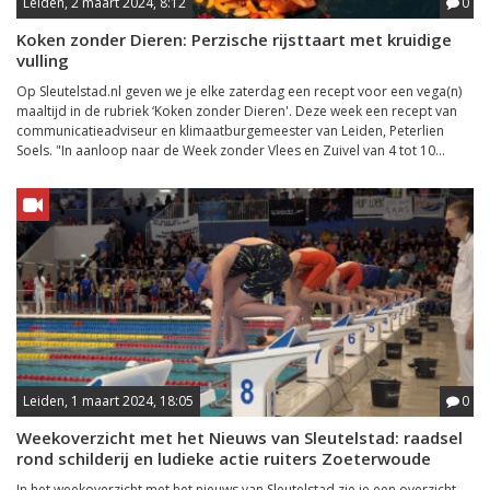
Leiden, 2 maart 2024, 8:12
0
Koken zonder Dieren: Perzische rijsttaart met kruidige
vulling
Op Sleutelstad.nl geven we je elke zaterdag een recept voor een vega(n)
maaltijd in de rubriek ‘Koken zonder Dieren'. Deze week een recept van
communicatieadviseur en klimaatburgemeester van Leiden, Peterlien
Soels. "In aanloop naar de Week zonder Vlees en Zuivel van 4 tot 10...
Leiden, 1 maart 2024, 18:05
0
Weekoverzicht met het Nieuws van Sleutelstad: raadsel
rond schilderij en ludieke actie ruiters Zoeterwoude
In het weekoverzicht met het nieuws van Sleutelstad zie je een overzicht