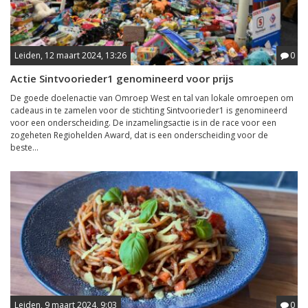
Leiden, 12 maart 2024, 13:26
0
Actie Sintvoorieder1 genomineerd voor prijs
De goede doelenactie van Omroep West en tal van lokale omroepen om
cadeaus in te zamelen voor de stichting Sintvoorieder1 is genomineerd
voor een onderscheiding. De inzamelingsactie is in de race voor een
zogeheten Regiohelden Award, dat is een onderscheiding voor de
beste...
Leiden, 9 maart 2024, 9:03
0