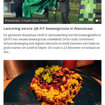
Wassenaar, 2 maart 2024, 14:04
0
Lancering eerste QR-FIT beweegroute in Wassenaar
De gemeente Wassenaar heeft in samenwerking met het beweegplatform
QR-FIT een nieuwe beweegroute ontwikkeld. Deze route combineert
lichaamsbeweging met digitale interactie en biedt inwoners een leuke en
gratis manier om actief te blijven. De route is 2,5 kilometer en bestaat uit
een...