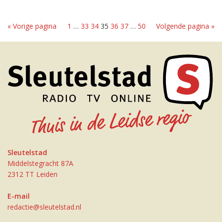
« Vorige pagina
1
…
33
34
35
36
37
…
50
Volgende pagina »
Sleutelstad
Middelstegracht 87A
2312 TT Leiden
E-mail
redactie@sleutelstad.nl