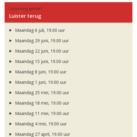
Uitzending gemist?
Luister terug
Maandag 6 juli, 19.00 uur
Maandag 29 juni, 19.00 uur
Maandag 22 juni, 19.00 uur
Maandag 15 juni, 19.00 uur
Maandag 8 juni, 19.00 uur
Maandag 1 juni, 19.00 uur
Maandag 25 mei, 19.00 uur
Maandag 18 mei, 19.00 uur
Maandag 11 mei, 19.00 uur
Maandag 4 mei, 19.00 uur
Maandag 27 april, 19.00 uur