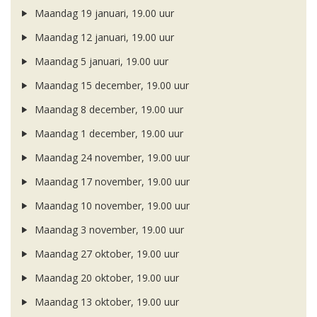
Maandag 19 januari, 19.00 uur
Maandag 12 januari, 19.00 uur
Maandag 5 januari, 19.00 uur
Maandag 15 december, 19.00 uur
Maandag 8 december, 19.00 uur
Maandag 1 december, 19.00 uur
Maandag 24 november, 19.00 uur
Maandag 17 november, 19.00 uur
Maandag 10 november, 19.00 uur
Maandag 3 november, 19.00 uur
Maandag 27 oktober, 19.00 uur
Maandag 20 oktober, 19.00 uur
Maandag 13 oktober, 19.00 uur