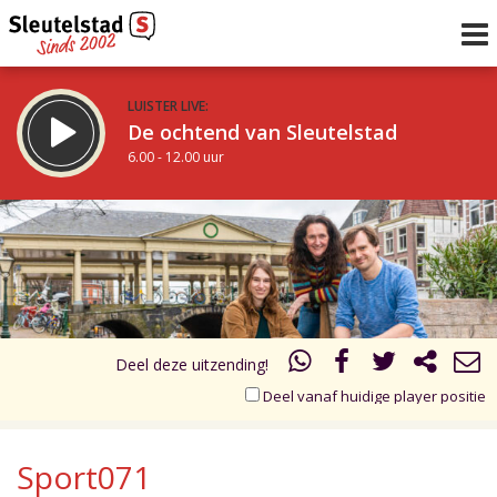
LUISTER LIVE:
De ochtend van Sleutelstad
6.00 - 12.00 uur
STRAKS:
De middag van Sleutelstad
19.00
20.00
12.00 - 19.00 uur
uur 1 van 2
Vorig uur
Volgend uur
Inklappen
Deel deze uitzending!
Deel vanaf huidige player positie
Sport071