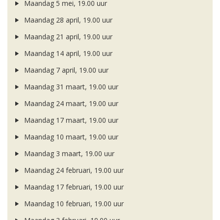
Maandag 5 mei, 19.00 uur
Maandag 28 april, 19.00 uur
Maandag 21 april, 19.00 uur
Maandag 14 april, 19.00 uur
Maandag 7 april, 19.00 uur
Maandag 31 maart, 19.00 uur
Maandag 24 maart, 19.00 uur
Maandag 17 maart, 19.00 uur
Maandag 10 maart, 19.00 uur
Maandag 3 maart, 19.00 uur
Maandag 24 februari, 19.00 uur
Maandag 17 februari, 19.00 uur
Maandag 10 februari, 19.00 uur